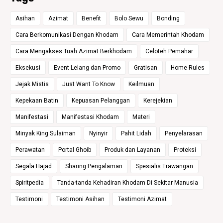
Asihan
Azimat
Benefit
Bolo Sewu
Bonding
Cara Berkomunikasi Dengan Khodam
Cara Memerintah Khodam
Cara Mengakses Tuah Azimat Berkhodam
Celoteh Pemahar
Eksekusi
Event Lelang dan Promo
Gratisan
Home Rules
Jejak Mistis
Just Want To Know
Keilmuan
Kepekaan Batin
Kepuasan Pelanggan
Kerejekian
Manifestasi
Manifestasi Khodam
Materi
Minyak King Sulaiman
Nyinyir
Pahit Lidah
Penyelarasan
Perawatan
Portal Ghoib
Produk dan Layanan
Proteksi
Segala Hajad
Sharing Pengalaman
Spesialis Trawangan
Spiritpedia
Tanda-tanda Kehadiran Khodam Di Sekitar Manusia
Testimoni
Testimoni Asihan
Testimoni Azimat