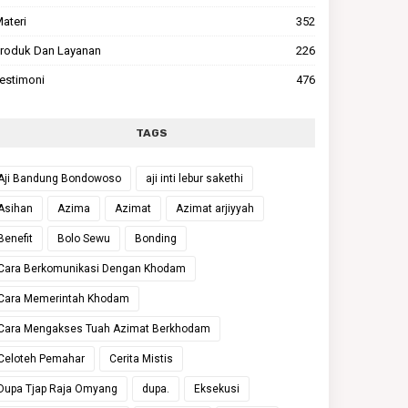
ateri
352
roduk Dan Layanan
226
estimoni
476
TAGS
Aji Bandung Bondowoso
aji inti lebur sakethi
Asihan
Azima
Azimat
Azimat arjiyyah
Benefit
Bolo Sewu
Bonding
Cara Berkomunikasi Dengan Khodam
Cara Memerintah Khodam
Cara Mengakses Tuah Azimat Berkhodam
Celoteh Pemahar
Cerita Mistis
Dupa Tjap Raja Omyang
dupa.
Eksekusi