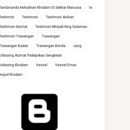
Tanda-tanda Kehadiran Khodam Di Sekitar Manusia
te
Testimon
Testimoni
Testimoni Asihan
Testimoni Azimat
Testimoni Minyak King Sulaiman
Testimoni Trawangan
Trawangan
Trawangan Badan
Trawangan Benda
uang
Unboxing Azimat Padepokan Sengkelat
Unboxing Khodam
Vessel
Vessel Emas
wujud khodam