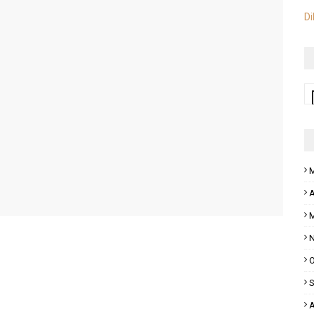
Di
M
A
M
N
O
S
A