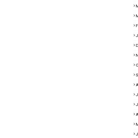
M
M
F
J
D
N
O
S
A
J
J
A
M
J