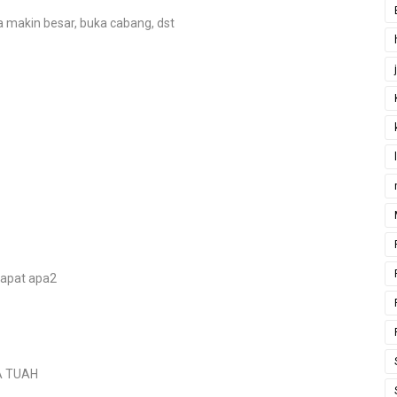
a makin besar, buka cabang, dst
dapat apa2
A TUAH