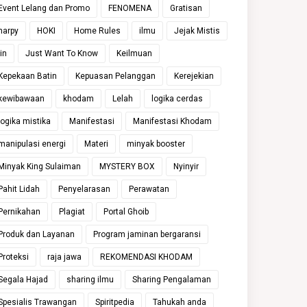
Event Lelang dan Promo
FENOMENA
Gratisan
harpy
HOKI
Home Rules
ilmu
Jejak Mistis
jin
Just Want To Know
Keilmuan
Kepekaan Batin
Kepuasan Pelanggan
Kerejekian
kewibawaan
khodam
Lelah
logika cerdas
logika mistika
Manifestasi
Manifestasi Khodam
manipulasi energi
Materi
minyak booster
Minyak King Sulaiman
MYSTERY BOX
Nyinyir
Pahit Lidah
Penyelarasan
Perawatan
Pernikahan
Plagiat
Portal Ghoib
Produk dan Layanan
Program jaminan bergaransi
Proteksi
raja jawa
REKOMENDASI KHODAM
Segala Hajad
sharing ilmu
Sharing Pengalaman
Spesialis Trawangan
Spiritpedia
Tahukah anda