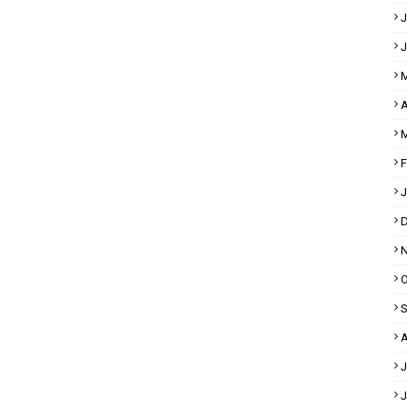
J
J
M
A
M
F
J
D
N
O
S
A
J
J