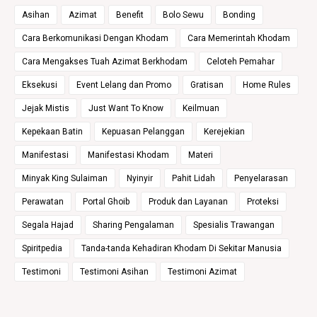
Asihan
Azimat
Benefit
Bolo Sewu
Bonding
Cara Berkomunikasi Dengan Khodam
Cara Memerintah Khodam
Cara Mengakses Tuah Azimat Berkhodam
Celoteh Pemahar
Eksekusi
Event Lelang dan Promo
Gratisan
Home Rules
Jejak Mistis
Just Want To Know
Keilmuan
Kepekaan Batin
Kepuasan Pelanggan
Kerejekian
Manifestasi
Manifestasi Khodam
Materi
Minyak King Sulaiman
Nyinyir
Pahit Lidah
Penyelarasan
Perawatan
Portal Ghoib
Produk dan Layanan
Proteksi
Segala Hajad
Sharing Pengalaman
Spesialis Trawangan
Spiritpedia
Tanda-tanda Kehadiran Khodam Di Sekitar Manusia
Testimoni
Testimoni Asihan
Testimoni Azimat