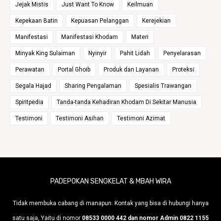
Jejak Mistis
Just Want To Know
Keilmuan
Kepekaan Batin
Kepuasan Pelanggan
Kerejekian
Manifestasi
Manifestasi Khodam
Materi
Minyak King Sulaiman
Nyinyir
Pahit Lidah
Penyelarasan
Perawatan
Portal Ghoib
Produk dan Layanan
Proteksi
Segala Hajad
Sharing Pengalaman
Spesialis Trawangan
Spiritpedia
Tanda-tanda Kehadiran Khodam Di Sekitar Manusia
Testimoni
Testimoni Asihan
Testimoni Azimat
PADEPOKAN SENGKELAT & MBAH WIRA
Tidak membuka cabang di manapun. Kontak yang bisa di hubungi hanya
satu saja, Yaitu di nomor
08533 0000 442 dan nomor Admin 0822 1155