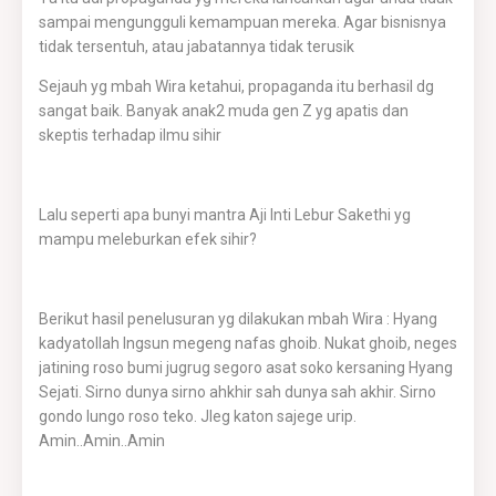
sampai mengungguli kemampuan mereka. Agar bisnisnya
tidak tersentuh, atau jabatannya tidak terusik
Sejauh yg mbah Wira ketahui, propaganda itu berhasil dg
sangat baik. Banyak anak2 muda gen Z yg apatis dan
skeptis terhadap ilmu sihir
Lalu seperti apa bunyi mantra Aji Inti Lebur Sakethi yg
mampu meleburkan efek sihir?
Berikut hasil penelusuran yg dilakukan mbah Wira : Hyang
kadyatollah Ingsun megeng nafas ghoib. Nukat ghoib, neges
jatining roso bumi jugrug segoro asat soko kersaning Hyang
Sejati. Sirno dunya sirno ahkhir sah dunya sah akhir. Sirno
gondo lungo roso teko. Jleg katon sajege urip.
Amin..Amin..Amin