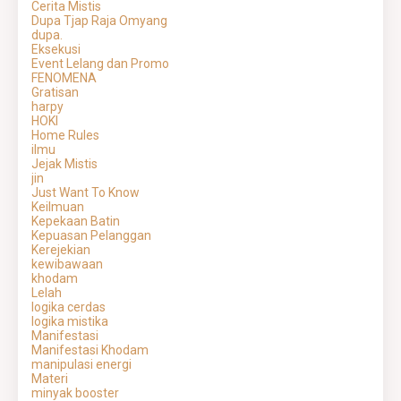
Cerita Mistis
Dupa Tjap Raja Omyang
dupa.
Eksekusi
Event Lelang dan Promo
FENOMENA
Gratisan
harpy
HOKI
Home Rules
ilmu
Jejak Mistis
jin
Just Want To Know
Keilmuan
Kepekaan Batin
Kepuasan Pelanggan
Kerejekian
kewibawaan
khodam
Lelah
logika cerdas
logika mistika
Manifestasi
Manifestasi Khodam
manipulasi energi
Materi
minyak booster