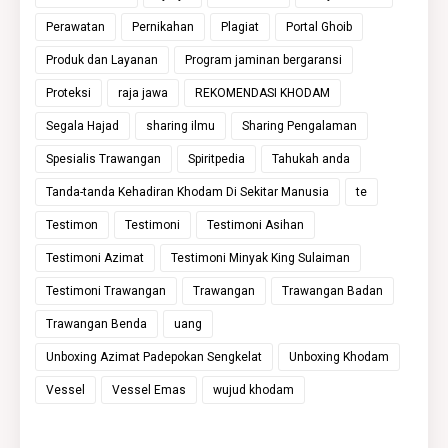
Perawatan
Pernikahan
Plagiat
Portal Ghoib
Produk dan Layanan
Program jaminan bergaransi
Proteksi
raja jawa
REKOMENDASI KHODAM
Segala Hajad
sharing ilmu
Sharing Pengalaman
Spesialis Trawangan
Spiritpedia
Tahukah anda
Tanda-tanda Kehadiran Khodam Di Sekitar Manusia
te
Testimon
Testimoni
Testimoni Asihan
Testimoni Azimat
Testimoni Minyak King Sulaiman
Testimoni Trawangan
Trawangan
Trawangan Badan
Trawangan Benda
uang
Unboxing Azimat Padepokan Sengkelat
Unboxing Khodam
Vessel
Vessel Emas
wujud khodam