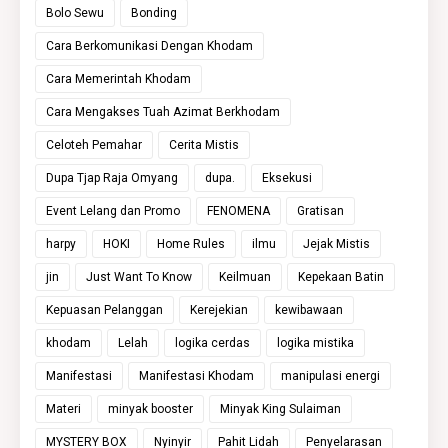
Bolo Sewu
Bonding
Cara Berkomunikasi Dengan Khodam
Cara Memerintah Khodam
Cara Mengakses Tuah Azimat Berkhodam
Celoteh Pemahar
Cerita Mistis
Dupa Tjap Raja Omyang
dupa.
Eksekusi
Event Lelang dan Promo
FENOMENA
Gratisan
harpy
HOKI
Home Rules
ilmu
Jejak Mistis
jin
Just Want To Know
Keilmuan
Kepekaan Batin
Kepuasan Pelanggan
Kerejekian
kewibawaan
khodam
Lelah
logika cerdas
logika mistika
Manifestasi
Manifestasi Khodam
manipulasi energi
Materi
minyak booster
Minyak King Sulaiman
MYSTERY BOX
Nyinyir
Pahit Lidah
Penyelarasan