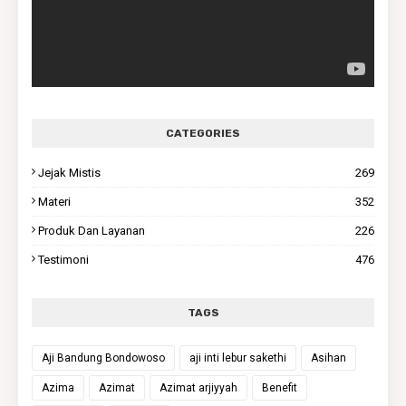
CATEGORIES
Jejak Mistis
269
Materi
352
Produk Dan Layanan
226
Testimoni
476
TAGS
Aji Bandung Bondowoso
aji inti lebur sakethi
Asihan
Azima
Azimat
Azimat arjiyyah
Benefit