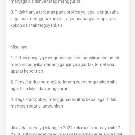
menjaga bisnisnya tetap menggurita
3. Tidak hanya terbatas pada profesi yg legal, pengusaha
ilegalpun menggunakan sihir agar usahanya tetap stabil,
kokoh dan tak tergoyahkan
Misalnya :
1. Petani ganja yg menggunakan ilmu panglimunan untuk
menyembunyikan ladang ganjanya agar tak terdeteksi
aparat kepolisian
2. Penyelundup barang2 terlarang yg menggunakan sihir
agar bisa lolos dari pengejaran
3. Begal/rampok yg menggunakan ilmu kebal agar tidak
mempan saat dilumpuhkan
Jika ada orang yg bilang, th 2024 kok masih percaya sihir?
Ya itu adl propaganda yg mereka lancarkan agar anda tidak