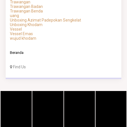
Trawangan
Trawangan Badan
Trawangan Benda
uang
Unboxing Azimat Padepokan Sengkelat
Unboxing Khodam
Vessel
Vessel Emas
wujud khodam
Beranda
Find Us