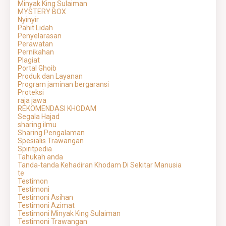
Minyak King Sulaiman
MYSTERY BOX
Nyinyir
Pahit Lidah
Penyelarasan
Perawatan
Pernikahan
Plagiat
Portal Ghoib
Produk dan Layanan
Program jaminan bergaransi
Proteksi
raja jawa
REKOMENDASI KHODAM
Segala Hajad
sharing ilmu
Sharing Pengalaman
Spesialis Trawangan
Spiritpedia
Tahukah anda
Tanda-tanda Kehadiran Khodam Di Sekitar Manusia
te
Testimon
Testimoni
Testimoni Asihan
Testimoni Azimat
Testimoni Minyak King Sulaiman
Testimoni Trawangan