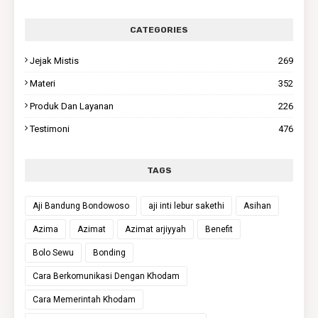
CATEGORIES
Jejak Mistis
269
Materi
352
Produk Dan Layanan
226
Testimoni
476
TAGS
Aji Bandung Bondowoso
aji inti lebur sakethi
Asihan
Azima
Azimat
Azimat arjiyyah
Benefit
Bolo Sewu
Bonding
Cara Berkomunikasi Dengan Khodam
Cara Memerintah Khodam