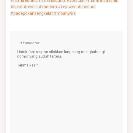
#manifestation
#mistisdunia
#spiritual
#mantra
#asihan
#spirit
#mistis
#khodam
#kejawen
#spiritual
#padepokansengkelat
#mbahwira
0 Komentar
Untuk fast respon silahkan langsung menghubungi
nomor yang sudah tertera.
Terima kasih.