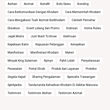
Asihan
Azimat
Benefit
Bolo Sewu
Bonding
Cara Berkomunikasi Dengan Khodam
Cara Memerintah Khodam
Cara Mengakses Tuah Azimat Berkhodam
Celoteh Pemahar
Eksekusi
Event Lelang dan Promo
Gratisan
Home Rules
Jejak Mistis
Just Want To Know
Keilmuan
Kepekaan Batin
Kepuasan Pelanggan
Kerejekian
Manifestasi
Manifestasi Khodam
Materi
Minyak King Sulaiman
Nyinyir
Pahit Lidah
Penyelarasan
Perawatan
Portal Ghoib
Produk dan Layanan
Proteksi
Segala Hajad
Sharing Pengalaman
Spesialis Trawangan
Spiritpedia
Tanda-tanda Kehadiran Khodam Di Sekitar Manusia
Testimoni
Testimoni Asihan
Testimoni Azimat