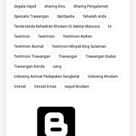
Segala Hajad
sharing ilmu
Sharing Pengalaman
Spesialis Trawangan
Spiritpedia
Tahukah anda
Tanda-tanda Kehadiran Khodam Di Sekitar Manusia
te
Testimon
Testimoni
Testimoni Asihan
Testimoni Azimat
Testimoni Minyak King Sulaiman
Testimoni Trawangan
Trawangan
Trawangan Badan
Trawangan Benda
uang
Unboxing Azimat Padepokan Sengkelat
Unboxing Khodam
Vessel
Vessel Emas
wujud khodam