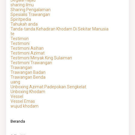
Segala Hajad
sharing ilmu
Sharing Pengalaman
Spesialis Trawangan
Spiritpedia
Tahukah anda
Tanda-tanda Kehadiran Khodam Di Sekitar Manusia
te
Testimon
Testimoni
Testimoni Asihan
Testimoni Azimat
Testimoni Minyak King Sulaiman
Testimoni Trawangan
Trawangan
Trawangan Badan
Trawangan Benda
uang
Unboxing Azimat Padepokan Sengkelat
Unboxing Khodam
Vessel
Vessel Emas
wujud khodam
Beranda