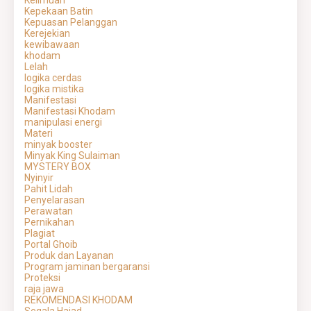
Keilmuan
Kepekaan Batin
Kepuasan Pelanggan
Kerejekian
kewibawaan
khodam
Lelah
logika cerdas
logika mistika
Manifestasi
Manifestasi Khodam
manipulasi energi
Materi
minyak booster
Minyak King Sulaiman
MYSTERY BOX
Nyinyir
Pahit Lidah
Penyelarasan
Perawatan
Pernikahan
Plagiat
Portal Ghoib
Produk dan Layanan
Program jaminan bergaransi
Proteksi
raja jawa
REKOMENDASI KHODAM