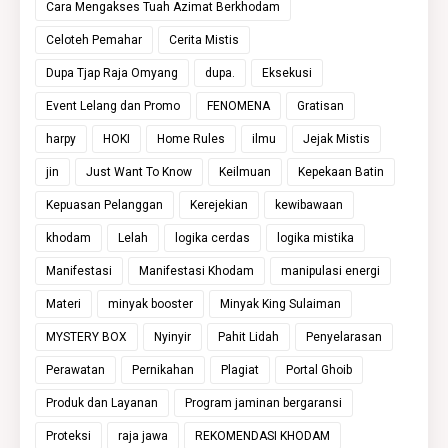
Cara Mengakses Tuah Azimat Berkhodam
Celoteh Pemahar
Cerita Mistis
Dupa Tjap Raja Omyang
dupa.
Eksekusi
Event Lelang dan Promo
FENOMENA
Gratisan
harpy
HOKI
Home Rules
ilmu
Jejak Mistis
jin
Just Want To Know
Keilmuan
Kepekaan Batin
Kepuasan Pelanggan
Kerejekian
kewibawaan
khodam
Lelah
logika cerdas
logika mistika
Manifestasi
Manifestasi Khodam
manipulasi energi
Materi
minyak booster
Minyak King Sulaiman
MYSTERY BOX
Nyinyir
Pahit Lidah
Penyelarasan
Perawatan
Pernikahan
Plagiat
Portal Ghoib
Produk dan Layanan
Program jaminan bergaransi
Proteksi
raja jawa
REKOMENDASI KHODAM