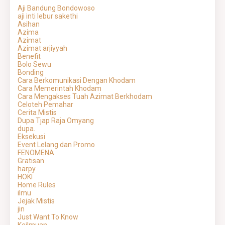
Aji Bandung Bondowoso
aji inti lebur sakethi
Asihan
Azima
Azimat
Azimat arjiyyah
Benefit
Bolo Sewu
Bonding
Cara Berkomunikasi Dengan Khodam
Cara Memerintah Khodam
Cara Mengakses Tuah Azimat Berkhodam
Celoteh Pemahar
Cerita Mistis
Dupa Tjap Raja Omyang
dupa.
Eksekusi
Event Lelang dan Promo
FENOMENA
Gratisan
harpy
HOKI
Home Rules
ilmu
Jejak Mistis
jin
Just Want To Know