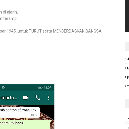
di ajarin.
n terampil.
sar 1945, untuk TURUT serta MENCERDASKAN BANGSA.
J
M
P
T