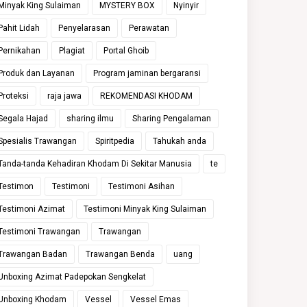
Minyak King Sulaiman
MYSTERY BOX
Nyinyir
Pahit Lidah
Penyelarasan
Perawatan
Pernikahan
Plagiat
Portal Ghoib
Produk dan Layanan
Program jaminan bergaransi
Proteksi
raja jawa
REKOMENDASI KHODAM
Segala Hajad
sharing ilmu
Sharing Pengalaman
Spesialis Trawangan
Spiritpedia
Tahukah anda
Tanda-tanda Kehadiran Khodam Di Sekitar Manusia
te
Testimon
Testimoni
Testimoni Asihan
Testimoni Azimat
Testimoni Minyak King Sulaiman
Testimoni Trawangan
Trawangan
Trawangan Badan
Trawangan Benda
uang
Unboxing Azimat Padepokan Sengkelat
Unboxing Khodam
Vessel
Vessel Emas