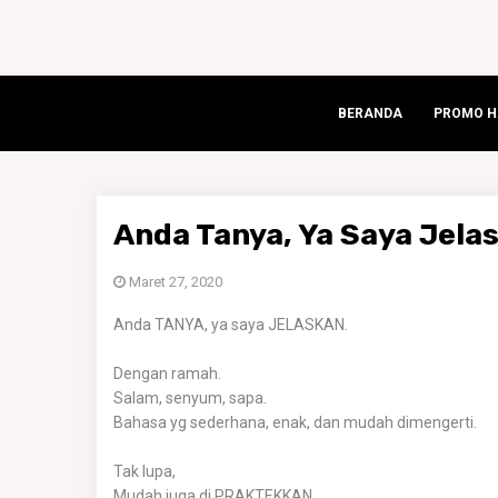
BERANDA
PROMO HA
Anda Tanya, Ya Saya Jela
Maret 27, 2020
Anda TANYA, ya saya JELASKAN.
Dengan ramah.
Salam, senyum, sapa.
Bahasa yg sederhana, enak, dan mudah dimengerti.
Tak lupa,
Mudah juga di PRAKTEKKAN.