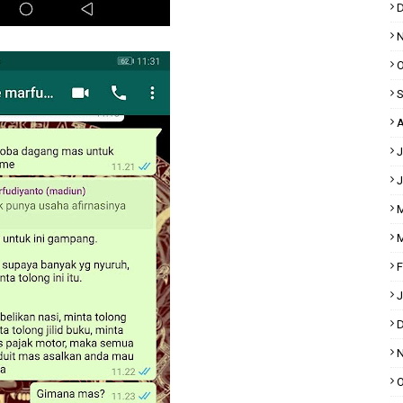
D
N
O
S
A
J
J
M
M
F
J
D
N
O