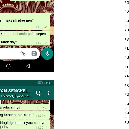
S
A
J
J
A
M
J
D
N
O
S
A
J
J