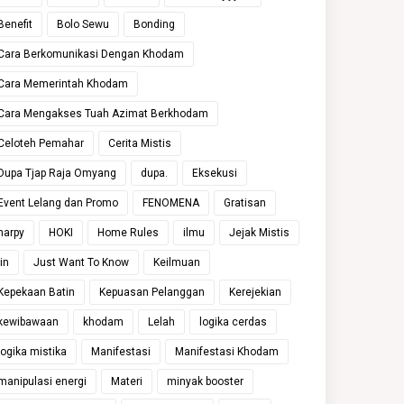
Benefit
Bolo Sewu
Bonding
Cara Berkomunikasi Dengan Khodam
Cara Memerintah Khodam
Cara Mengakses Tuah Azimat Berkhodam
Celoteh Pemahar
Cerita Mistis
Dupa Tjap Raja Omyang
dupa.
Eksekusi
Event Lelang dan Promo
FENOMENA
Gratisan
harpy
HOKI
Home Rules
ilmu
Jejak Mistis
jin
Just Want To Know
Keilmuan
Kepekaan Batin
Kepuasan Pelanggan
Kerejekian
kewibawaan
khodam
Lelah
logika cerdas
logika mistika
Manifestasi
Manifestasi Khodam
manipulasi energi
Materi
minyak booster