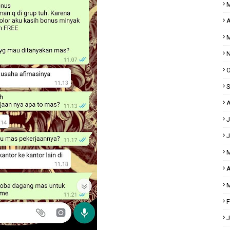
M
A
M
N
O
S
A
J
J
M
A
M
F
J