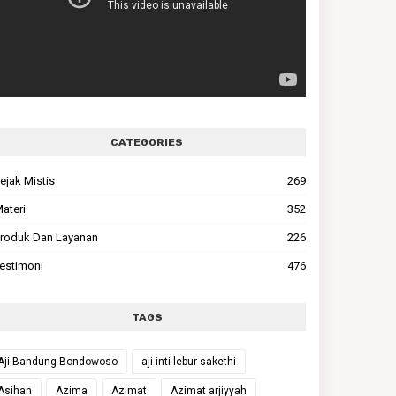
CATEGORIES
ejak Mistis
269
ateri
352
roduk Dan Layanan
226
estimoni
476
TAGS
Aji Bandung Bondowoso
aji inti lebur sakethi
Asihan
Azima
Azimat
Azimat arjiyyah