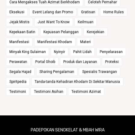
Cara Mengakses Tuah Azimat Berkhodam
Celoteh Pemahar
Eksekusi
Event Lelang dan Promo
Gratisan
Home Rules
Jejak Mistis
Just Want To Know
Keilmuan
Kepekaan Batin
Kepuasan Pelanggan
Kerejekian
Manifestasi
Manifestasi Khodam
Materi
Minyak King Sulaiman
Nyinyir
Pahit Lidah
Penyelarasan
Perawatan
Portal Ghoib
Produk dan Layanan
Proteksi
Segala Hajad
Sharing Pengalaman
Spesialis Trawangan
Spiritpedia
Tanda-tanda Kehadiran Khodam Di Sekitar Manusia
Testimoni
Testimoni Asihan
Testimoni Azimat
PADEPOKAN SENGKELAT & MBAH WIRA