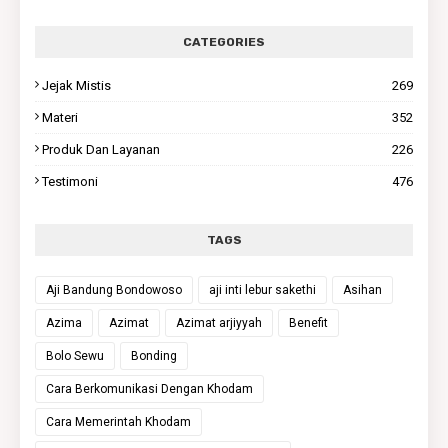
CATEGORIES
Jejak Mistis
269
Materi
352
Produk Dan Layanan
226
Testimoni
476
TAGS
Aji Bandung Bondowoso
aji inti lebur sakethi
Asihan
Azima
Azimat
Azimat arjiyyah
Benefit
Bolo Sewu
Bonding
Cara Berkomunikasi Dengan Khodam
Cara Memerintah Khodam