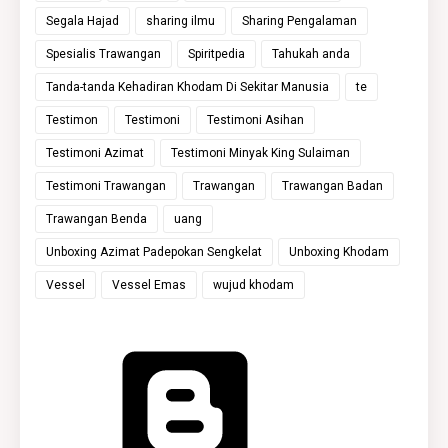
Segala Hajad
sharing ilmu
Sharing Pengalaman
Spesialis Trawangan
Spiritpedia
Tahukah anda
Tanda-tanda Kehadiran Khodam Di Sekitar Manusia
te
Testimon
Testimoni
Testimoni Asihan
Testimoni Azimat
Testimoni Minyak King Sulaiman
Testimoni Trawangan
Trawangan
Trawangan Badan
Trawangan Benda
uang
Unboxing Azimat Padepokan Sengkelat
Unboxing Khodam
Vessel
Vessel Emas
wujud khodam