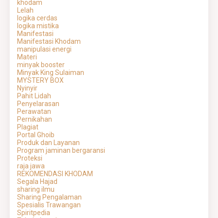
khodam
Lelah
logika cerdas
logika mistika
Manifestasi
Manifestasi Khodam
manipulasi energi
Materi
minyak booster
Minyak King Sulaiman
MYSTERY BOX
Nyinyir
Pahit Lidah
Penyelarasan
Perawatan
Pernikahan
Plagiat
Portal Ghoib
Produk dan Layanan
Program jaminan bergaransi
Proteksi
raja jawa
REKOMENDASI KHODAM
Segala Hajad
sharing ilmu
Sharing Pengalaman
Spesialis Trawangan
Spiritpedia