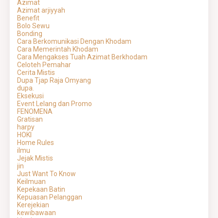
Azimat
Azimat arjiyyah
Benefit
Bolo Sewu
Bonding
Cara Berkomunikasi Dengan Khodam
Cara Memerintah Khodam
Cara Mengakses Tuah Azimat Berkhodam
Celoteh Pemahar
Cerita Mistis
Dupa Tjap Raja Omyang
dupa.
Eksekusi
Event Lelang dan Promo
FENOMENA
Gratisan
harpy
HOKI
Home Rules
ilmu
Jejak Mistis
jin
Just Want To Know
Keilmuan
Kepekaan Batin
Kepuasan Pelanggan
Kerejekian
kewibawaan