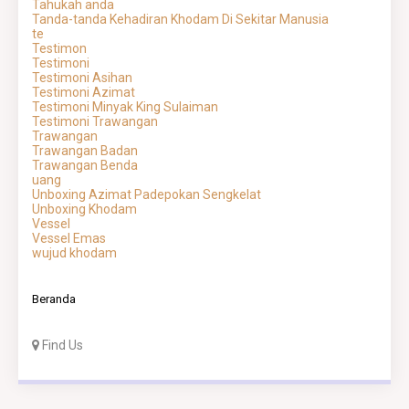
Tahukah anda
Tanda-tanda Kehadiran Khodam Di Sekitar Manusia
te
Testimon
Testimoni
Testimoni Asihan
Testimoni Azimat
Testimoni Minyak King Sulaiman
Testimoni Trawangan
Trawangan
Trawangan Badan
Trawangan Benda
uang
Unboxing Azimat Padepokan Sengkelat
Unboxing Khodam
Vessel
Vessel Emas
wujud khodam
Beranda
Find Us