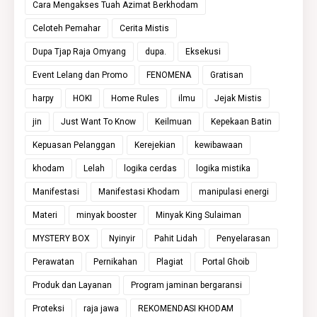
Cara Mengakses Tuah Azimat Berkhodam
Celoteh Pemahar
Cerita Mistis
Dupa Tjap Raja Omyang
dupa.
Eksekusi
Event Lelang dan Promo
FENOMENA
Gratisan
harpy
HOKI
Home Rules
ilmu
Jejak Mistis
jin
Just Want To Know
Keilmuan
Kepekaan Batin
Kepuasan Pelanggan
Kerejekian
kewibawaan
khodam
Lelah
logika cerdas
logika mistika
Manifestasi
Manifestasi Khodam
manipulasi energi
Materi
minyak booster
Minyak King Sulaiman
MYSTERY BOX
Nyinyir
Pahit Lidah
Penyelarasan
Perawatan
Pernikahan
Plagiat
Portal Ghoib
Produk dan Layanan
Program jaminan bergaransi
Proteksi
raja jawa
REKOMENDASI KHODAM