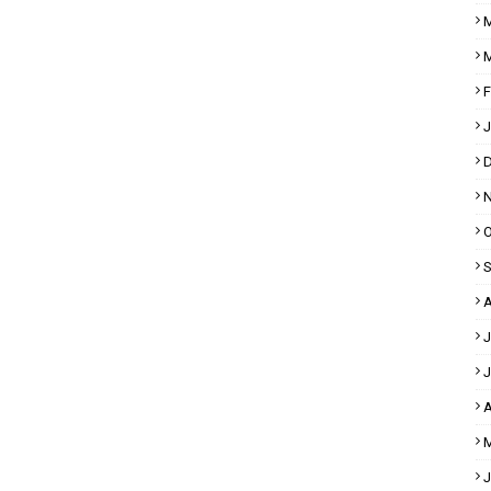
M
M
F
J
D
N
O
S
A
J
J
A
M
J