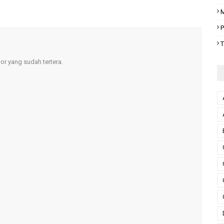
M
P
T
r yang sudah tertera.