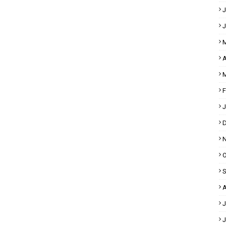
J
J
M
A
M
F
J
D
N
O
S
A
J
J