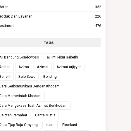
ateri
352
roduk Dan Layanan
226
estimoni
476
TAGS
Aji Bandung Bondowoso
aji inti lebur sakethi
Asihan
Azima
Azimat
Azimat arjiyyah
Benefit
Bolo Sewu
Bonding
Cara Berkomunikasi Dengan Khodam
Cara Memerintah Khodam
Cara Mengakses Tuah Azimat Berkhodam
Celoteh Pemahar
Cerita Mistis
Dupa Tjap Raja Omyang
dupa.
Eksekusi