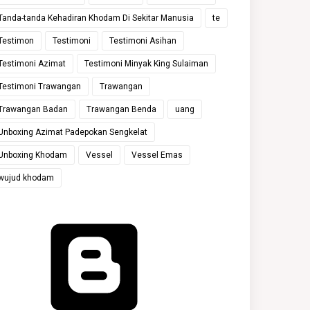
Tanda-tanda Kehadiran Khodam Di Sekitar Manusia
te
Testimon
Testimoni
Testimoni Asihan
Testimoni Azimat
Testimoni Minyak King Sulaiman
Testimoni Trawangan
Trawangan
Trawangan Badan
Trawangan Benda
uang
Unboxing Azimat Padepokan Sengkelat
Unboxing Khodam
Vessel
Vessel Emas
wujud khodam