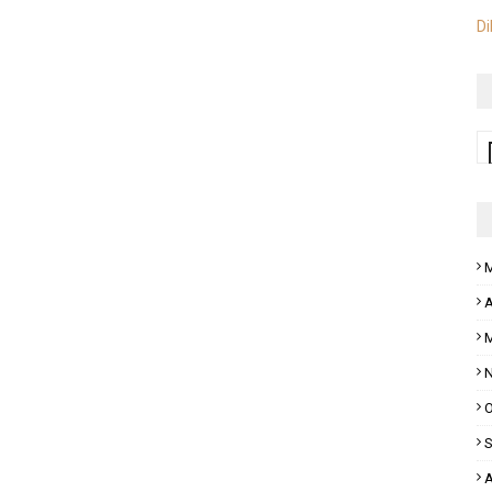
Di
M
A
M
N
O
S
A