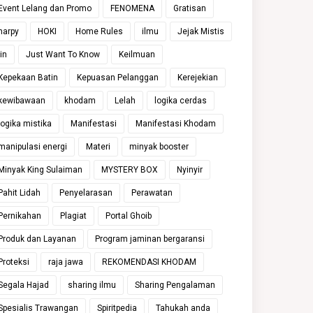
Event Lelang dan Promo
FENOMENA
Gratisan
harpy
HOKI
Home Rules
ilmu
Jejak Mistis
jin
Just Want To Know
Keilmuan
Kepekaan Batin
Kepuasan Pelanggan
Kerejekian
kewibawaan
khodam
Lelah
logika cerdas
logika mistika
Manifestasi
Manifestasi Khodam
manipulasi energi
Materi
minyak booster
Minyak King Sulaiman
MYSTERY BOX
Nyinyir
Pahit Lidah
Penyelarasan
Perawatan
Pernikahan
Plagiat
Portal Ghoib
Produk dan Layanan
Program jaminan bergaransi
Proteksi
raja jawa
REKOMENDASI KHODAM
Segala Hajad
sharing ilmu
Sharing Pengalaman
Spesialis Trawangan
Spiritpedia
Tahukah anda