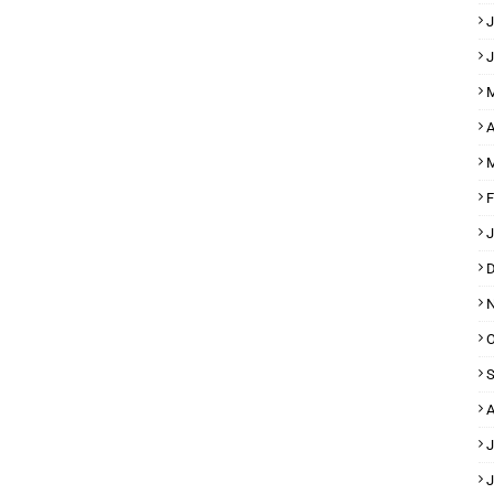
J
J
M
A
M
F
J
D
N
O
S
A
J
J