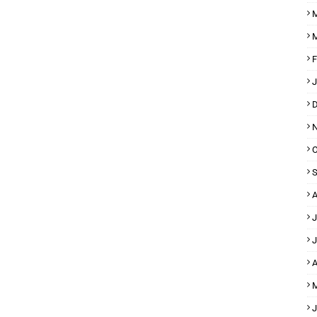
M
M
F
J
D
N
O
S
A
J
J
A
M
J