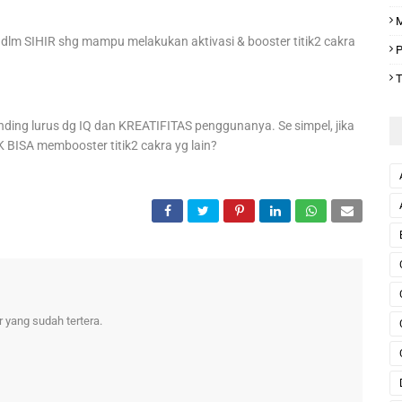
M
ll dlm SIHIR shg mampu melakukan aktivasi & booster titik2 cakra
P
T
ing lurus dg IQ dan KREATIFITAS penggunanya. Se simpel, jika
 BISA membooster titik2 cakra yg lain?
yang sudah tertera.