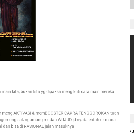
 main kita, bukan kita yg dipaksa mengikuti cara main mereka
khodam meng AKTIVASI & memBOOSTER CAKRA TENGGOROKAN tuan
k ngomong sak ngomong mudah WUJUD jd nyata entah dr mana
kal dan bisa di RASIONAL jalan masuknya
J