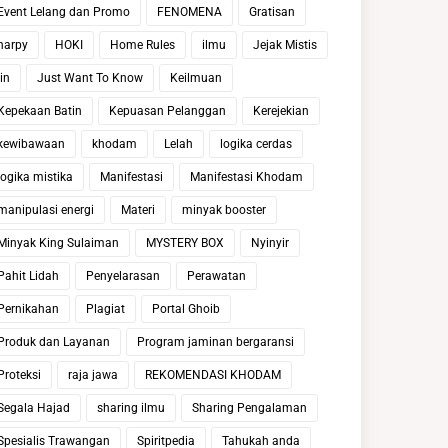
Event Lelang dan Promo
FENOMENA
Gratisan
harpy
HOKI
Home Rules
ilmu
Jejak Mistis
jin
Just Want To Know
Keilmuan
Kepekaan Batin
Kepuasan Pelanggan
Kerejekian
kewibawaan
khodam
Lelah
logika cerdas
logika mistika
Manifestasi
Manifestasi Khodam
manipulasi energi
Materi
minyak booster
Minyak King Sulaiman
MYSTERY BOX
Nyinyir
Pahit Lidah
Penyelarasan
Perawatan
Pernikahan
Plagiat
Portal Ghoib
Produk dan Layanan
Program jaminan bergaransi
Proteksi
raja jawa
REKOMENDASI KHODAM
Segala Hajad
sharing ilmu
Sharing Pengalaman
Spesialis Trawangan
Spiritpedia
Tahukah anda