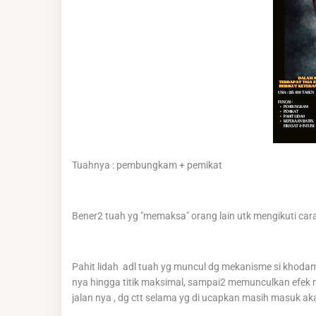
Tuahnya : pembungkam + pemikat
Bener2 tuah yg "memaksa" orang lain utk mengikuti cara
Pahit lidah adl tuah yg muncul dg mekanisme si 
nya hingga titik maksimal, sampai2 memunculkan efe
jalan nya , dg ctt selama yg di ucapkan masih masuk a