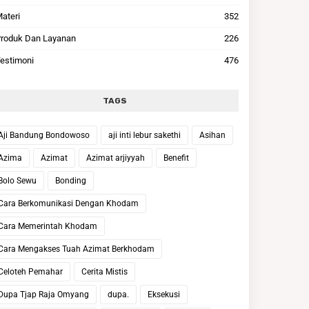
ateri
352
roduk Dan Layanan
226
estimoni
476
TAGS
Aji Bandung Bondowoso
aji inti lebur sakethi
Asihan
Azima
Azimat
Azimat arjiyyah
Benefit
Bolo Sewu
Bonding
Cara Berkomunikasi Dengan Khodam
Cara Memerintah Khodam
Cara Mengakses Tuah Azimat Berkhodam
Celoteh Pemahar
Cerita Mistis
Dupa Tjap Raja Omyang
dupa.
Eksekusi