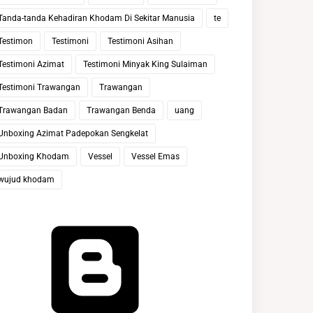
Tanda-tanda Kehadiran Khodam Di Sekitar Manusia
te
Testimon
Testimoni
Testimoni Asihan
Testimoni Azimat
Testimoni Minyak King Sulaiman
Testimoni Trawangan
Trawangan
Trawangan Badan
Trawangan Benda
uang
Unboxing Azimat Padepokan Sengkelat
Unboxing Khodam
Vessel
Vessel Emas
wujud khodam