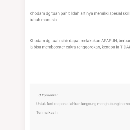
Khodam dg tuah pahit lidah artinya memiliki spesial ski
tubuh manusia
Khodam dg tuah sihir dapat melakukan APAPUN, berband
ia bisa membooster cakra tenggorokan, kenapa ia TIDAK
0 Komentar
Untuk fast respon silahkan langsung menghubungi nomor 
Terima kasih.