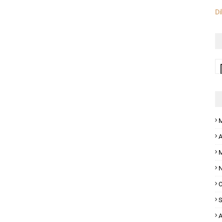
Di
M
A
M
N
O
S
A