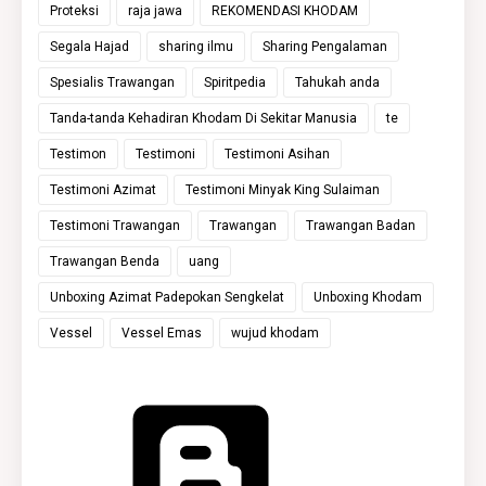
Proteksi
raja jawa
REKOMENDASI KHODAM
Segala Hajad
sharing ilmu
Sharing Pengalaman
Spesialis Trawangan
Spiritpedia
Tahukah anda
Tanda-tanda Kehadiran Khodam Di Sekitar Manusia
te
Testimon
Testimoni
Testimoni Asihan
Testimoni Azimat
Testimoni Minyak King Sulaiman
Testimoni Trawangan
Trawangan
Trawangan Badan
Trawangan Benda
uang
Unboxing Azimat Padepokan Sengkelat
Unboxing Khodam
Vessel
Vessel Emas
wujud khodam