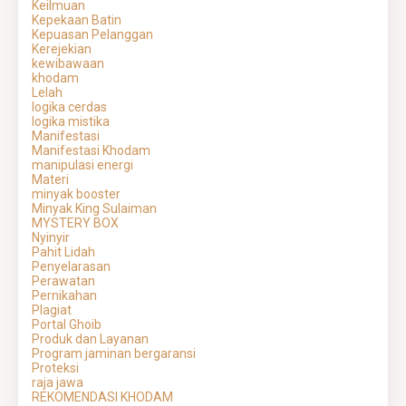
Keilmuan
Kepekaan Batin
Kepuasan Pelanggan
Kerejekian
kewibawaan
khodam
Lelah
logika cerdas
logika mistika
Manifestasi
Manifestasi Khodam
manipulasi energi
Materi
minyak booster
Minyak King Sulaiman
MYSTERY BOX
Nyinyir
Pahit Lidah
Penyelarasan
Perawatan
Pernikahan
Plagiat
Portal Ghoib
Produk dan Layanan
Program jaminan bergaransi
Proteksi
raja jawa
REKOMENDASI KHODAM