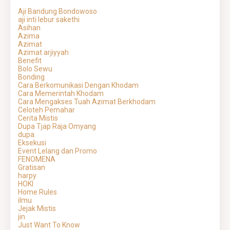
Aji Bandung Bondowoso
aji inti lebur sakethi
Asihan
Azima
Azimat
Azimat arjiyyah
Benefit
Bolo Sewu
Bonding
Cara Berkomunikasi Dengan Khodam
Cara Memerintah Khodam
Cara Mengakses Tuah Azimat Berkhodam
Celoteh Pemahar
Cerita Mistis
Dupa Tjap Raja Omyang
dupa.
Eksekusi
Event Lelang dan Promo
FENOMENA
Gratisan
harpy
HOKI
Home Rules
ilmu
Jejak Mistis
jin
Just Want To Know