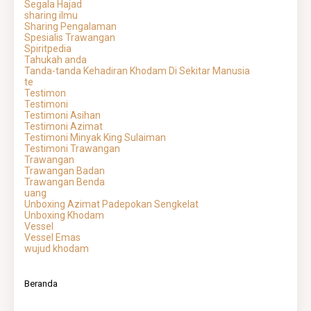
Segala Hajad
sharing ilmu
Sharing Pengalaman
Spesialis Trawangan
Spiritpedia
Tahukah anda
Tanda-tanda Kehadiran Khodam Di Sekitar Manusia
te
Testimon
Testimoni
Testimoni Asihan
Testimoni Azimat
Testimoni Minyak King Sulaiman
Testimoni Trawangan
Trawangan
Trawangan Badan
Trawangan Benda
uang
Unboxing Azimat Padepokan Sengkelat
Unboxing Khodam
Vessel
Vessel Emas
wujud khodam
Beranda