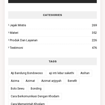
CATEGORIES
Jejak Mistis
269
Materi
352
Produk Dan Layanan
226
Testimoni
476
TAGS
Aji Bandung Bondowoso
aji inti lebur sakethi
Asihan
Azima
Azimat
Azimat arjiyyah
Benefit
Bolo Sewu
Bonding
Cara Berkomunikasi Dengan Khodam
Cara Memerintah Khodam