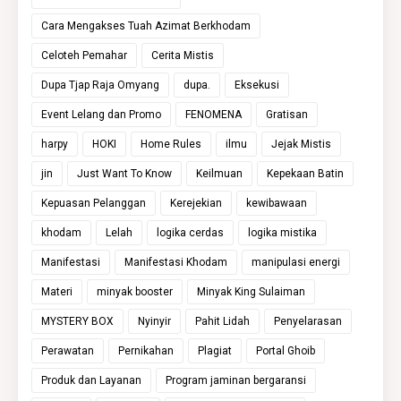
Cara Mengakses Tuah Azimat Berkhodam
Celoteh Pemahar
Cerita Mistis
Dupa Tjap Raja Omyang
dupa.
Eksekusi
Event Lelang dan Promo
FENOMENA
Gratisan
harpy
HOKI
Home Rules
ilmu
Jejak Mistis
jin
Just Want To Know
Keilmuan
Kepekaan Batin
Kepuasan Pelanggan
Kerejekian
kewibawaan
khodam
Lelah
logika cerdas
logika mistika
Manifestasi
Manifestasi Khodam
manipulasi energi
Materi
minyak booster
Minyak King Sulaiman
MYSTERY BOX
Nyinyir
Pahit Lidah
Penyelarasan
Perawatan
Pernikahan
Plagiat
Portal Ghoib
Produk dan Layanan
Program jaminan bergaransi