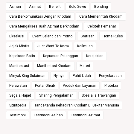
Asihan
Azimat
Benefit
Bolo Sewu
Bonding
Cara Berkomunikasi Dengan Khodam
Cara Memerintah Khodam
Cara Mengakses Tuah Azimat Berkhodam
Celoteh Pemahar
Eksekusi
Event Lelang dan Promo
Gratisan
Home Rules
Jejak Mistis
Just Want To Know
Keilmuan
Kepekaan Batin
Kepuasan Pelanggan
Kerejekian
Manifestasi
Manifestasi Khodam
Materi
Minyak King Sulaiman
Nyinyir
Pahit Lidah
Penyelarasan
Perawatan
Portal Ghoib
Produk dan Layanan
Proteksi
Segala Hajad
Sharing Pengalaman
Spesialis Trawangan
Spiritpedia
Tanda-tanda Kehadiran Khodam Di Sekitar Manusia
Testimoni
Testimoni Asihan
Testimoni Azimat