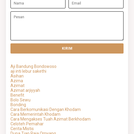
Aji Bandung Bondowoso
aji inti lebur sakethi
Asihan
Azima
Azimat
Azimat arjiyyah
Benefit
Bolo Sewu
Bonding
Cara Berkomunikasi Dengan Khodam
Cara Memerintah Khodam
Cara Mengakses Tuah Azimat Berkhodam
Celoteh Pemahar
Cerita Mistis
Dupa Tjap Raja Omyang