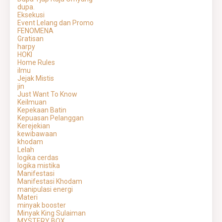
dupa.
Eksekusi
Event Lelang dan Promo
FENOMENA
Gratisan
harpy
HOKI
Home Rules
ilmu
Jejak Mistis
jin
Just Want To Know
Keilmuan
Kepekaan Batin
Kepuasan Pelanggan
Kerejekian
kewibawaan
khodam
Lelah
logika cerdas
logika mistika
Manifestasi
Manifestasi Khodam
manipulasi energi
Materi
minyak booster
Minyak King Sulaiman
MYSTERY BOX