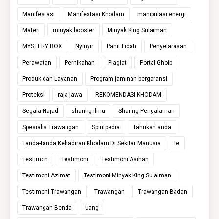
Manifestasi
Manifestasi Khodam
manipulasi energi
Materi
minyak booster
Minyak King Sulaiman
MYSTERY BOX
Nyinyir
Pahit Lidah
Penyelarasan
Perawatan
Pernikahan
Plagiat
Portal Ghoib
Produk dan Layanan
Program jaminan bergaransi
Proteksi
raja jawa
REKOMENDASI KHODAM
Segala Hajad
sharing ilmu
Sharing Pengalaman
Spesialis Trawangan
Spiritpedia
Tahukah anda
Tanda-tanda Kehadiran Khodam Di Sekitar Manusia
te
Testimon
Testimoni
Testimoni Asihan
Testimoni Azimat
Testimoni Minyak King Sulaiman
Testimoni Trawangan
Trawangan
Trawangan Badan
Trawangan Benda
uang