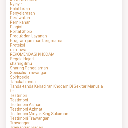
Nyinyir
Pahit Lidah
Penyelarasan
Perawatan
Pernikahan
Plagiat
Portal Ghoib
Produk dan Layanan
Program jaminan bergaransi
Proteksi
raja jawa
REKOMENDASI KHODAM
Segala Hajad
sharing ilmu
Sharing Pengalaman
Spesialis Trawangan
Spiritpedia
Tahukah anda
Tanda-tanda Kehadiran Khodam Di Sekitar Manusia
te
Testimon
Testimoni
Testimoni Asihan
Testimoni Azimat
Testimoni Minyak King Sulaiman
Testimoni Trawangan
Trawangan
Trawangan Badan