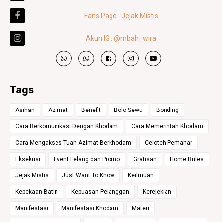
Fans Page : Jejak Mistis
Akun IG : @mbah_wira
Tags
Asihan
Azimat
Benefit
Bolo Sewu
Bonding
Cara Berkomunikasi Dengan Khodam
Cara Memerintah Khodam
Cara Mengakses Tuah Azimat Berkhodam
Celoteh Pemahar
Eksekusi
Event Lelang dan Promo
Gratisan
Home Rules
Jejak Mistis
Just Want To Know
Keilmuan
Kepekaan Batin
Kepuasan Pelanggan
Kerejekian
Manifestasi
Manifestasi Khodam
Materi