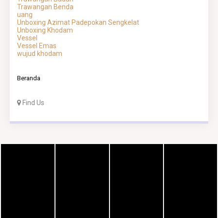
Trawangan Benda
uang
Unboxing Azimat Padepokan Sengkelat
Unboxing Khodam
Vessel
Vessel Emas
wujud khodam
Beranda
Find Us