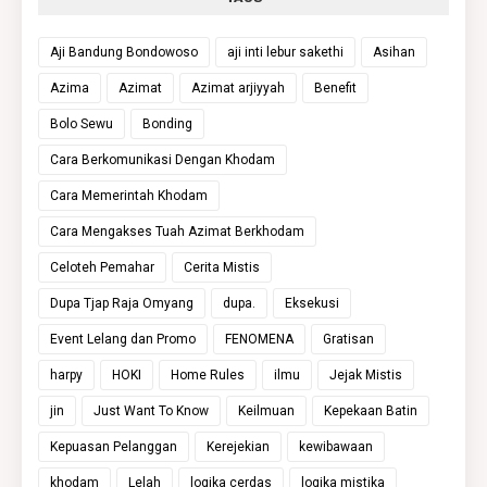
Aji Bandung Bondowoso
aji inti lebur sakethi
Asihan
Azima
Azimat
Azimat arjiyyah
Benefit
Bolo Sewu
Bonding
Cara Berkomunikasi Dengan Khodam
Cara Memerintah Khodam
Cara Mengakses Tuah Azimat Berkhodam
Celoteh Pemahar
Cerita Mistis
Dupa Tjap Raja Omyang
dupa.
Eksekusi
Event Lelang dan Promo
FENOMENA
Gratisan
harpy
HOKI
Home Rules
ilmu
Jejak Mistis
jin
Just Want To Know
Keilmuan
Kepekaan Batin
Kepuasan Pelanggan
Kerejekian
kewibawaan
khodam
Lelah
logika cerdas
logika mistika