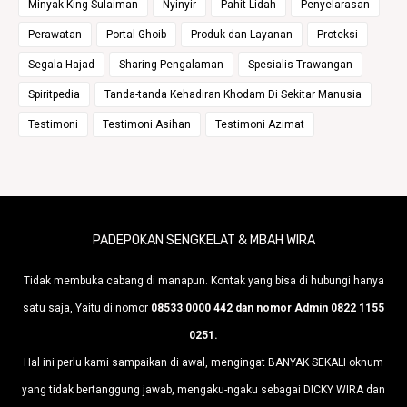
Minyak King Sulaiman
Nyinyir
Pahit Lidah
Penyelarasan
Perawatan
Portal Ghoib
Produk dan Layanan
Proteksi
Segala Hajad
Sharing Pengalaman
Spesialis Trawangan
Spiritpedia
Tanda-tanda Kehadiran Khodam Di Sekitar Manusia
Testimoni
Testimoni Asihan
Testimoni Azimat
PADEPOKAN SENGKELAT & MBAH WIRA
Tidak membuka cabang di manapun. Kontak yang bisa di hubungi hanya
satu saja, Yaitu di nomor
08533 0000 442 dan nomor Admin 0822 1155
0251.
Hal ini perlu kami sampaikan di awal, mengingat BANYAK SEKALI oknum
yang tidak bertanggung jawab, mengaku-ngaku sebagai DICKY WIRA dan