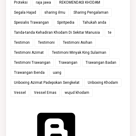
Proteksi
raja jawa
REKOMENDASI KHODAM
Segala Hajad
sharing ilmu
Sharing Pengalaman
Spesialis Trawangan
Spiritpedia
Tahukah anda
Tanda-tanda Kehadiran Khodam Di Sekitar Manusia
te
Testimon
Testimoni
Testimoni Asihan
Testimoni Azimat
Testimoni Minyak King Sulaiman
Testimoni Trawangan
Trawangan
Trawangan Badan
Trawangan Benda
uang
Unboxing Azimat Padepokan Sengkelat
Unboxing Khodam
Vessel
Vessel Emas
wujud khodam