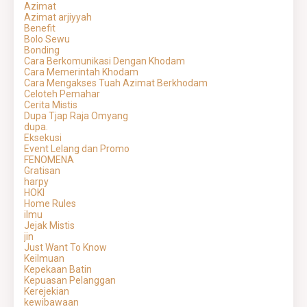
Azimat
Azimat arjiyyah
Benefit
Bolo Sewu
Bonding
Cara Berkomunikasi Dengan Khodam
Cara Memerintah Khodam
Cara Mengakses Tuah Azimat Berkhodam
Celoteh Pemahar
Cerita Mistis
Dupa Tjap Raja Omyang
dupa.
Eksekusi
Event Lelang dan Promo
FENOMENA
Gratisan
harpy
HOKI
Home Rules
ilmu
Jejak Mistis
jin
Just Want To Know
Keilmuan
Kepekaan Batin
Kepuasan Pelanggan
Kerejekian
kewibawaan