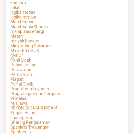
khodam
Lelah
logika cerdas
logika mistika
Manifestasi
Manifestasi Khodam
manipulasi energi
Materi
minyak booster
Minyak King Sulaiman
MYSTERY BOX
Nyinyir
Pahit Lidah
Penyelarasan
Perawatan
Pernikahan
Plagiat
Portal Ghoib
Produk dan Layanan
Program jaminan bergaransi
Proteksi
raja jawa
REKOMENDASI KHODAM
Segala Hajad
sharing ilmu
Sharing Pengalaman
Spesialis Trawangan
Spiritpedia