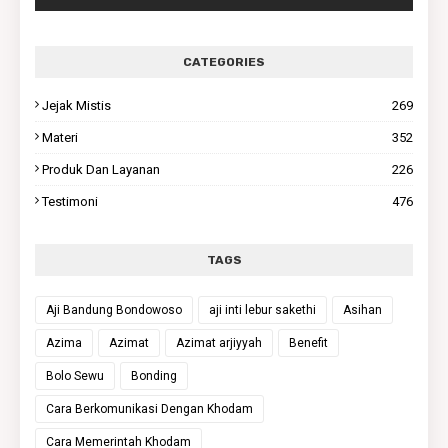
CATEGORIES
Jejak Mistis
269
Materi
352
Produk Dan Layanan
226
Testimoni
476
TAGS
Aji Bandung Bondowoso
aji inti lebur sakethi
Asihan
Azima
Azimat
Azimat arjiyyah
Benefit
Bolo Sewu
Bonding
Cara Berkomunikasi Dengan Khodam
Cara Memerintah Khodam