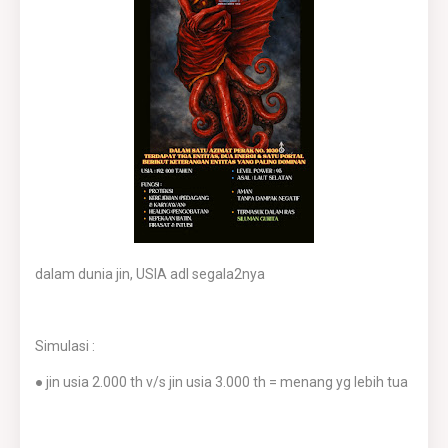
dalam dunia jin, USIA adl segala2nya
Simulasi :
● jin usia 2.000 th v/s jin usia 3.000 th = menang yg lebih tua