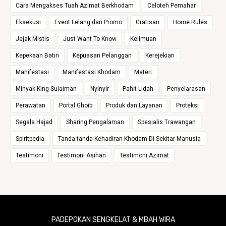
Cara Mengakses Tuah Azimat Berkhodam
Celoteh Pemahar
Eksekusi
Event Lelang dan Promo
Gratisan
Home Rules
Jejak Mistis
Just Want To Know
Keilmuan
Kepekaan Batin
Kepuasan Pelanggan
Kerejekian
Manifestasi
Manifestasi Khodam
Materi
Minyak King Sulaiman
Nyinyir
Pahit Lidah
Penyelarasan
Perawatan
Portal Ghoib
Produk dan Layanan
Proteksi
Segala Hajad
Sharing Pengalaman
Spesialis Trawangan
Spiritpedia
Tanda-tanda Kehadiran Khodam Di Sekitar Manusia
Testimoni
Testimoni Asihan
Testimoni Azimat
PADEPOKAN SENGKELAT & MBAH WIRA