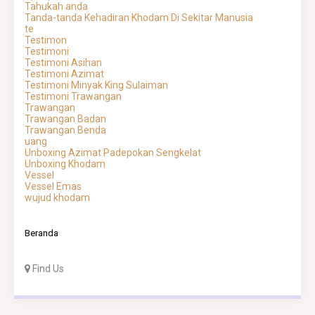
Tahukah anda
Tanda-tanda Kehadiran Khodam Di Sekitar Manusia
te
Testimon
Testimoni
Testimoni Asihan
Testimoni Azimat
Testimoni Minyak King Sulaiman
Testimoni Trawangan
Trawangan
Trawangan Badan
Trawangan Benda
uang
Unboxing Azimat Padepokan Sengkelat
Unboxing Khodam
Vessel
Vessel Emas
wujud khodam
Beranda
Find Us