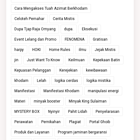
Cara Mengakses Tuah Azimat Berkhodam
Celoteh Pemahar
Cerita Mistis
Dupa Tjap Raja Omyang
dupa.
Eksekusi
Event Lelang dan Promo
FENOMENA
Gratisan
harpy
HOKI
Home Rules
ilmu
Jejak Mistis
jin
Just Want To Know
Keilmuan
Kepekaan Batin
Kepuasan Pelanggan
Kerejekian
kewibawaan
khodam
Lelah
logika cerdas
logika mistika
Manifestasi
Manifestasi Khodam
manipulasi energi
Materi
minyak booster
Minyak King Sulaiman
MYSTERY BOX
Nyinyir
Pahit Lidah
Penyelarasan
Perawatan
Pernikahan
Plagiat
Portal Ghoib
Produk dan Layanan
Program jaminan bergaransi