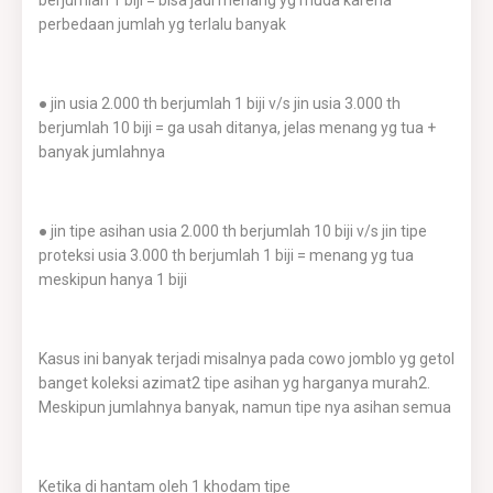
berjumlah 1 biji = bisa jadi menang yg muda karena
perbedaan jumlah yg terlalu banyak
● jin usia 2.000 th berjumlah 1 biji v/s jin usia 3.000 th
berjumlah 10 biji = ga usah ditanya, jelas menang yg tua +
banyak jumlahnya
● jin tipe asihan usia 2.000 th berjumlah 10 biji v/s jin tipe
proteksi usia 3.000 th berjumlah 1 biji = menang yg tua
meskipun hanya 1 biji
Kasus ini banyak terjadi misalnya pada cowo jomblo yg getol
banget koleksi azimat2 tipe asihan yg harganya murah2.
Meskipun jumlahnya banyak, namun tipe nya asihan semua
Ketika di hantam oleh 1 khodam tipe