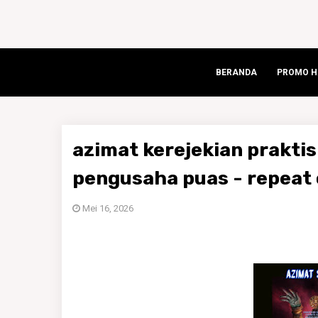
BERANDA
PROMO HA
azimat kerejekian praktis
pengusaha puas - repeat 
Mei 16, 2026