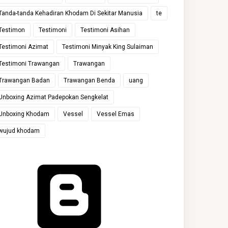
Tanda-tanda Kehadiran Khodam Di Sekitar Manusia
te
Testimon
Testimoni
Testimoni Asihan
Testimoni Azimat
Testimoni Minyak King Sulaiman
Testimoni Trawangan
Trawangan
Trawangan Badan
Trawangan Benda
uang
Unboxing Azimat Padepokan Sengkelat
Unboxing Khodam
Vessel
Vessel Emas
wujud khodam