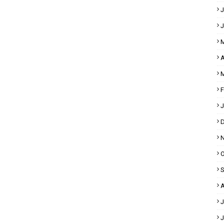
J
J
M
A
M
F
J
D
N
O
S
A
J
J