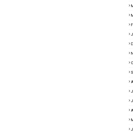
M
M
F
J
D
N
O
S
A
J
J
A
M
J