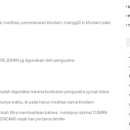
M
P
a, meditasi, penyelarasan khodam, manggil2 in khodam pake
T
REJEKIAN yg digunakan oleh pengusaha
mudah digunakan karena kesibukan pengusaha yg luar biasa
at punya waktu, dr pada harus meditasi sama khodam
ien2 mbah Wira membuktikan bahwa : meskipun azimat CUMAN
KENCANG sejak hari pertama dimiliki