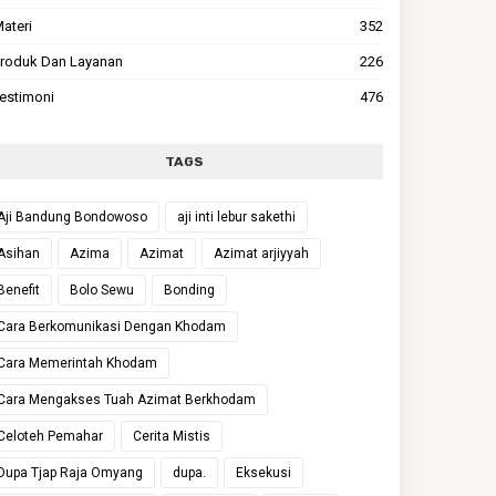
ateri
352
roduk Dan Layanan
226
estimoni
476
TAGS
Aji Bandung Bondowoso
aji inti lebur sakethi
Asihan
Azima
Azimat
Azimat arjiyyah
Benefit
Bolo Sewu
Bonding
Cara Berkomunikasi Dengan Khodam
Cara Memerintah Khodam
Cara Mengakses Tuah Azimat Berkhodam
Celoteh Pemahar
Cerita Mistis
Dupa Tjap Raja Omyang
dupa.
Eksekusi