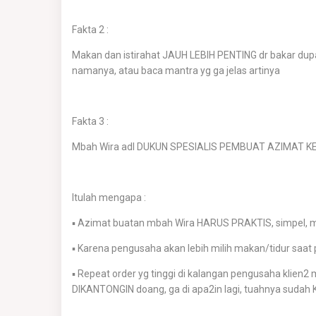
Fakta 2 :
Makan dan istirahat JAUH LEBIH PENTING dr bakar dup
namanya, atau baca mantra yg ga jelas artinya
Fakta 3 :
Mbah Wira adl DUKUN SPESIALIS PEMBUAT AZIMAT KE
Itulah mengapa :
▪️︎ Azimat buatan mbah Wira HARUS PRAKTIS, simpel, 
▪️︎ Karena pengusaha akan lebih milih makan/tidur sa
▪️︎ Repeat order yg tinggi di kalangan pengusaha kl
DIKANTONGIN doang, ga di apa2in lagi, tuahnya sudah 