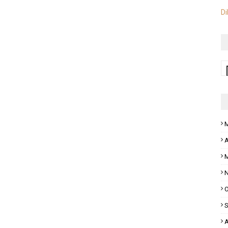
Di
M
A
M
N
O
S
A