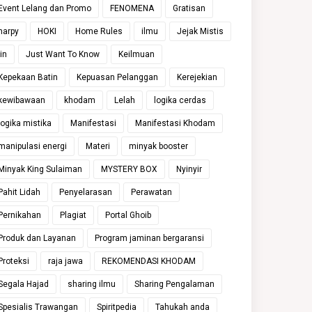
Event Lelang dan Promo
FENOMENA
Gratisan
harpy
HOKI
Home Rules
ilmu
Jejak Mistis
jin
Just Want To Know
Keilmuan
Kepekaan Batin
Kepuasan Pelanggan
Kerejekian
kewibawaan
khodam
Lelah
logika cerdas
logika mistika
Manifestasi
Manifestasi Khodam
manipulasi energi
Materi
minyak booster
Minyak King Sulaiman
MYSTERY BOX
Nyinyir
Pahit Lidah
Penyelarasan
Perawatan
Pernikahan
Plagiat
Portal Ghoib
Produk dan Layanan
Program jaminan bergaransi
Proteksi
raja jawa
REKOMENDASI KHODAM
Segala Hajad
sharing ilmu
Sharing Pengalaman
Spesialis Trawangan
Spiritpedia
Tahukah anda