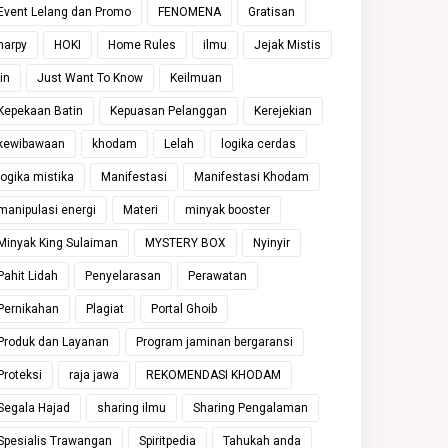
Event Lelang dan Promo
FENOMENA
Gratisan
harpy
HOKI
Home Rules
ilmu
Jejak Mistis
jin
Just Want To Know
Keilmuan
Kepekaan Batin
Kepuasan Pelanggan
Kerejekian
kewibawaan
khodam
Lelah
logika cerdas
logika mistika
Manifestasi
Manifestasi Khodam
manipulasi energi
Materi
minyak booster
Minyak King Sulaiman
MYSTERY BOX
Nyinyir
Pahit Lidah
Penyelarasan
Perawatan
Pernikahan
Plagiat
Portal Ghoib
Produk dan Layanan
Program jaminan bergaransi
Proteksi
raja jawa
REKOMENDASI KHODAM
Segala Hajad
sharing ilmu
Sharing Pengalaman
Spesialis Trawangan
Spiritpedia
Tahukah anda