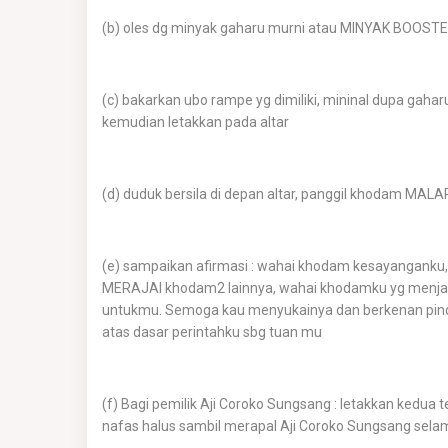
(b) oles dg minyak gaharu murni atau MINYAK BOOSTER
(c) bakarkan ubo rampe yg dimiliki, mininal dupa gah
kemudian letakkan pada altar
(d) duduk bersila di depan altar, panggil khodam MAL
(e) sampaikan afirmasi : wahai khodam kesayangank
MERAJAI khodam2 lainnya, wahai khodamku yg menjad
untukmu. Semoga kau menyukainya dan berkenan pinda
atas dasar perintahku sbg tuan mu
(f) Bagi pemilik Aji Coroko Sungsang : letakkan kedu
nafas halus sambil merapal Aji Coroko Sungsang sela