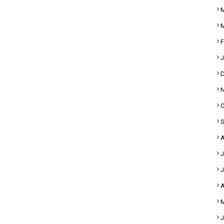
M
M
F
J
D
N
O
S
A
J
J
A
M
J