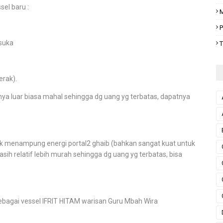
el baru :
M
P
suka
T
rak).
ya luar biasa mahal sehingga dg uang yg terbatas, dapatnya
ik menampung energi portal2 ghaib (bahkan sangat kuat untuk
 relatif lebih murah sehingga dg uang yg terbatas, bisa
agai vessel IFRIT HITAM warisan Guru Mbah Wira