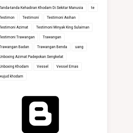
Tanda-tanda Kehadiran Khodam Di Sekitar Manusia
te
Testimon
Testimoni
Testimoni Asihan
Testimoni Azimat
Testimoni Minyak King Sulaiman
Testimoni Trawangan
Trawangan
Trawangan Badan
Trawangan Benda
uang
Unboxing Azimat Padepokan Sengkelat
Unboxing Khodam
Vessel
Vessel Emas
wujud khodam