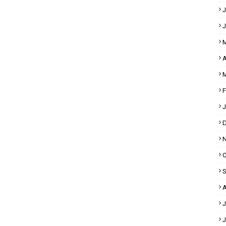
J
J
M
A
M
F
J
D
N
O
S
A
J
J