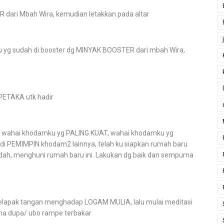
 dari Mbah Wira, kemudian letakkan pada altar
aru yg sudah di booster dg MINYAK BOOSTER dari mbah Wira,
APETAKA utk hadir
u, wahai khodamku yg PALING KUAT, wahai khodamku yg
i PEMIMPIN khodam2 lainnya, telah ku siapkan rumah baru
h, menghuni rumah baru ini. Lakukan dg baik dan sempurna
a telapak tangan menghadap LOGAM MULIA, lalu mulai meditasi
ma dupa/ ubo rampe terbakar