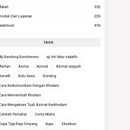
ateri
352
roduk Dan Layanan
226
estimoni
476
TAGS
Aji Bandung Bondowoso
aji inti lebur sakethi
Asihan
Azima
Azimat
Azimat arjiyyah
Benefit
Bolo Sewu
Bonding
Cara Berkomunikasi Dengan Khodam
Cara Memerintah Khodam
Cara Mengakses Tuah Azimat Berkhodam
Celoteh Pemahar
Cerita Mistis
Dupa Tjap Raja Omyang
dupa.
Eksekusi