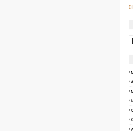
Di
M
A
M
N
O
S
A