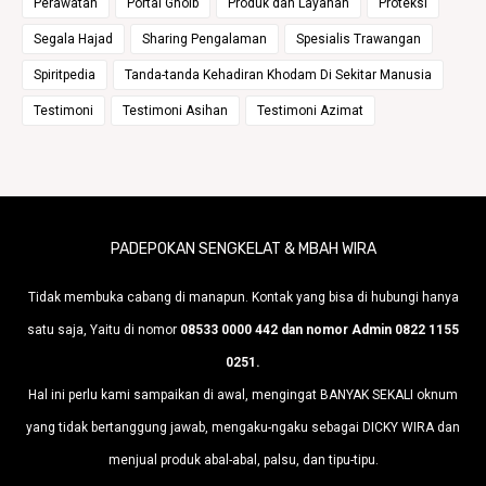
Perawatan
Portal Ghoib
Produk dan Layanan
Proteksi
Segala Hajad
Sharing Pengalaman
Spesialis Trawangan
Spiritpedia
Tanda-tanda Kehadiran Khodam Di Sekitar Manusia
Testimoni
Testimoni Asihan
Testimoni Azimat
PADEPOKAN SENGKELAT & MBAH WIRA
Tidak membuka cabang di manapun. Kontak yang bisa di hubungi hanya
satu saja, Yaitu di nomor
08533 0000 442 dan nomor Admin 0822 1155
0251.
Hal ini perlu kami sampaikan di awal, mengingat BANYAK SEKALI oknum
yang tidak bertanggung jawab, mengaku-ngaku sebagai DICKY WIRA dan
menjual produk abal-abal, palsu, dan tipu-tipu.