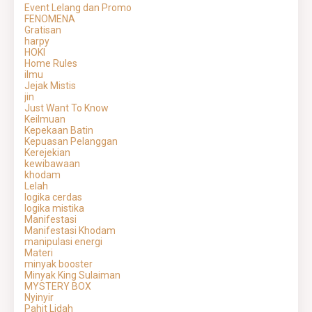
Event Lelang dan Promo
FENOMENA
Gratisan
harpy
HOKI
Home Rules
ilmu
Jejak Mistis
jin
Just Want To Know
Keilmuan
Kepekaan Batin
Kepuasan Pelanggan
Kerejekian
kewibawaan
khodam
Lelah
logika cerdas
logika mistika
Manifestasi
Manifestasi Khodam
manipulasi energi
Materi
minyak booster
Minyak King Sulaiman
MYSTERY BOX
Nyinyir
Pahit Lidah