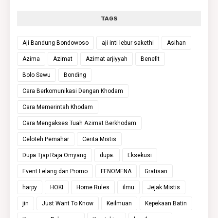
TAGS
Aji Bandung Bondowoso
aji inti lebur sakethi
Asihan
Azima
Azimat
Azimat arjiyyah
Benefit
Bolo Sewu
Bonding
Cara Berkomunikasi Dengan Khodam
Cara Memerintah Khodam
Cara Mengakses Tuah Azimat Berkhodam
Celoteh Pemahar
Cerita Mistis
Dupa Tjap Raja Omyang
dupa.
Eksekusi
Event Lelang dan Promo
FENOMENA
Gratisan
harpy
HOKI
Home Rules
ilmu
Jejak Mistis
jin
Just Want To Know
Keilmuan
Kepekaan Batin