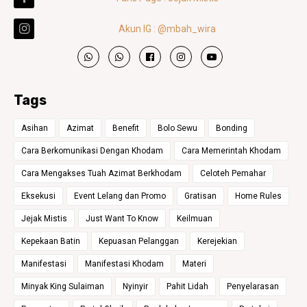
Akun IG : @mbah_wira
Tags
Asihan
Azimat
Benefit
Bolo Sewu
Bonding
Cara Berkomunikasi Dengan Khodam
Cara Memerintah Khodam
Cara Mengakses Tuah Azimat Berkhodam
Celoteh Pemahar
Eksekusi
Event Lelang dan Promo
Gratisan
Home Rules
Jejak Mistis
Just Want To Know
Keilmuan
Kepekaan Batin
Kepuasan Pelanggan
Kerejekian
Manifestasi
Manifestasi Khodam
Materi
Minyak King Sulaiman
Nyinyir
Pahit Lidah
Penyelarasan