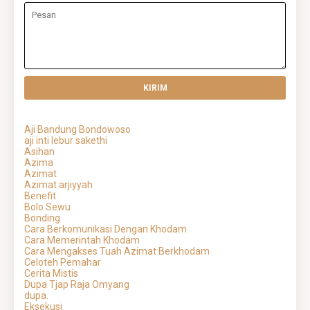
Aji Bandung Bondowoso
aji inti lebur sakethi
Asihan
Azima
Azimat
Azimat arjiyyah
Benefit
Bolo Sewu
Bonding
Cara Berkomunikasi Dengan Khodam
Cara Memerintah Khodam
Cara Mengakses Tuah Azimat Berkhodam
Celoteh Pemahar
Cerita Mistis
Dupa Tjap Raja Omyang
dupa.
Eksekusi