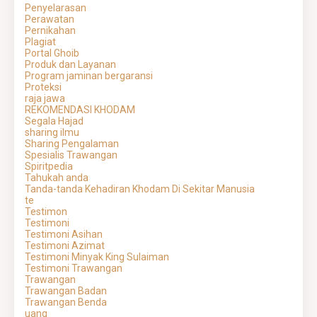
Penyelarasan
Perawatan
Pernikahan
Plagiat
Portal Ghoib
Produk dan Layanan
Program jaminan bergaransi
Proteksi
raja jawa
REKOMENDASI KHODAM
Segala Hajad
sharing ilmu
Sharing Pengalaman
Spesialis Trawangan
Spiritpedia
Tahukah anda
Tanda-tanda Kehadiran Khodam Di Sekitar Manusia
te
Testimon
Testimoni
Testimoni Asihan
Testimoni Azimat
Testimoni Minyak King Sulaiman
Testimoni Trawangan
Trawangan
Trawangan Badan
Trawangan Benda
uang