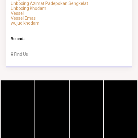
Unboxing Azimat Padepokan Sengkelat
Unboxing Khodam
Vessel
Vessel Emas
wujud khodam
Beranda
Find Us