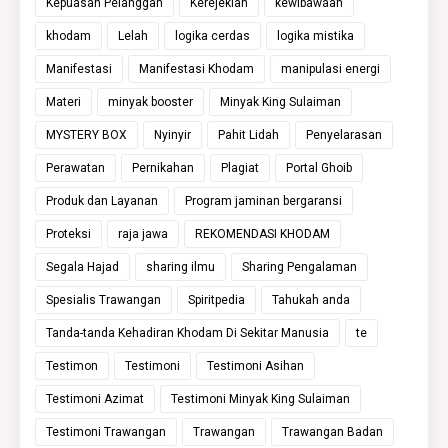
Kepuasan Pelanggan
Kerejekian
kewibawaan
khodam
Lelah
logika cerdas
logika mistika
Manifestasi
Manifestasi Khodam
manipulasi energi
Materi
minyak booster
Minyak King Sulaiman
MYSTERY BOX
Nyinyir
Pahit Lidah
Penyelarasan
Perawatan
Pernikahan
Plagiat
Portal Ghoib
Produk dan Layanan
Program jaminan bergaransi
Proteksi
raja jawa
REKOMENDASI KHODAM
Segala Hajad
sharing ilmu
Sharing Pengalaman
Spesialis Trawangan
Spiritpedia
Tahukah anda
Tanda-tanda Kehadiran Khodam Di Sekitar Manusia
te
Testimon
Testimoni
Testimoni Asihan
Testimoni Azimat
Testimoni Minyak King Sulaiman
Testimoni Trawangan
Trawangan
Trawangan Badan