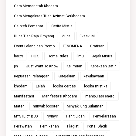
Cara Memerintah Khodam
Cara Mengakses Tuah Azimat Berkhodam
Celoteh Pemahar
Cerita Mistis
Dupa Tjap Raja Omyang
dupa.
Eksekusi
Event Lelang dan Promo
FENOMENA
Gratisan
harpy
HOKI
Home Rules
ilmu
Jejak Mistis
jin
Just Want To Know
Keilmuan
Kepekaan Batin
Kepuasan Pelanggan
Kerejekian
kewibawaan
khodam
Lelah
logika cerdas
logika mistika
Manifestasi
Manifestasi Khodam
manipulasi energi
Materi
minyak booster
Minyak King Sulaiman
MYSTERY BOX
Nyinyir
Pahit Lidah
Penyelarasan
Perawatan
Pernikahan
Plagiat
Portal Ghoib