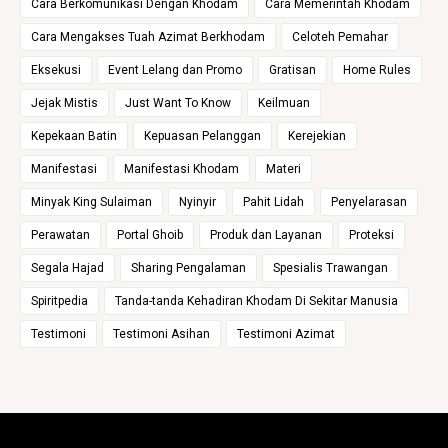
Cara Berkomunikasi Dengan Khodam
Cara Memerintah Khodam
Cara Mengakses Tuah Azimat Berkhodam
Celoteh Pemahar
Eksekusi
Event Lelang dan Promo
Gratisan
Home Rules
Jejak Mistis
Just Want To Know
Keilmuan
Kepekaan Batin
Kepuasan Pelanggan
Kerejekian
Manifestasi
Manifestasi Khodam
Materi
Minyak King Sulaiman
Nyinyir
Pahit Lidah
Penyelarasan
Perawatan
Portal Ghoib
Produk dan Layanan
Proteksi
Segala Hajad
Sharing Pengalaman
Spesialis Trawangan
Spiritpedia
Tanda-tanda Kehadiran Khodam Di Sekitar Manusia
Testimoni
Testimoni Asihan
Testimoni Azimat