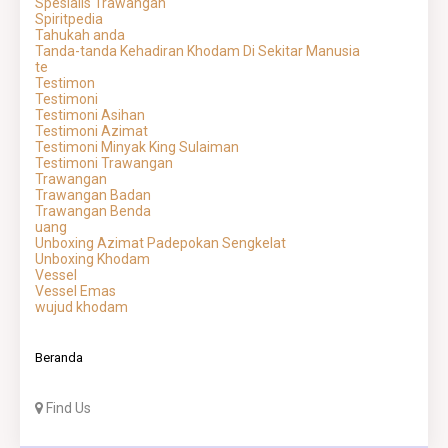
Spesialis Trawangan
Spiritpedia
Tahukah anda
Tanda-tanda Kehadiran Khodam Di Sekitar Manusia
te
Testimon
Testimoni
Testimoni Asihan
Testimoni Azimat
Testimoni Minyak King Sulaiman
Testimoni Trawangan
Trawangan
Trawangan Badan
Trawangan Benda
uang
Unboxing Azimat Padepokan Sengkelat
Unboxing Khodam
Vessel
Vessel Emas
wujud khodam
Beranda
Find Us