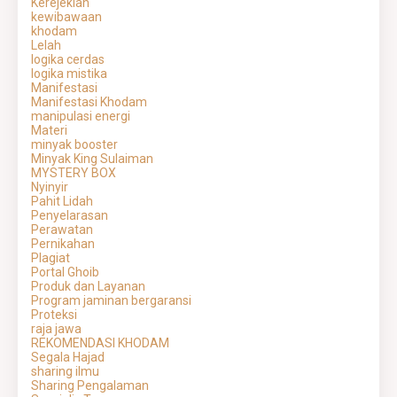
Kerejekian
kewibawaan
khodam
Lelah
logika cerdas
logika mistika
Manifestasi
Manifestasi Khodam
manipulasi energi
Materi
minyak booster
Minyak King Sulaiman
MYSTERY BOX
Nyinyir
Pahit Lidah
Penyelarasan
Perawatan
Pernikahan
Plagiat
Portal Ghoib
Produk dan Layanan
Program jaminan bergaransi
Proteksi
raja jawa
REKOMENDASI KHODAM
Segala Hajad
sharing ilmu
Sharing Pengalaman