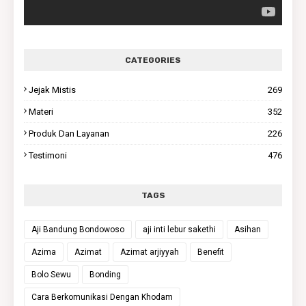
CATEGORIES
Jejak Mistis
269
Materi
352
Produk Dan Layanan
226
Testimoni
476
TAGS
Aji Bandung Bondowoso
aji inti lebur sakethi
Asihan
Azima
Azimat
Azimat arjiyyah
Benefit
Bolo Sewu
Bonding
Cara Berkomunikasi Dengan Khodam