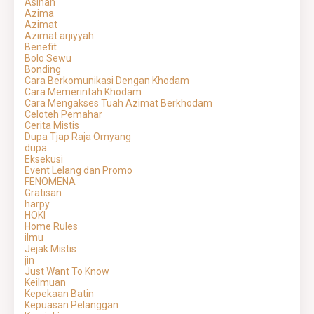
Asihan
Azima
Azimat
Azimat arjiyyah
Benefit
Bolo Sewu
Bonding
Cara Berkomunikasi Dengan Khodam
Cara Memerintah Khodam
Cara Mengakses Tuah Azimat Berkhodam
Celoteh Pemahar
Cerita Mistis
Dupa Tjap Raja Omyang
dupa.
Eksekusi
Event Lelang dan Promo
FENOMENA
Gratisan
harpy
HOKI
Home Rules
ilmu
Jejak Mistis
jin
Just Want To Know
Keilmuan
Kepekaan Batin
Kepuasan Pelanggan