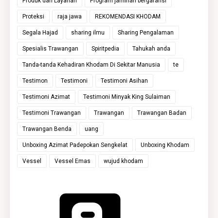
Produk dan Layanan
Program jaminan bergaransi
Proteksi
raja jawa
REKOMENDASI KHODAM
Segala Hajad
sharing ilmu
Sharing Pengalaman
Spesialis Trawangan
Spiritpedia
Tahukah anda
Tanda-tanda Kehadiran Khodam Di Sekitar Manusia
te
Testimon
Testimoni
Testimoni Asihan
Testimoni Azimat
Testimoni Minyak King Sulaiman
Testimoni Trawangan
Trawangan
Trawangan Badan
Trawangan Benda
uang
Unboxing Azimat Padepokan Sengkelat
Unboxing Khodam
Vessel
Vessel Emas
wujud khodam