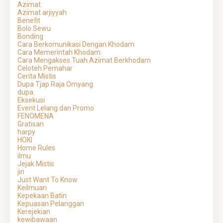
Azimat
Azimat arjiyyah
Benefit
Bolo Sewu
Bonding
Cara Berkomunikasi Dengan Khodam
Cara Memerintah Khodam
Cara Mengakses Tuah Azimat Berkhodam
Celoteh Pemahar
Cerita Mistis
Dupa Tjap Raja Omyang
dupa.
Eksekusi
Event Lelang dan Promo
FENOMENA
Gratisan
harpy
HOKI
Home Rules
ilmu
Jejak Mistis
jin
Just Want To Know
Keilmuan
Kepekaan Batin
Kepuasan Pelanggan
Kerejekian
kewibawaan