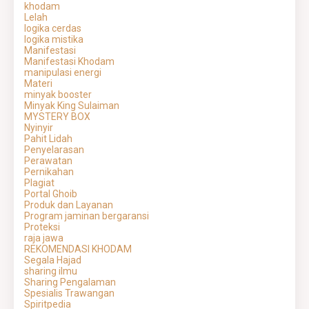
khodam
Lelah
logika cerdas
logika mistika
Manifestasi
Manifestasi Khodam
manipulasi energi
Materi
minyak booster
Minyak King Sulaiman
MYSTERY BOX
Nyinyir
Pahit Lidah
Penyelarasan
Perawatan
Pernikahan
Plagiat
Portal Ghoib
Produk dan Layanan
Program jaminan bergaransi
Proteksi
raja jawa
REKOMENDASI KHODAM
Segala Hajad
sharing ilmu
Sharing Pengalaman
Spesialis Trawangan
Spiritpedia