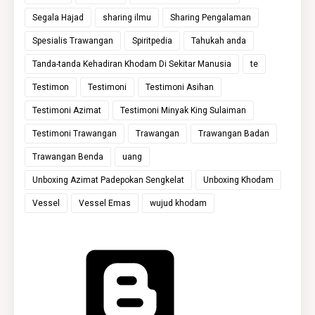
Segala Hajad
sharing ilmu
Sharing Pengalaman
Spesialis Trawangan
Spiritpedia
Tahukah anda
Tanda-tanda Kehadiran Khodam Di Sekitar Manusia
te
Testimon
Testimoni
Testimoni Asihan
Testimoni Azimat
Testimoni Minyak King Sulaiman
Testimoni Trawangan
Trawangan
Trawangan Badan
Trawangan Benda
uang
Unboxing Azimat Padepokan Sengkelat
Unboxing Khodam
Vessel
Vessel Emas
wujud khodam