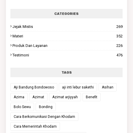
CATEGORIES
Jejak Mistis
269
Materi
352
Produk Dan Layanan
226
Testimoni
476
TAGS
Aji Bandung Bondowoso
aji inti lebur sakethi
Asihan
Azima
Azimat
Azimat arjiyyah
Benefit
Bolo Sewu
Bonding
Cara Berkomunikasi Dengan Khodam
Cara Memerintah Khodam