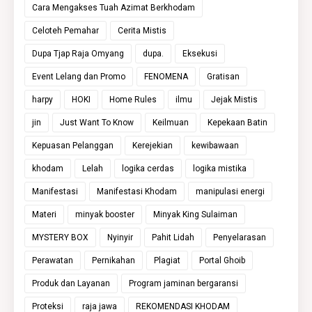
Cara Mengakses Tuah Azimat Berkhodam
Celoteh Pemahar
Cerita Mistis
Dupa Tjap Raja Omyang
dupa.
Eksekusi
Event Lelang dan Promo
FENOMENA
Gratisan
harpy
HOKI
Home Rules
ilmu
Jejak Mistis
jin
Just Want To Know
Keilmuan
Kepekaan Batin
Kepuasan Pelanggan
Kerejekian
kewibawaan
khodam
Lelah
logika cerdas
logika mistika
Manifestasi
Manifestasi Khodam
manipulasi energi
Materi
minyak booster
Minyak King Sulaiman
MYSTERY BOX
Nyinyir
Pahit Lidah
Penyelarasan
Perawatan
Pernikahan
Plagiat
Portal Ghoib
Produk dan Layanan
Program jaminan bergaransi
Proteksi
raja jawa
REKOMENDASI KHODAM