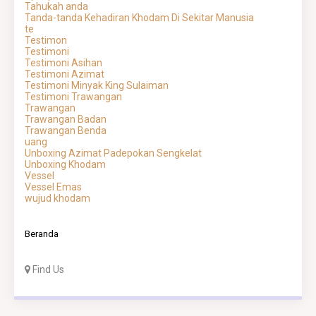
Tahukah anda
Tanda-tanda Kehadiran Khodam Di Sekitar Manusia
te
Testimon
Testimoni
Testimoni Asihan
Testimoni Azimat
Testimoni Minyak King Sulaiman
Testimoni Trawangan
Trawangan
Trawangan Badan
Trawangan Benda
uang
Unboxing Azimat Padepokan Sengkelat
Unboxing Khodam
Vessel
Vessel Emas
wujud khodam
Beranda
Find Us