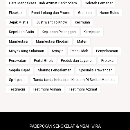
Cara Mengakses Tuah Azimat Berkhodam
Celoteh Pemahar
Eksekusi
Event Lelang dan Promo
Gratisan
Home Rules
Jejak Mistis
Just Want To Know
Keilmuan
Kepekaan Batin
Kepuasan Pelanggan
Kerejekian
Manifestasi
Manifestasi Khodam
Materi
Minyak King Sulaiman
Nyinyir
Pahit Lidah
Penyelarasan
Perawatan
Portal Ghoib
Produk dan Layanan
Proteksi
Segala Hajad
Sharing Pengalaman
Spesialis Trawangan
Spiritpedia
Tanda-tanda Kehadiran Khodam Di Sekitar Manusia
Testimoni
Testimoni Asihan
Testimoni Azimat
PADEPOKAN SENGKELAT & MBAH WIRA