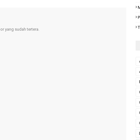
M
P
T
r yang sudah tertera.