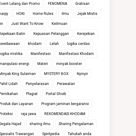
Event Lelang dan Promo
FENOMENA
Gratisan
harpy
HOKI
Home Rules
ilmu
Jejak Mistis
jin
Just Want To Know
Keilmuan
Kepekaan Batin
Kepuasan Pelanggan
Kerejekian
kewibawaan
khodam
Lelah
logika cerdas
logika mistika
Manifestasi
Manifestasi Khodam
manipulasi energi
Materi
minyak booster
Minyak King Sulaiman
MYSTERY BOX
Nyinyir
Pahit Lidah
Penyelarasan
Perawatan
Pernikahan
Plagiat
Portal Ghoib
Produk dan Layanan
Program jaminan bergaransi
Proteksi
raja jawa
REKOMENDASI KHODAM
Segala Hajad
sharing ilmu
Sharing Pengalaman
Spesialis Trawangan
Spiritpedia
Tahukah anda