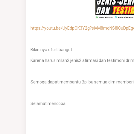
https://youtu.be/UyEdpOK3Y2g?si=M8mqNS8lCuDpEg
Bikin nya efort banget
Karena harus milah2 jenis2 afirmasi dan testimoni dr m
Semoga dapat membantu Bp.Ibu semua dlm memberikan v
Selamat mencoba