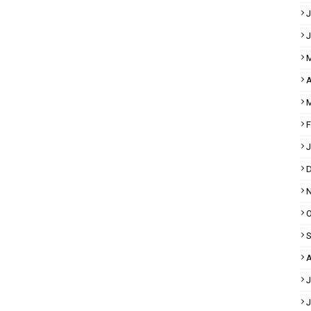
J
J
M
A
M
F
J
D
N
O
S
A
J
J