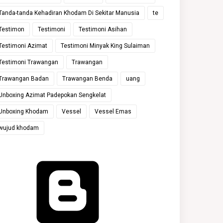
Tanda-tanda Kehadiran Khodam Di Sekitar Manusia
te
Testimon
Testimoni
Testimoni Asihan
Testimoni Azimat
Testimoni Minyak King Sulaiman
Testimoni Trawangan
Trawangan
Trawangan Badan
Trawangan Benda
uang
Unboxing Azimat Padepokan Sengkelat
Unboxing Khodam
Vessel
Vessel Emas
wujud khodam