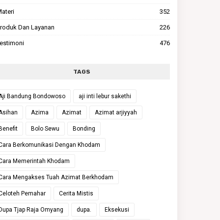
ateri
352
roduk Dan Layanan
226
estimoni
476
TAGS
Aji Bandung Bondowoso
aji inti lebur sakethi
Asihan
Azima
Azimat
Azimat arjiyyah
Benefit
Bolo Sewu
Bonding
Cara Berkomunikasi Dengan Khodam
Cara Memerintah Khodam
Cara Mengakses Tuah Azimat Berkhodam
Celoteh Pemahar
Cerita Mistis
Dupa Tjap Raja Omyang
dupa.
Eksekusi