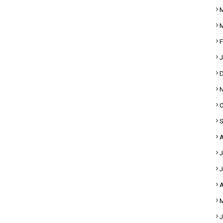
M
M
F
J
D
N
O
S
A
J
J
A
M
J