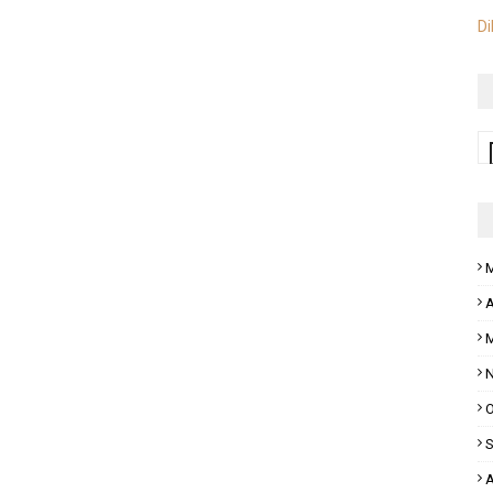
Di
M
A
M
N
O
S
A