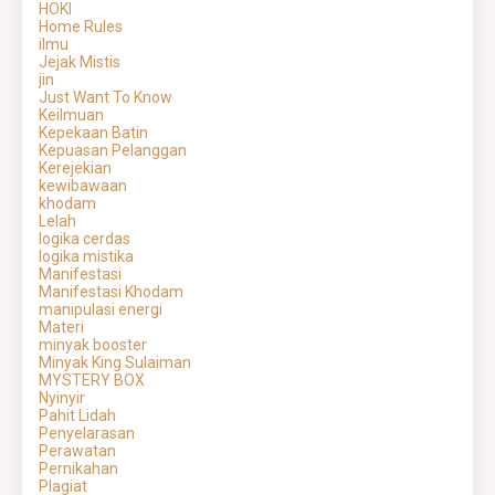
HOKI
Home Rules
ilmu
Jejak Mistis
jin
Just Want To Know
Keilmuan
Kepekaan Batin
Kepuasan Pelanggan
Kerejekian
kewibawaan
khodam
Lelah
logika cerdas
logika mistika
Manifestasi
Manifestasi Khodam
manipulasi energi
Materi
minyak booster
Minyak King Sulaiman
MYSTERY BOX
Nyinyir
Pahit Lidah
Penyelarasan
Perawatan
Pernikahan
Plagiat