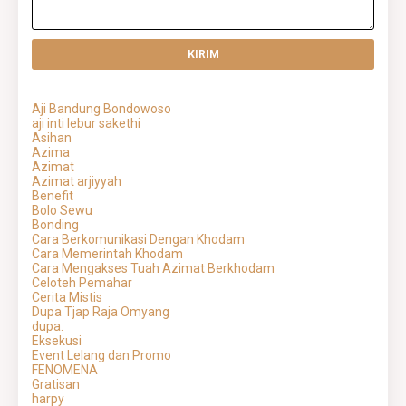
Aji Bandung Bondowoso
aji inti lebur sakethi
Asihan
Azima
Azimat
Azimat arjiyyah
Benefit
Bolo Sewu
Bonding
Cara Berkomunikasi Dengan Khodam
Cara Memerintah Khodam
Cara Mengakses Tuah Azimat Berkhodam
Celoteh Pemahar
Cerita Mistis
Dupa Tjap Raja Omyang
dupa.
Eksekusi
Event Lelang dan Promo
FENOMENA
Gratisan
harpy