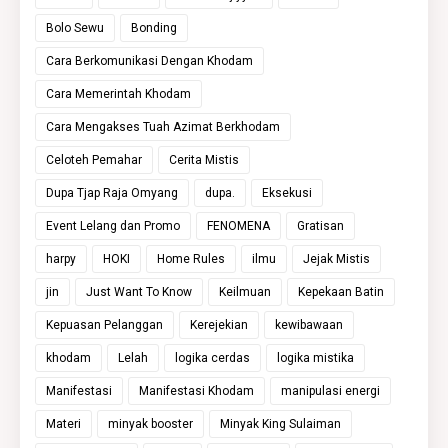
Bolo Sewu
Bonding
Cara Berkomunikasi Dengan Khodam
Cara Memerintah Khodam
Cara Mengakses Tuah Azimat Berkhodam
Celoteh Pemahar
Cerita Mistis
Dupa Tjap Raja Omyang
dupa.
Eksekusi
Event Lelang dan Promo
FENOMENA
Gratisan
harpy
HOKI
Home Rules
ilmu
Jejak Mistis
jin
Just Want To Know
Keilmuan
Kepekaan Batin
Kepuasan Pelanggan
Kerejekian
kewibawaan
khodam
Lelah
logika cerdas
logika mistika
Manifestasi
Manifestasi Khodam
manipulasi energi
Materi
minyak booster
Minyak King Sulaiman