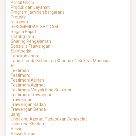
Portal Ghoib
Produk dan Layanan
Program jaminan bergaransi
Proteksi
raja jawa
REKOMENDASI KHODAM
Segala Hajad
sharing ilmu
Sharing Pengalaman
Spesialis Trawangan
Spiritpedia
Tahukah anda
Tanda-tanda Kehadiran Khodam Di Sekitar Manusia
te
Testimon
Testimoni
Testimoni Asihan
Testimoni Azimat
Testimoni Minyak King Sulaiman
Testimoni Trawangan
Trawangan
Trawangan Badan
Trawangan Benda
uang
Unboxing Azimat Padepokan Sengkelat
Unboxing Khodam
Vessel
Vessel Emas