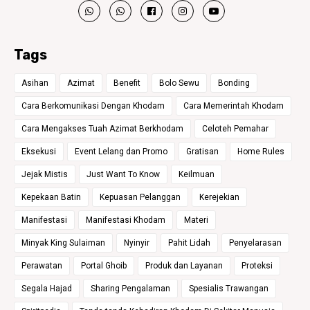
Tags
Asihan
Azimat
Benefit
Bolo Sewu
Bonding
Cara Berkomunikasi Dengan Khodam
Cara Memerintah Khodam
Cara Mengakses Tuah Azimat Berkhodam
Celoteh Pemahar
Eksekusi
Event Lelang dan Promo
Gratisan
Home Rules
Jejak Mistis
Just Want To Know
Keilmuan
Kepekaan Batin
Kepuasan Pelanggan
Kerejekian
Manifestasi
Manifestasi Khodam
Materi
Minyak King Sulaiman
Nyinyir
Pahit Lidah
Penyelarasan
Perawatan
Portal Ghoib
Produk dan Layanan
Proteksi
Segala Hajad
Sharing Pengalaman
Spesialis Trawangan