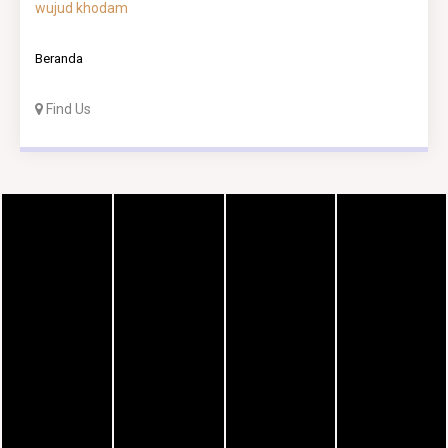
wujud khodam
Beranda
Find Us