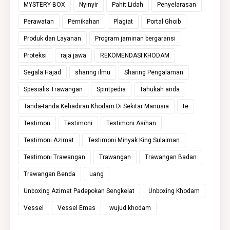
MYSTERY BOX
Nyinyir
Pahit Lidah
Penyelarasan
Perawatan
Pernikahan
Plagiat
Portal Ghoib
Produk dan Layanan
Program jaminan bergaransi
Proteksi
raja jawa
REKOMENDASI KHODAM
Segala Hajad
sharing ilmu
Sharing Pengalaman
Spesialis Trawangan
Spiritpedia
Tahukah anda
Tanda-tanda Kehadiran Khodam Di Sekitar Manusia
te
Testimon
Testimoni
Testimoni Asihan
Testimoni Azimat
Testimoni Minyak King Sulaiman
Testimoni Trawangan
Trawangan
Trawangan Badan
Trawangan Benda
uang
Unboxing Azimat Padepokan Sengkelat
Unboxing Khodam
Vessel
Vessel Emas
wujud khodam