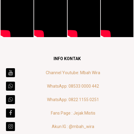
INFO KONTAK
Channel Youtube: Mbah Wira
WhatsApp: 08533 0000 442
WhatsApp: 0822 1155 0251
Fans Page : Jejak Mistis
Akun IG : @mbah_wira