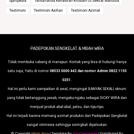
Spiritpedia
Tanda-tanda Kehadiran Khodam Di Sekitar Manusia
Testimoni
Testimoni Asihan
Testimoni Azimat
PADEPOKAN SENGKELAT & MBAH WIRA
Tidak membuka cabang di manapun. Kontak yang bisa di hubungi hanya
satu saja, Yaitu di nomor
08533 0000 442 dan nomor Admin 0822 1155
0251.
Hal ini perlu kami sampaikan di awal, mengingat BANYAK SEKALI oknum
yang tidak bertanggung jawab, mengaku-ngaku sebagai DICKY WIRA dan
menjual produk abal-abal, palsu, dan tipu-tipu.
Hal ini terjadi karena memang azimat produksi dari Padepokan Sengkelat
sangat istimewa sehingga seringkali dipalsukan.
© Copyright
Mbah Wira
| Template By
SoraTemplates
| Distributed By