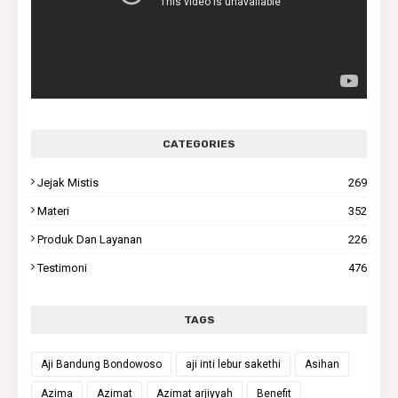
CATEGORIES
Jejak Mistis
269
Materi
352
Produk Dan Layanan
226
Testimoni
476
TAGS
Aji Bandung Bondowoso
aji inti lebur sakethi
Asihan
Azima
Azimat
Azimat arjiyyah
Benefit