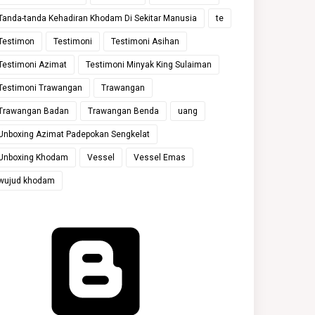
Tanda-tanda Kehadiran Khodam Di Sekitar Manusia
te
Testimon
Testimoni
Testimoni Asihan
Testimoni Azimat
Testimoni Minyak King Sulaiman
Testimoni Trawangan
Trawangan
Trawangan Badan
Trawangan Benda
uang
Unboxing Azimat Padepokan Sengkelat
Unboxing Khodam
Vessel
Vessel Emas
wujud khodam