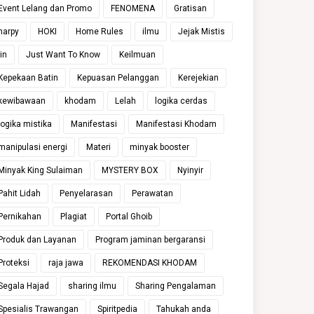
Event Lelang dan Promo
FENOMENA
Gratisan
harpy
HOKI
Home Rules
ilmu
Jejak Mistis
jin
Just Want To Know
Keilmuan
Kepekaan Batin
Kepuasan Pelanggan
Kerejekian
kewibawaan
khodam
Lelah
logika cerdas
logika mistika
Manifestasi
Manifestasi Khodam
manipulasi energi
Materi
minyak booster
Minyak King Sulaiman
MYSTERY BOX
Nyinyir
Pahit Lidah
Penyelarasan
Perawatan
Pernikahan
Plagiat
Portal Ghoib
Produk dan Layanan
Program jaminan bergaransi
Proteksi
raja jawa
REKOMENDASI KHODAM
Segala Hajad
sharing ilmu
Sharing Pengalaman
Spesialis Trawangan
Spiritpedia
Tahukah anda