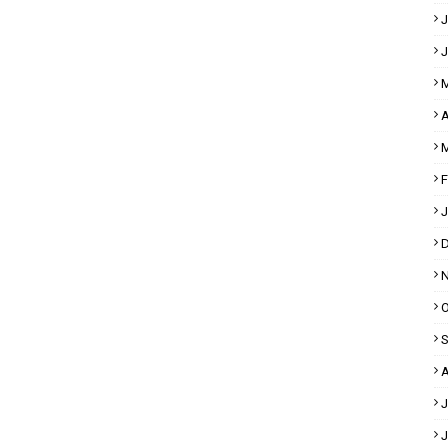
J
J
M
A
M
F
J
D
N
O
S
A
J
J