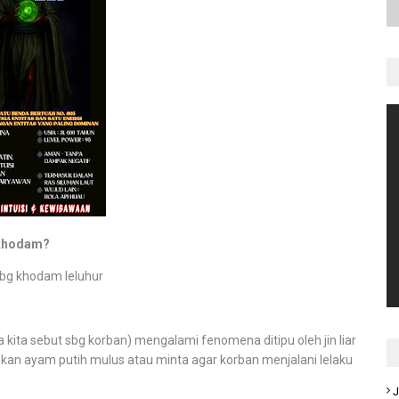
i khodam?
sbg khodam leluhur
ya kita sebut sbg korban) mengalami fenomena ditipu oleh jin liar
hkan ayam putih mulus atau minta agar korban menjalani lelaku
J