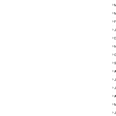
M
M
F
J
D
N
O
S
A
J
J
A
M
J