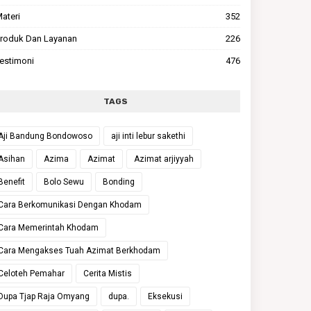
ateri
352
roduk Dan Layanan
226
estimoni
476
TAGS
Aji Bandung Bondowoso
aji inti lebur sakethi
Asihan
Azima
Azimat
Azimat arjiyyah
Benefit
Bolo Sewu
Bonding
Cara Berkomunikasi Dengan Khodam
Cara Memerintah Khodam
Cara Mengakses Tuah Azimat Berkhodam
Celoteh Pemahar
Cerita Mistis
Dupa Tjap Raja Omyang
dupa.
Eksekusi