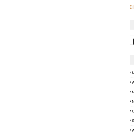
Di
M
A
M
N
O
S
A