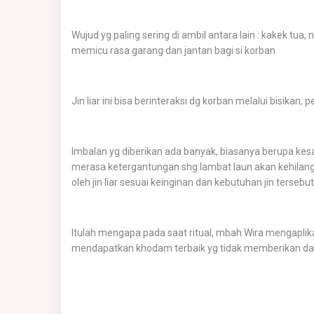
Wujud yg paling sering di ambil antara lain : kakek t
memicu rasa garang dan jantan bagi si korban
Jin liar ini bisa berinteraksi dg korban melalui bisikan
Imbalan yg diberikan ada banyak, biasanya berupa kesa
merasa ketergantungan shg lambat laun akan kehilangan
oleh jin liar sesuai keinginan dan kebutuhan jin tersebut
Itulah mengapa pada saat ritual, mbah Wira mengaplikas
mendapatkan khodam terbaik yg tidak memberikan dam