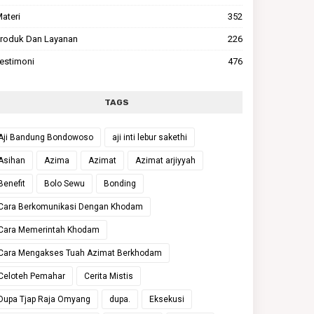
ateri
352
roduk Dan Layanan
226
estimoni
476
TAGS
Aji Bandung Bondowoso
aji inti lebur sakethi
Asihan
Azima
Azimat
Azimat arjiyyah
Benefit
Bolo Sewu
Bonding
Cara Berkomunikasi Dengan Khodam
Cara Memerintah Khodam
Cara Mengakses Tuah Azimat Berkhodam
Celoteh Pemahar
Cerita Mistis
Dupa Tjap Raja Omyang
dupa.
Eksekusi