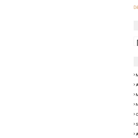
Di
M
A
M
N
O
S
A