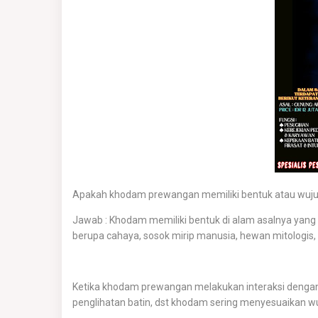
Apakah khodam prewangan memiliki bentuk atau wujud
Jawab : Khodam memiliki bentuk di alam asalnya yang se
berupa cahaya, sosok mirip manusia, hewan mitologis,
Ketika khodam prewangan melakukan interaksi dengan ma
penglihatan batin, dst khodam sering menyesuaikan wu