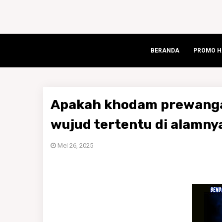
BERANDA
PROMO HA
Apakah khodam prewanga
wujud tertentu di alamny
Mei 26, 2025