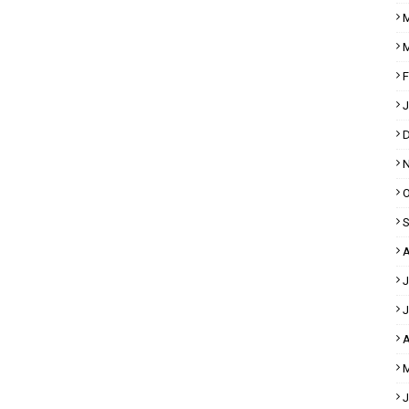
M
M
F
J
D
N
O
S
A
J
J
A
M
J