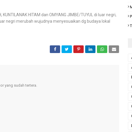
M
 KUNTILANAK HITAM dan OMYANG JIMBE/TUYUL di luar negri,
P
luar negri merubah wujudnya menyesuaikan dg budaya lokal
T
r yang sudah tertera.