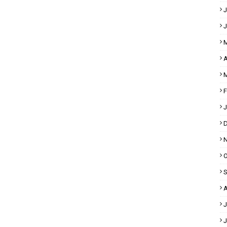
J
J
M
A
M
F
J
D
N
O
S
A
J
J