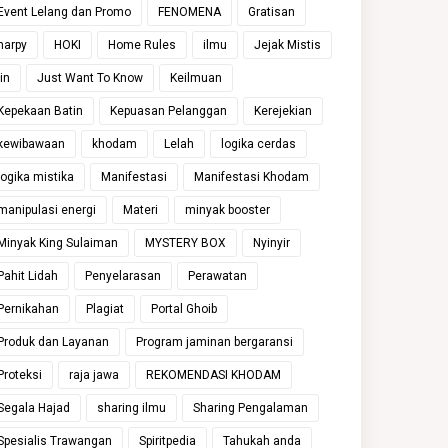
Event Lelang dan Promo
FENOMENA
Gratisan
harpy
HOKI
Home Rules
ilmu
Jejak Mistis
jin
Just Want To Know
Keilmuan
Kepekaan Batin
Kepuasan Pelanggan
Kerejekian
kewibawaan
khodam
Lelah
logika cerdas
logika mistika
Manifestasi
Manifestasi Khodam
manipulasi energi
Materi
minyak booster
Minyak King Sulaiman
MYSTERY BOX
Nyinyir
Pahit Lidah
Penyelarasan
Perawatan
Pernikahan
Plagiat
Portal Ghoib
Produk dan Layanan
Program jaminan bergaransi
Proteksi
raja jawa
REKOMENDASI KHODAM
Segala Hajad
sharing ilmu
Sharing Pengalaman
Spesialis Trawangan
Spiritpedia
Tahukah anda