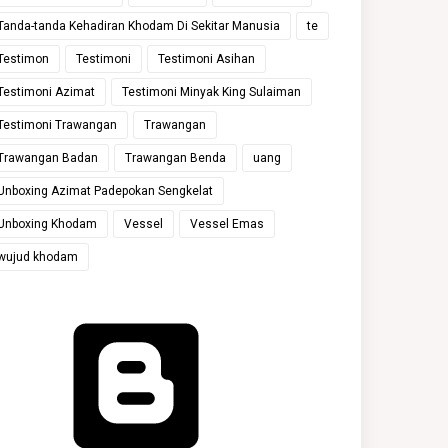
Tanda-tanda Kehadiran Khodam Di Sekitar Manusia
te
Testimon
Testimoni
Testimoni Asihan
Testimoni Azimat
Testimoni Minyak King Sulaiman
Testimoni Trawangan
Trawangan
Trawangan Badan
Trawangan Benda
uang
Unboxing Azimat Padepokan Sengkelat
Unboxing Khodam
Vessel
Vessel Emas
wujud khodam