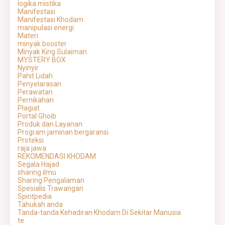
logika mistika
Manifestasi
Manifestasi Khodam
manipulasi energi
Materi
minyak booster
Minyak King Sulaiman
MYSTERY BOX
Nyinyir
Pahit Lidah
Penyelarasan
Perawatan
Pernikahan
Plagiat
Portal Ghoib
Produk dan Layanan
Program jaminan bergaransi
Proteksi
raja jawa
REKOMENDASI KHODAM
Segala Hajad
sharing ilmu
Sharing Pengalaman
Spesialis Trawangan
Spiritpedia
Tahukah anda
Tanda-tanda Kehadiran Khodam Di Sekitar Manusia
te