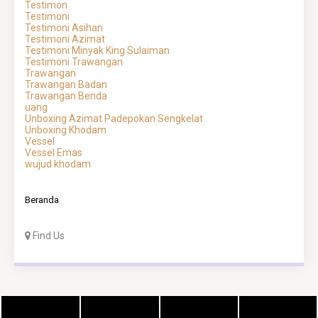
Testimon
Testimoni
Testimoni Asihan
Testimoni Azimat
Testimoni Minyak King Sulaiman
Testimoni Trawangan
Trawangan
Trawangan Badan
Trawangan Benda
uang
Unboxing Azimat Padepokan Sengkelat
Unboxing Khodam
Vessel
Vessel Emas
wujud khodam
Beranda
Find Us