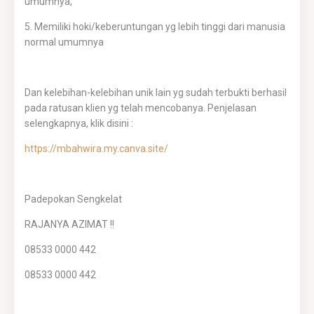
umumnya,
5. Memiliki hoki/keberuntungan yg lebih tinggi dari manusia
normal umumnya
Dan kelebihan-kelebihan unik lain yg sudah terbukti berhasil
pada ratusan klien yg telah mencobanya. Penjelasan
selengkapnya, klik disini :
https://mbahwira.my.canva.site/
Padepokan Sengkelat
RAJANYA AZIMAT !!
08533 0000 442
08533 0000 442