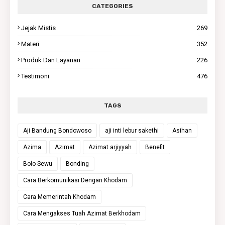
CATEGORIES
Jejak Mistis
269
Materi
352
Produk Dan Layanan
226
Testimoni
476
TAGS
Aji Bandung Bondowoso
aji inti lebur sakethi
Asihan
Azima
Azimat
Azimat arjiyyah
Benefit
Bolo Sewu
Bonding
Cara Berkomunikasi Dengan Khodam
Cara Memerintah Khodam
Cara Mengakses Tuah Azimat Berkhodam