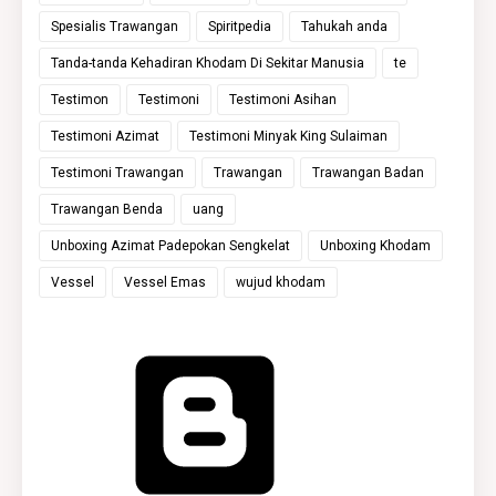
Spesialis Trawangan
Spiritpedia
Tahukah anda
Tanda-tanda Kehadiran Khodam Di Sekitar Manusia
te
Testimon
Testimoni
Testimoni Asihan
Testimoni Azimat
Testimoni Minyak King Sulaiman
Testimoni Trawangan
Trawangan
Trawangan Badan
Trawangan Benda
uang
Unboxing Azimat Padepokan Sengkelat
Unboxing Khodam
Vessel
Vessel Emas
wujud khodam