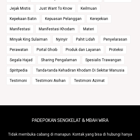
Jejak Mistis
Just Want To Know
Keilmuan
Kepekaan Batin
Kepuasan Pelanggan
Kerejekian
Manifestasi
Manifestasi Khodam
Materi
Minyak King Sulaiman
Nyinyir
Pahit Lidah
Penyelarasan
Perawatan
Portal Ghoib
Produk dan Layanan
Proteksi
Segala Hajad
Sharing Pengalaman
Spesialis Trawangan
Spiritpedia
Tanda-tanda Kehadiran Khodam Di Sekitar Manusia
Testimoni
Testimoni Asihan
Testimoni Azimat
PADEPOKAN SENGKELAT & MBAH WIRA
Tidak membuka cabang di manapun. Kontak yang bisa di hubungi hanya