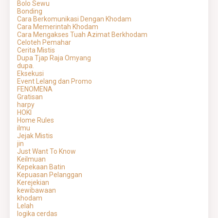
Bolo Sewu
Bonding
Cara Berkomunikasi Dengan Khodam
Cara Memerintah Khodam
Cara Mengakses Tuah Azimat Berkhodam
Celoteh Pemahar
Cerita Mistis
Dupa Tjap Raja Omyang
dupa.
Eksekusi
Event Lelang dan Promo
FENOMENA
Gratisan
harpy
HOKI
Home Rules
ilmu
Jejak Mistis
jin
Just Want To Know
Keilmuan
Kepekaan Batin
Kepuasan Pelanggan
Kerejekian
kewibawaan
khodam
Lelah
logika cerdas