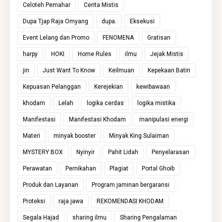
Celoteh Pemahar
Cerita Mistis
Dupa Tjap Raja Omyang
dupa.
Eksekusi
Event Lelang dan Promo
FENOMENA
Gratisan
harpy
HOKI
Home Rules
ilmu
Jejak Mistis
jin
Just Want To Know
Keilmuan
Kepekaan Batin
Kepuasan Pelanggan
Kerejekian
kewibawaan
khodam
Lelah
logika cerdas
logika mistika
Manifestasi
Manifestasi Khodam
manipulasi energi
Materi
minyak booster
Minyak King Sulaiman
MYSTERY BOX
Nyinyir
Pahit Lidah
Penyelarasan
Perawatan
Pernikahan
Plagiat
Portal Ghoib
Produk dan Layanan
Program jaminan bergaransi
Proteksi
raja jawa
REKOMENDASI KHODAM
Segala Hajad
sharing ilmu
Sharing Pengalaman