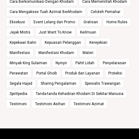
Cara Berkomunikasi Dengan Khodam
Cara Memerintah Khodam
Cara Mengakses Tuah Azimat Berkhodam
Celoteh Pemahar
Eksekusi
Event Lelang dan Promo
Gratisan
Home Rules
Jejak Mistis
Just Want To Know
Keilmuan
Kepekaan Batin
Kepuasan Pelanggan
Kerejekian
Manifestasi
Manifestasi Khodam
Materi
Minyak King Sulaiman
Nyinyir
Pahit Lidah
Penyelarasan
Perawatan
Portal Ghoib
Produk dan Layanan
Proteksi
Segala Hajad
Sharing Pengalaman
Spesialis Trawangan
Spiritpedia
Tanda-tanda Kehadiran Khodam Di Sekitar Manusia
Testimoni
Testimoni Asihan
Testimoni Azimat