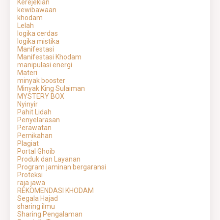
Kerejekian
kewibawaan
khodam
Lelah
logika cerdas
logika mistika
Manifestasi
Manifestasi Khodam
manipulasi energi
Materi
minyak booster
Minyak King Sulaiman
MYSTERY BOX
Nyinyir
Pahit Lidah
Penyelarasan
Perawatan
Pernikahan
Plagiat
Portal Ghoib
Produk dan Layanan
Program jaminan bergaransi
Proteksi
raja jawa
REKOMENDASI KHODAM
Segala Hajad
sharing ilmu
Sharing Pengalaman