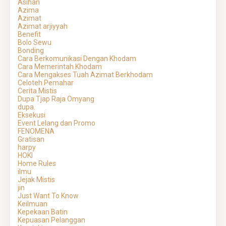
Asihan
Azima
Azimat
Azimat arjiyyah
Benefit
Bolo Sewu
Bonding
Cara Berkomunikasi Dengan Khodam
Cara Memerintah Khodam
Cara Mengakses Tuah Azimat Berkhodam
Celoteh Pemahar
Cerita Mistis
Dupa Tjap Raja Omyang
dupa.
Eksekusi
Event Lelang dan Promo
FENOMENA
Gratisan
harpy
HOKI
Home Rules
ilmu
Jejak Mistis
jin
Just Want To Know
Keilmuan
Kepekaan Batin
Kepuasan Pelanggan