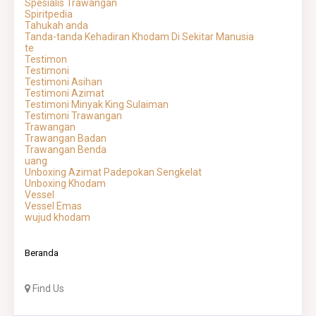
Spesialis Trawangan
Spiritpedia
Tahukah anda
Tanda-tanda Kehadiran Khodam Di Sekitar Manusia
te
Testimon
Testimoni
Testimoni Asihan
Testimoni Azimat
Testimoni Minyak King Sulaiman
Testimoni Trawangan
Trawangan
Trawangan Badan
Trawangan Benda
uang
Unboxing Azimat Padepokan Sengkelat
Unboxing Khodam
Vessel
Vessel Emas
wujud khodam
Beranda
Find Us