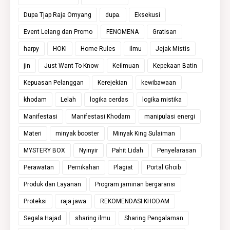
Dupa Tjap Raja Omyang
dupa.
Eksekusi
Event Lelang dan Promo
FENOMENA
Gratisan
harpy
HOKI
Home Rules
ilmu
Jejak Mistis
jin
Just Want To Know
Keilmuan
Kepekaan Batin
Kepuasan Pelanggan
Kerejekian
kewibawaan
khodam
Lelah
logika cerdas
logika mistika
Manifestasi
Manifestasi Khodam
manipulasi energi
Materi
minyak booster
Minyak King Sulaiman
MYSTERY BOX
Nyinyir
Pahit Lidah
Penyelarasan
Perawatan
Pernikahan
Plagiat
Portal Ghoib
Produk dan Layanan
Program jaminan bergaransi
Proteksi
raja jawa
REKOMENDASI KHODAM
Segala Hajad
sharing ilmu
Sharing Pengalaman