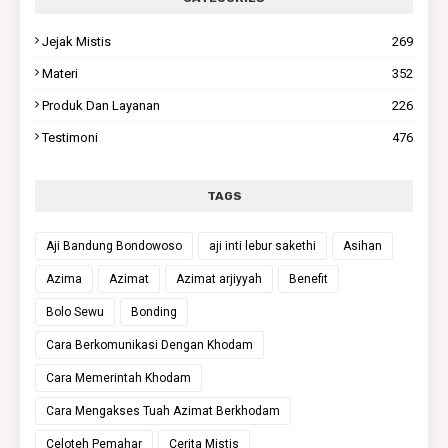
Jejak Mistis
269
Materi
352
Produk Dan Layanan
226
Testimoni
476
TAGS
Aji Bandung Bondowoso
aji inti lebur sakethi
Asihan
Azima
Azimat
Azimat arjiyyah
Benefit
Bolo Sewu
Bonding
Cara Berkomunikasi Dengan Khodam
Cara Memerintah Khodam
Cara Mengakses Tuah Azimat Berkhodam
Celoteh Pemahar
Cerita Mistis