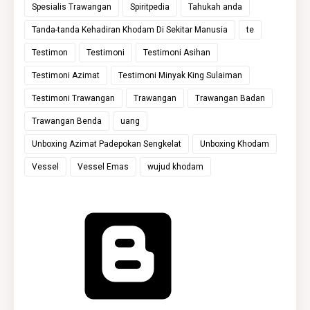
Spesialis Trawangan
Spiritpedia
Tahukah anda
Tanda-tanda Kehadiran Khodam Di Sekitar Manusia
te
Testimon
Testimoni
Testimoni Asihan
Testimoni Azimat
Testimoni Minyak King Sulaiman
Testimoni Trawangan
Trawangan
Trawangan Badan
Trawangan Benda
uang
Unboxing Azimat Padepokan Sengkelat
Unboxing Khodam
Vessel
Vessel Emas
wujud khodam