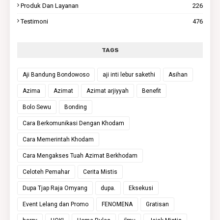
Produk Dan Layanan
226
Testimoni
476
TAGS
Aji Bandung Bondowoso
aji inti lebur sakethi
Asihan
Azima
Azimat
Azimat arjiyyah
Benefit
Bolo Sewu
Bonding
Cara Berkomunikasi Dengan Khodam
Cara Memerintah Khodam
Cara Mengakses Tuah Azimat Berkhodam
Celoteh Pemahar
Cerita Mistis
Dupa Tjap Raja Omyang
dupa.
Eksekusi
Event Lelang dan Promo
FENOMENA
Gratisan