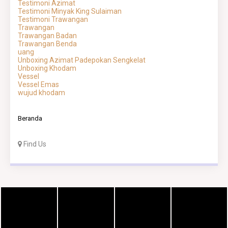
Testimoni Azimat
Testimoni Minyak King Sulaiman
Testimoni Trawangan
Trawangan
Trawangan Badan
Trawangan Benda
uang
Unboxing Azimat Padepokan Sengkelat
Unboxing Khodam
Vessel
Vessel Emas
wujud khodam
Beranda
Find Us