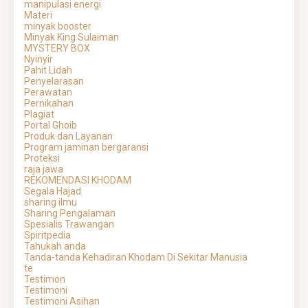
manipulasi energi
Materi
minyak booster
Minyak King Sulaiman
MYSTERY BOX
Nyinyir
Pahit Lidah
Penyelarasan
Perawatan
Pernikahan
Plagiat
Portal Ghoib
Produk dan Layanan
Program jaminan bergaransi
Proteksi
raja jawa
REKOMENDASI KHODAM
Segala Hajad
sharing ilmu
Sharing Pengalaman
Spesialis Trawangan
Spiritpedia
Tahukah anda
Tanda-tanda Kehadiran Khodam Di Sekitar Manusia
te
Testimon
Testimoni
Testimoni Asihan