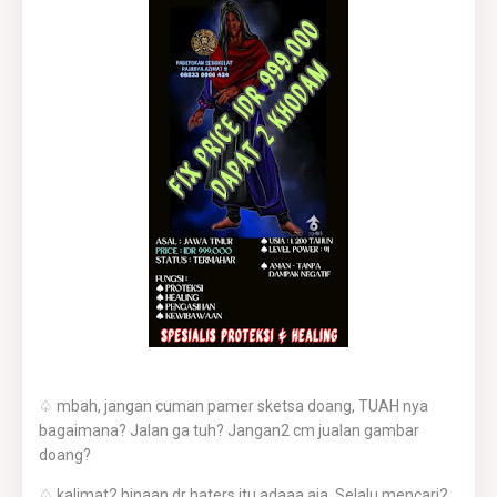
♤ mbah, jangan cuman pamer sketsa doang, TUAH nya
bagaimana? Jalan ga tuh? Jangan2 cm jualan gambar
doang?
♤ kalimat2 hinaan dr haters itu adaaa aja. Selalu mencari2