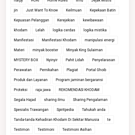
harpy
HOKI
Home Rules
ilmu
Jejak Mistis
jin
Just Want To Know
Keilmuan
Kepekaan Batin
Kepuasan Pelanggan
Kerejekian
kewibawaan
khodam
Lelah
logika cerdas
logika mistika
Manifestasi
Manifestasi Khodam
manipulasi energi
Materi
minyak booster
Minyak King Sulaiman
MYSTERY BOX
Nyinyir
Pahit Lidah
Penyelarasan
Perawatan
Pernikahan
Plagiat
Portal Ghoib
Produk dan Layanan
Program jaminan bergaransi
Proteksi
raja jawa
REKOMENDASI KHODAM
Segala Hajad
sharing ilmu
Sharing Pengalaman
Spesialis Trawangan
Spiritpedia
Tahukah anda
Tanda-tanda Kehadiran Khodam Di Sekitar Manusia
te
Testimon
Testimoni
Testimoni Asihan