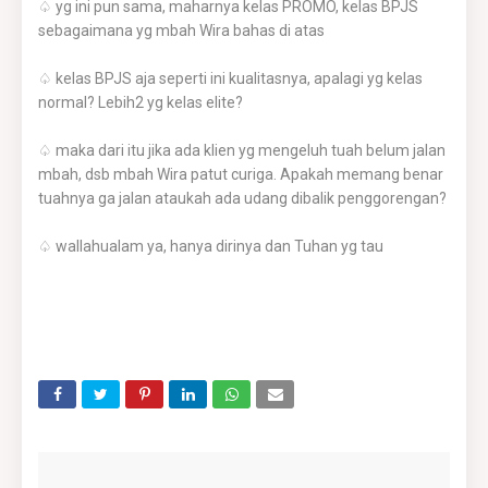
♤ yg ini pun sama, maharnya kelas PROMO, kelas BPJS
sebagaimana yg mbah Wira bahas di atas
♤ kelas BPJS aja seperti ini kualitasnya, apalagi yg kelas
normal? Lebih2 yg kelas elite?
♤ maka dari itu jika ada klien yg mengeluh tuah belum jalan
mbah, dsb mbah Wira patut curiga. Apakah memang benar
tuahnya ga jalan ataukah ada udang dibalik penggorengan?
♤ wallahualam ya, hanya dirinya dan Tuhan yg tau