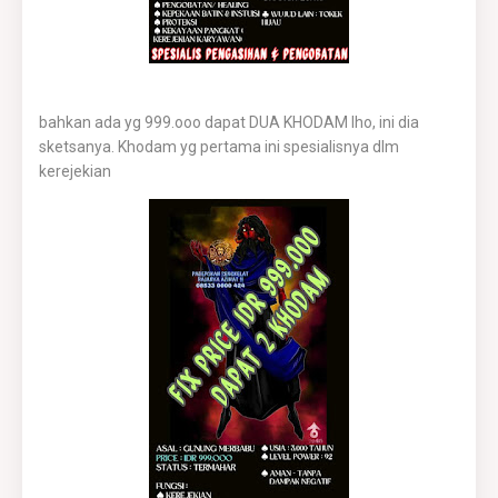
bahkan ada yg 999.ooo dapat DUA KHODAM lho, ini dia
sketsanya. Khodam yg pertama ini spesialisnya dlm
kerejekian