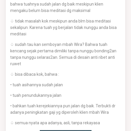
bahwa tuahnya sudah jalan dg baik meskipun klien
mengaku belum bisa meditasi dg maksimal
♤ tidak masalah kok meskipun anda blm bisa meditasi
sekalipun. Karena tuah yg berjalan tidak nunggu anda bisa
meditasi
♤ sudah tau kan semboyan mbah Wira? Bahwa tuah
kencang sejak pertama dimiliki tanpa nunggu bonding2an
tanpa nunggu selaras2an. Semua di desain anti ribet anti
ruwet
♤ bisa dibaca kok, bahwa :
• tuah asihannya sudah jalan
• tuah penundukannya jalan
• bahkan tuah kerejekiannya pun jalan dg baik. Terbukti dr
adanya peningkatan gaji yg diperoleh klien mbah Wira
♤ semua nyata apa adanya, asli, tanpa rekayasa