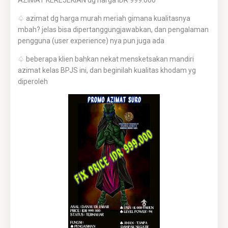
AZIMAT KEREJEKIAN dg harga IDR 999.ooo
♤ azimat dg harga murah meriah gimana kualitasnya
mbah? jelas bisa dipertanggungjawabkan, dan pengalaman
pengguna (user experience) nya pun juga ada
♤ beberapa klien bahkan nekat mensketsakan mandiri
azimat kelas BPJS ini, dan beginilah kualitas khodam yg
diperoleh