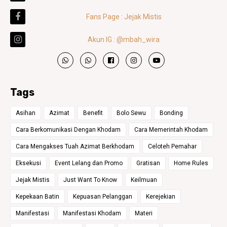
Fans Page : Jejak Mistis
Akun IG : @mbah_wira
Tags
Asihan
Azimat
Benefit
Bolo Sewu
Bonding
Cara Berkomunikasi Dengan Khodam
Cara Memerintah Khodam
Cara Mengakses Tuah Azimat Berkhodam
Celoteh Pemahar
Eksekusi
Event Lelang dan Promo
Gratisan
Home Rules
Jejak Mistis
Just Want To Know
Keilmuan
Kepekaan Batin
Kepuasan Pelanggan
Kerejekian
Manifestasi
Manifestasi Khodam
Materi