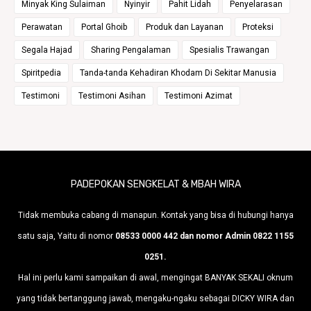
Minyak King Sulaiman
Nyinyir
Pahit Lidah
Penyelarasan
Perawatan
Portal Ghoib
Produk dan Layanan
Proteksi
Segala Hajad
Sharing Pengalaman
Spesialis Trawangan
Spiritpedia
Tanda-tanda Kehadiran Khodam Di Sekitar Manusia
Testimoni
Testimoni Asihan
Testimoni Azimat
PADEPOKAN SENGKELAT & MBAH WIRA
Tidak membuka cabang di manapun. Kontak yang bisa di hubungi hanya
satu saja, Yaitu di nomor
08533 0000 442 dan nomor Admin 0822 1155
0251.
Hal ini perlu kami sampaikan di awal, mengingat BANYAK SEKALI oknum
yang tidak bertanggung jawab, mengaku-ngaku sebagai DICKY WIRA dan