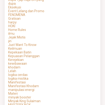
dupa.
Eksekusi
Event Lelang dan Promo
FENOMENA
Gratisan
harpy
HOKI
Home Rules
ilmu
Jejak Mistis
jin
Just Want To Know
Keilmuan
Kepekaan Batin
Kepuasan Pelanggan
Kerejekian
kewibawaan
khodam
Lelah
logika cerdas
logika mistika
Manifestasi
Manifestasi Khodam
manipulasi energi
Materi
minyak booster
Minyak King Sulaiman
MYSTERY BOX