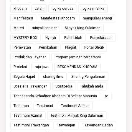
khodam
Lelah
logika cerdas
logika mistika
Manifestasi
Manifestasi Khodam
manipulasi energi
Materi
minyak booster
Minyak King Sulaiman
MYSTERY BOX
Nyinyir
Pahit Lidah
Penyelarasan
Perawatan
Pernikahan
Plagiat
Portal Ghoib
Produk dan Layanan
Program jaminan bergaransi
Proteksi
raja jawa
REKOMENDASI KHODAM
Segala Hajad
sharing ilmu
Sharing Pengalaman
Spesialis Trawangan
Spiritpedia
Tahukah anda
Tanda-tanda Kehadiran Khodam Di Sekitar Manusia
te
Testimon
Testimoni
Testimoni Asihan
Testimoni Azimat
Testimoni Minyak King Sulaiman
Testimoni Trawangan
Trawangan
Trawangan Badan