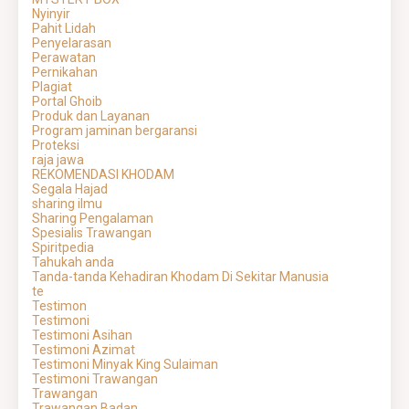
Nyinyir
Pahit Lidah
Penyelarasan
Perawatan
Pernikahan
Plagiat
Portal Ghoib
Produk dan Layanan
Program jaminan bergaransi
Proteksi
raja jawa
REKOMENDASI KHODAM
Segala Hajad
sharing ilmu
Sharing Pengalaman
Spesialis Trawangan
Spiritpedia
Tahukah anda
Tanda-tanda Kehadiran Khodam Di Sekitar Manusia
te
Testimon
Testimoni
Testimoni Asihan
Testimoni Azimat
Testimoni Minyak King Sulaiman
Testimoni Trawangan
Trawangan
Trawangan Badan