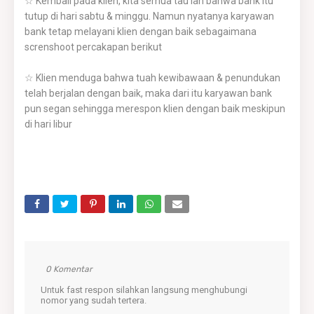
☆ Kembali pada klien, kita semua tau lah bahwa bank itu
tutup di hari sabtu & minggu. Namun nyatanya karyawan
bank tetap melayani klien dengan baik sebagaimana
screnshoot percakapan berikut
☆ Klien menduga bahwa tuah kewibawaan & penundukan
telah berjalan dengan baik, maka dari itu karyawan bank
pun segan sehingga merespon klien dengan baik meskipun
di hari libur
0 Komentar
Untuk fast respon silahkan langsung menghubungi
nomor yang sudah tertera.