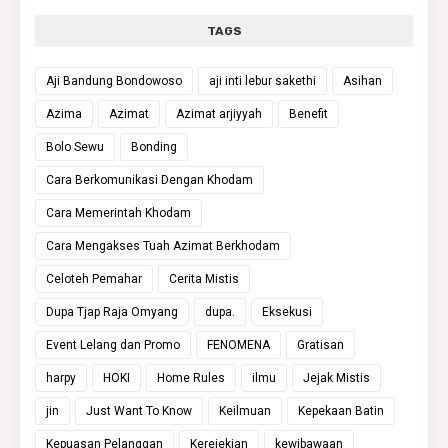
TAGS
Aji Bandung Bondowoso
aji inti lebur sakethi
Asihan
Azima
Azimat
Azimat arjiyyah
Benefit
Bolo Sewu
Bonding
Cara Berkomunikasi Dengan Khodam
Cara Memerintah Khodam
Cara Mengakses Tuah Azimat Berkhodam
Celoteh Pemahar
Cerita Mistis
Dupa Tjap Raja Omyang
dupa.
Eksekusi
Event Lelang dan Promo
FENOMENA
Gratisan
harpy
HOKI
Home Rules
ilmu
Jejak Mistis
jin
Just Want To Know
Keilmuan
Kepekaan Batin
Kepuasan Pelanggan
Kerejekian
kewibawaan