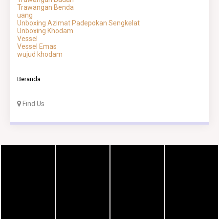
Trawangan Benda
uang
Unboxing Azimat Padepokan Sengkelat
Unboxing Khodam
Vessel
Vessel Emas
wujud khodam
Beranda
Find Us