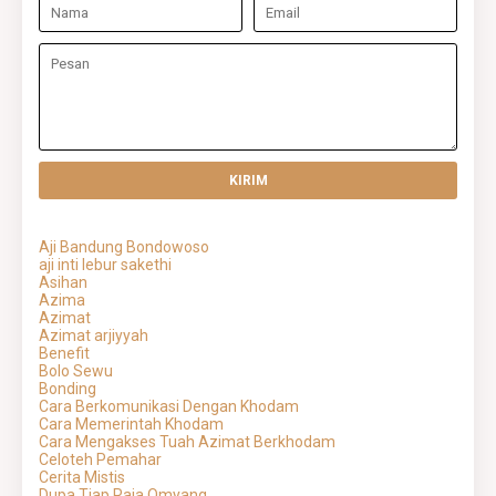
Aji Bandung Bondowoso
aji inti lebur sakethi
Asihan
Azima
Azimat
Azimat arjiyyah
Benefit
Bolo Sewu
Bonding
Cara Berkomunikasi Dengan Khodam
Cara Memerintah Khodam
Cara Mengakses Tuah Azimat Berkhodam
Celoteh Pemahar
Cerita Mistis
Dupa Tjap Raja Omyang