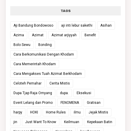
TAGS
Aji Bandung Bondowoso
aji inti lebur sakethi
Asihan
Azima
Azimat
Azimat arjiyyah
Benefit
Bolo Sewu
Bonding
Cara Berkomunikasi Dengan Khodam
Cara Memerintah Khodam
Cara Mengakses Tuah Azimat Berkhodam
Celoteh Pemahar
Cerita Mistis
Dupa Tjap Raja Omyang
dupa.
Eksekusi
Event Lelang dan Promo
FENOMENA
Gratisan
harpy
HOKI
Home Rules
ilmu
Jejak Mistis
jin
Just Want To Know
Keilmuan
Kepekaan Batin