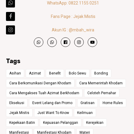
WhatsApp: 0822 1155 0251
Fans Page : Jejak Mistis
Akun IG : @mbah_wira
Tags
Asihan
Azimat
Benefit
Bolo Sewu
Bonding
Cara Berkomunikasi Dengan Khodam
Cara Memerintah Khodam
Cara Mengakses Tuah Azimat Berkhodam
Celoteh Pemahar
Eksekusi
Event Lelang dan Promo
Gratisan
Home Rules
Jejak Mistis
Just Want To Know
Keilmuan
Kepekaan Batin
Kepuasan Pelanggan
Kerejekian
Manifestasi
Manifestasi Khodam
Materi