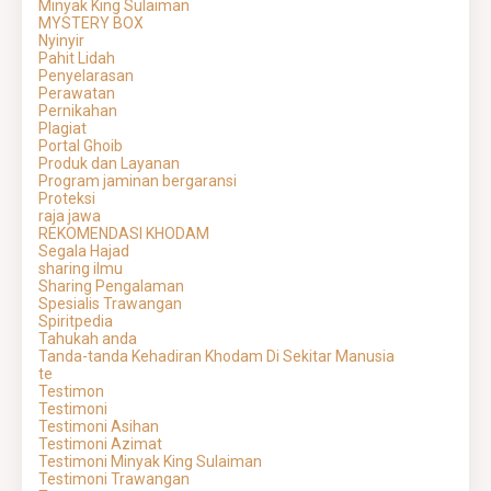
Minyak King Sulaiman
MYSTERY BOX
Nyinyir
Pahit Lidah
Penyelarasan
Perawatan
Pernikahan
Plagiat
Portal Ghoib
Produk dan Layanan
Program jaminan bergaransi
Proteksi
raja jawa
REKOMENDASI KHODAM
Segala Hajad
sharing ilmu
Sharing Pengalaman
Spesialis Trawangan
Spiritpedia
Tahukah anda
Tanda-tanda Kehadiran Khodam Di Sekitar Manusia
te
Testimon
Testimoni
Testimoni Asihan
Testimoni Azimat
Testimoni Minyak King Sulaiman
Testimoni Trawangan