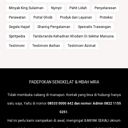
Minyak King Sulaiman
Nyinyir
Pahit Lidah
Penyelarasan
Perawatan
Portal Ghoib
Produk dan Layanan
Proteksi
Segala Hajad
Sharing Pengalaman
Spesialis Trawangan
Spiritpedia
Tanda-tanda Kehadiran Khodam Di Sekitar Manusia
Testimoni
Testimoni Asihan
Testimoni Azimat
PADEPOKAN SENGKELAT & MBAH WIRA
Tidak membuka cabang di manapun. Kontak yang bisa di hubungi hanya
satu saja, Yaitu di nomor
08533 0000 442 dan nomor Admin 0822 1155
0251.
Hal ini perlu kami sampaikan di awal, mengingat BANYAK SEKALI oknum