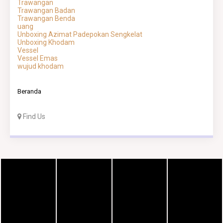
Trawangan
Trawangan Badan
Trawangan Benda
uang
Unboxing Azimat Padepokan Sengkelat
Unboxing Khodam
Vessel
Vessel Emas
wujud khodam
Beranda
Find Us