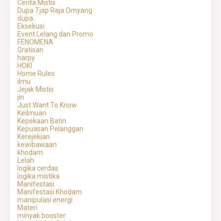
Cerita Mistis
Dupa Tjap Raja Omyang
dupa.
Eksekusi
Event Lelang dan Promo
FENOMENA
Gratisan
harpy
HOKI
Home Rules
ilmu
Jejak Mistis
jin
Just Want To Know
Keilmuan
Kepekaan Batin
Kepuasan Pelanggan
Kerejekian
kewibawaan
khodam
Lelah
logika cerdas
logika mistika
Manifestasi
Manifestasi Khodam
manipulasi energi
Materi
minyak booster