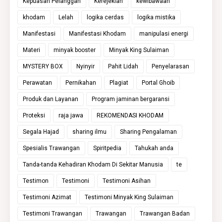
Kepuasan Pelanggan
Kerejekian
kewibawaan
khodam
Lelah
logika cerdas
logika mistika
Manifestasi
Manifestasi Khodam
manipulasi energi
Materi
minyak booster
Minyak King Sulaiman
MYSTERY BOX
Nyinyir
Pahit Lidah
Penyelarasan
Perawatan
Pernikahan
Plagiat
Portal Ghoib
Produk dan Layanan
Program jaminan bergaransi
Proteksi
raja jawa
REKOMENDASI KHODAM
Segala Hajad
sharing ilmu
Sharing Pengalaman
Spesialis Trawangan
Spiritpedia
Tahukah anda
Tanda-tanda Kehadiran Khodam Di Sekitar Manusia
te
Testimon
Testimoni
Testimoni Asihan
Testimoni Azimat
Testimoni Minyak King Sulaiman
Testimoni Trawangan
Trawangan
Trawangan Badan