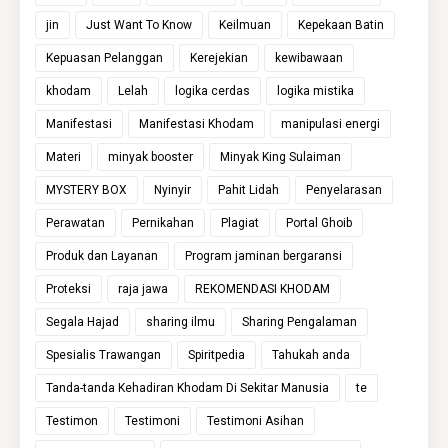
jin
Just Want To Know
Keilmuan
Kepekaan Batin
Kepuasan Pelanggan
Kerejekian
kewibawaan
khodam
Lelah
logika cerdas
logika mistika
Manifestasi
Manifestasi Khodam
manipulasi energi
Materi
minyak booster
Minyak King Sulaiman
MYSTERY BOX
Nyinyir
Pahit Lidah
Penyelarasan
Perawatan
Pernikahan
Plagiat
Portal Ghoib
Produk dan Layanan
Program jaminan bergaransi
Proteksi
raja jawa
REKOMENDASI KHODAM
Segala Hajad
sharing ilmu
Sharing Pengalaman
Spesialis Trawangan
Spiritpedia
Tahukah anda
Tanda-tanda Kehadiran Khodam Di Sekitar Manusia
te
Testimon
Testimoni
Testimoni Asihan