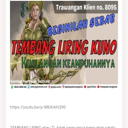
https://youtu.be/p-M6XrkhQ90
TEMBANG LIRING atau TL tidak semuanya kemudian selalu