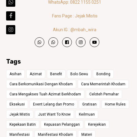
WhatsApp: 0822 1155 0251
Fans Page : Jejak Mistis
Akun IG : @mbah_wira
Tags
Asihan
Azimat
Benefit
Bolo Sewu
Bonding
Cara Berkomunikasi Dengan Khodam
Cara Memerintah Khodam
Cara Mengakses Tuah Azimat Berkhodam
Celoteh Pemahar
Eksekusi
Event Lelang dan Promo
Gratisan
Home Rules
Jejak Mistis
Just Want To Know
Keilmuan
Kepekaan Batin
Kepuasan Pelanggan
Kerejekian
Manifestasi
Manifestasi Khodam
Materi