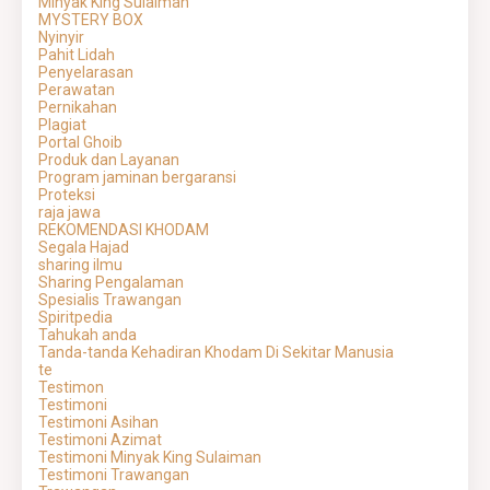
Minyak King Sulaiman
MYSTERY BOX
Nyinyir
Pahit Lidah
Penyelarasan
Perawatan
Pernikahan
Plagiat
Portal Ghoib
Produk dan Layanan
Program jaminan bergaransi
Proteksi
raja jawa
REKOMENDASI KHODAM
Segala Hajad
sharing ilmu
Sharing Pengalaman
Spesialis Trawangan
Spiritpedia
Tahukah anda
Tanda-tanda Kehadiran Khodam Di Sekitar Manusia
te
Testimon
Testimoni
Testimoni Asihan
Testimoni Azimat
Testimoni Minyak King Sulaiman
Testimoni Trawangan