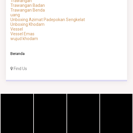
Trawangan
Trawangan Badan
Trawangan Benda
uang
Unboxing Azimat Padepokan Sengkelat
Unboxing Khodam
Vessel
Vessel Emas
wujud khodam
Beranda
Find Us