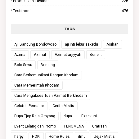
Produk Dan Layanan
226
Testimoni
476
TAGS
Aji Bandung Bondowoso
aji inti lebur sakethi
Asihan
Azima
Azimat
Azimat arjiyyah
Benefit
Bolo Sewu
Bonding
Cara Berkomunikasi Dengan Khodam
Cara Memerintah Khodam
Cara Mengakses Tuah Azimat Berkhodam
Celoteh Pemahar
Cerita Mistis
Dupa Tjap Raja Omyang
dupa.
Eksekusi
Event Lelang dan Promo
FENOMENA
Gratisan
harpy
HOKI
Home Rules
ilmu
Jejak Mistis