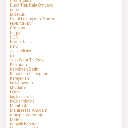
Cerita Mistis
Dupa Tjap Raja Omyang
dupa.
Eksekusi
Event Lelang dan Promo
FENOMENA
Gratisan
harpy
HOKI
Home Rules
ilmu
Jejak Mistis
jin
Just Want To Know
Keilmuan
Kepekaan Batin
Kepuasan Pelanggan
Kerejekian
kewibawaan
khodam
Lelah
logika cerdas
logika mistika
Manifestasi
Manifestasi Khodam
manipulasi energi
Materi
minyak booster