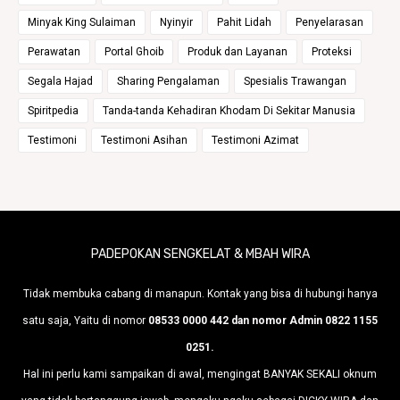
Minyak King Sulaiman
Nyinyir
Pahit Lidah
Penyelarasan
Perawatan
Portal Ghoib
Produk dan Layanan
Proteksi
Segala Hajad
Sharing Pengalaman
Spesialis Trawangan
Spiritpedia
Tanda-tanda Kehadiran Khodam Di Sekitar Manusia
Testimoni
Testimoni Asihan
Testimoni Azimat
PADEPOKAN SENGKELAT & MBAH WIRA
Tidak membuka cabang di manapun. Kontak yang bisa di hubungi hanya
satu saja, Yaitu di nomor
08533 0000 442 dan nomor Admin 0822 1155
0251.
Hal ini perlu kami sampaikan di awal, mengingat BANYAK SEKALI oknum