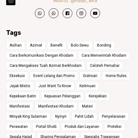
Akun IG : @mbah_wira
Tags
Asihan
Azimat
Benefit
Bolo Sewu
Bonding
Cara Berkomunikasi Dengan Khodam
Cara Memerintah Khodam
Cara Mengakses Tuah Azimat Berkhodam
Celoteh Pemahar
Eksekusi
Event Lelang dan Promo
Gratisan
Home Rules
Jejak Mistis
Just Want To Know
Keilmuan
Kepekaan Batin
Kepuasan Pelanggan
Kerejekian
Manifestasi
Manifestasi Khodam
Materi
Minyak King Sulaiman
Nyinyir
Pahit Lidah
Penyelarasan
Perawatan
Portal Ghoib
Produk dan Layanan
Proteksi
Segala Hajad
Sharing Pengalaman
Spesialis Trawangan