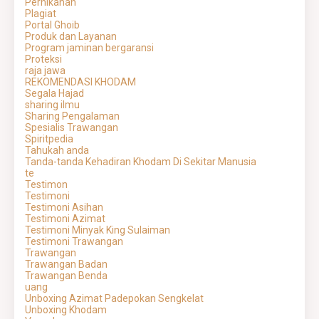
Pernikahan
Plagiat
Portal Ghoib
Produk dan Layanan
Program jaminan bergaransi
Proteksi
raja jawa
REKOMENDASI KHODAM
Segala Hajad
sharing ilmu
Sharing Pengalaman
Spesialis Trawangan
Spiritpedia
Tahukah anda
Tanda-tanda Kehadiran Khodam Di Sekitar Manusia
te
Testimon
Testimoni
Testimoni Asihan
Testimoni Azimat
Testimoni Minyak King Sulaiman
Testimoni Trawangan
Trawangan
Trawangan Badan
Trawangan Benda
uang
Unboxing Azimat Padepokan Sengkelat
Unboxing Khodam