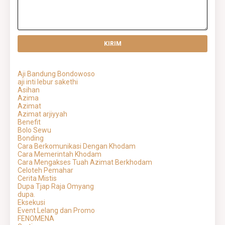
Aji Bandung Bondowoso
aji inti lebur sakethi
Asihan
Azima
Azimat
Azimat arjiyyah
Benefit
Bolo Sewu
Bonding
Cara Berkomunikasi Dengan Khodam
Cara Memerintah Khodam
Cara Mengakses Tuah Azimat Berkhodam
Celoteh Pemahar
Cerita Mistis
Dupa Tjap Raja Omyang
dupa.
Eksekusi
Event Lelang dan Promo
FENOMENA