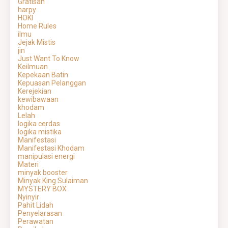
Gratisan
harpy
HOKI
Home Rules
ilmu
Jejak Mistis
jin
Just Want To Know
Keilmuan
Kepekaan Batin
Kepuasan Pelanggan
Kerejekian
kewibawaan
khodam
Lelah
logika cerdas
logika mistika
Manifestasi
Manifestasi Khodam
manipulasi energi
Materi
minyak booster
Minyak King Sulaiman
MYSTERY BOX
Nyinyir
Pahit Lidah
Penyelarasan
Perawatan