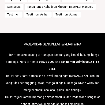
Spiritpedia
Tanda-tanda Kehadiran Khodam Di Sekitar Manusia
Testimoni
Testimoni Asihan
Testimoni Azimat
PADEPOKAN SENGKELAT & MBAH WIRA
Tidak membuka cabang di manapun. Kontak yang bisa di hubungi hanya
satu saja, Yaitu di nomor
08533 0000 442 dan nomor Admin 0822 1155
0251.
Hal ini perlu kami sampaikan di awal, mengingat BANYAK SEKALI oknum
yang tidak bertanggung jawab, mengaku-ngaku sebagai DICKY WIRA dan
menjual produk abal-abal, palsu, dan tipu-tipu.
Hal ini terjadi karena memang azimat produksi dari Padepokan Sengkelat
sangat istimewa sehingga seringkali dipalsukan.