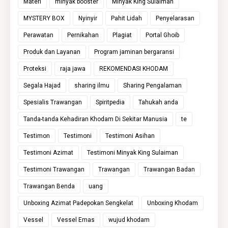
Materi
minyak booster
Minyak King Sulaiman
MYSTERY BOX
Nyinyir
Pahit Lidah
Penyelarasan
Perawatan
Pernikahan
Plagiat
Portal Ghoib
Produk dan Layanan
Program jaminan bergaransi
Proteksi
raja jawa
REKOMENDASI KHODAM
Segala Hajad
sharing ilmu
Sharing Pengalaman
Spesialis Trawangan
Spiritpedia
Tahukah anda
Tanda-tanda Kehadiran Khodam Di Sekitar Manusia
te
Testimon
Testimoni
Testimoni Asihan
Testimoni Azimat
Testimoni Minyak King Sulaiman
Testimoni Trawangan
Trawangan
Trawangan Badan
Trawangan Benda
uang
Unboxing Azimat Padepokan Sengkelat
Unboxing Khodam
Vessel
Vessel Emas
wujud khodam