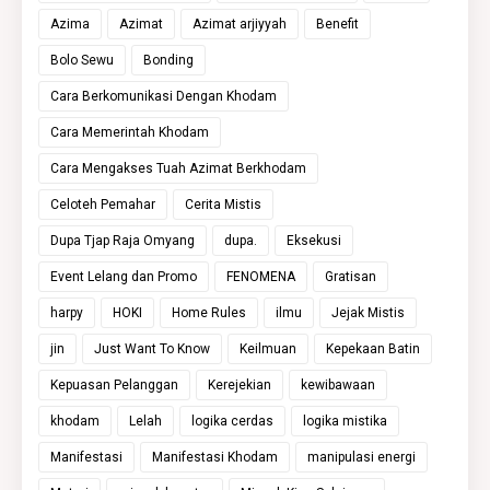
Azima
Azimat
Azimat arjiyyah
Benefit
Bolo Sewu
Bonding
Cara Berkomunikasi Dengan Khodam
Cara Memerintah Khodam
Cara Mengakses Tuah Azimat Berkhodam
Celoteh Pemahar
Cerita Mistis
Dupa Tjap Raja Omyang
dupa.
Eksekusi
Event Lelang dan Promo
FENOMENA
Gratisan
harpy
HOKI
Home Rules
ilmu
Jejak Mistis
jin
Just Want To Know
Keilmuan
Kepekaan Batin
Kepuasan Pelanggan
Kerejekian
kewibawaan
khodam
Lelah
logika cerdas
logika mistika
Manifestasi
Manifestasi Khodam
manipulasi energi