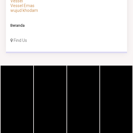
Vessel
Vessel Emas
wujud khodam
Beranda
Find Us