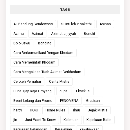
TAGS
Aji Bandung Bondowoso
aji inti lebur sakethi
Asihan
Azima
Azimat
Azimat arjiyyah
Benefit
Bolo Sewu
Bonding
Cara Berkomunikasi Dengan Khodam
Cara Memerintah Khodam
Cara Mengakses Tuah Azimat Berkhodam
Celoteh Pemahar
Cerita Mistis
Dupa Tjap Raja Omyang
dupa.
Eksekusi
Event Lelang dan Promo
FENOMENA
Gratisan
harpy
HOKI
Home Rules
ilmu
Jejak Mistis
jin
Just Want To Know
Keilmuan
Kepekaan Batin
Kepuasan Pelanggan
Kerejekian
kewibawaan