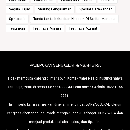
Segala Hajad
Sharing Pengalaman
Spesialis Trawangan
Spiritpedia
Tanda-tanda Kehadiran Khodam Di Sekitar Manusia
Testimoni
Testimoni Asihan
Testimoni Azimat
PADEPOKAN SENGKELAT & MBAH WIRA
Tidak membuka cabang di manapun. Kontak yang bisa di hubungi hanya
satu saja, Yaitu di nomor
08533 0000 442 dan nomor Admin 0822 1155
0251.
Hal ini perlu kami sampaikan di awal, mengingat BANYAK SEKALI oknum
yang tidak bertanggung jawab, mengaku-ngaku sebagai DICKY WIRA dan
menjual produk abal-abal, palsu, dan tipu-tipu.