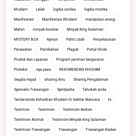
khodam
Lelah
logika cerdas
logika mistika
Manifestasi
Manifestasi Khodam
manipulasi energi
Materi
minyak booster
Minyak King Sulaiman
MYSTERY BOX
Nyinyir
Pahit Lidah
Penyelarasan
Perawatan
Pernikahan
Plagiat
Portal Ghoib
Produk dan Layanan
Program jaminan bergaransi
Proteksi
raja jawa
REKOMENDASI KHODAM
Segala Hajad
sharing ilmu
Sharing Pengalaman
Spesialis Trawangan
Spiritpedia
Tahukah anda
Tanda-tanda Kehadiran Khodam Di Sekitar Manusia
te
Testimon
Testimoni
Testimoni Asihan
Testimoni Azimat
Testimoni Minyak King Sulaiman
Testimoni Trawangan
Trawangan
Trawangan Badan