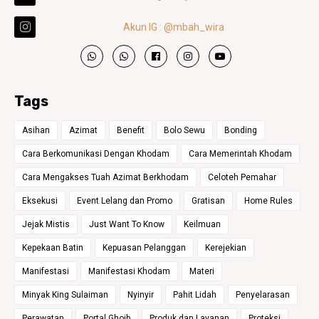
Akun IG : @mbah_wira
Tags
Asihan
Azimat
Benefit
Bolo Sewu
Bonding
Cara Berkomunikasi Dengan Khodam
Cara Memerintah Khodam
Cara Mengakses Tuah Azimat Berkhodam
Celoteh Pemahar
Eksekusi
Event Lelang dan Promo
Gratisan
Home Rules
Jejak Mistis
Just Want To Know
Keilmuan
Kepekaan Batin
Kepuasan Pelanggan
Kerejekian
Manifestasi
Manifestasi Khodam
Materi
Minyak King Sulaiman
Nyinyir
Pahit Lidah
Penyelarasan
Perawatan
Portal Ghoib
Produk dan Layanan
Proteksi