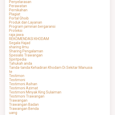
Penyelarasan
Perawatan
Pernikahan
Plagiat
Portal Ghoib
Produk dan Layanan
Program jaminan bergaransi
Proteksi
raja jawa
REKOMENDASI KHODAM
Segala Hajad
sharing ilmu
Sharing Pengalaman
Spesialis Trawangan
Spiritpedia
Tahukah anda
Tanda-tanda Kehadiran Khodam Di Sekitar Manusia
te
Testimon
Testimoni
Testimoni Asihan
Testimoni Azimat
Testimoni Minyak King Sulaiman
Testimoni Trawangan
Trawangan
Trawangan Badan
Trawangan Benda
uang