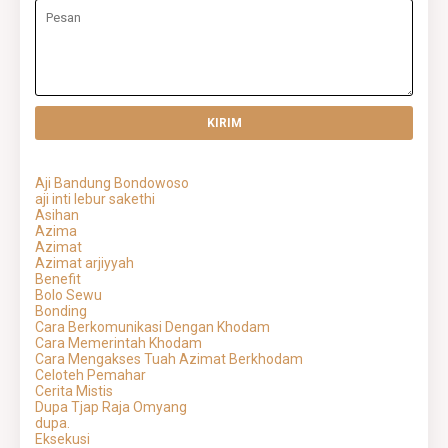
Aji Bandung Bondowoso
aji inti lebur sakethi
Asihan
Azima
Azimat
Azimat arjiyyah
Benefit
Bolo Sewu
Bonding
Cara Berkomunikasi Dengan Khodam
Cara Memerintah Khodam
Cara Mengakses Tuah Azimat Berkhodam
Celoteh Pemahar
Cerita Mistis
Dupa Tjap Raja Omyang
dupa.
Eksekusi