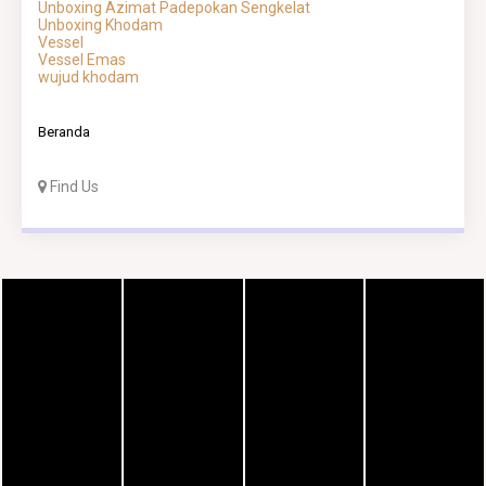
Unboxing Azimat Padepokan Sengkelat
Unboxing Khodam
Vessel
Vessel Emas
wujud khodam
Beranda
Find Us