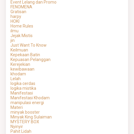
Event Lelang dan Promo
FENOMENA
Gratisan
harpy
HOKI
Home Rules
ilmu
Jejak Mistis
jin
Just Want To Know
Keilmuan
Kepekaan Batin
Kepuasan Pelanggan
Kerejekian
kewibawaan
khodam
Lelah
logika cerdas
logika mistika
Manifestasi
Manifestasi Khodam
manipulasi energi
Materi
minyak booster
Minyak King Sulaiman
MYSTERY BOX
Nyinyir
Pahit Lidah