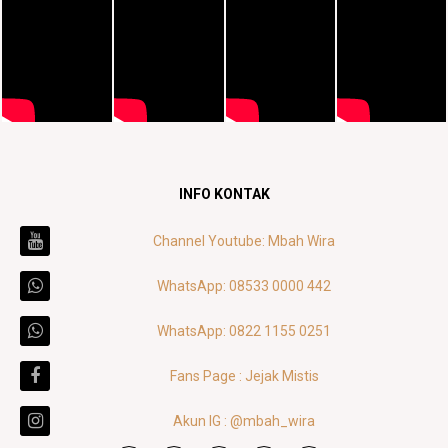
INFO KONTAK
Channel Youtube: Mbah Wira
WhatsApp: 08533 0000 442
WhatsApp: 0822 1155 0251
Fans Page : Jejak Mistis
Akun IG : @mbah_wira