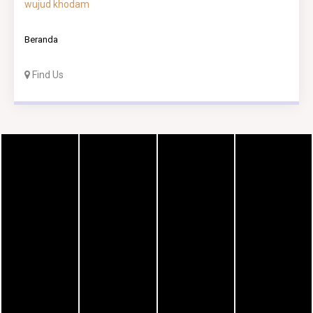
wujud khodam
Beranda
Find Us