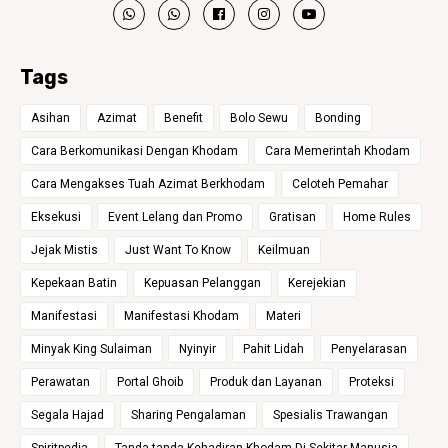
Tags
Asihan
Azimat
Benefit
Bolo Sewu
Bonding
Cara Berkomunikasi Dengan Khodam
Cara Memerintah Khodam
Cara Mengakses Tuah Azimat Berkhodam
Celoteh Pemahar
Eksekusi
Event Lelang dan Promo
Gratisan
Home Rules
Jejak Mistis
Just Want To Know
Keilmuan
Kepekaan Batin
Kepuasan Pelanggan
Kerejekian
Manifestasi
Manifestasi Khodam
Materi
Minyak King Sulaiman
Nyinyir
Pahit Lidah
Penyelarasan
Perawatan
Portal Ghoib
Produk dan Layanan
Proteksi
Segala Hajad
Sharing Pengalaman
Spesialis Trawangan