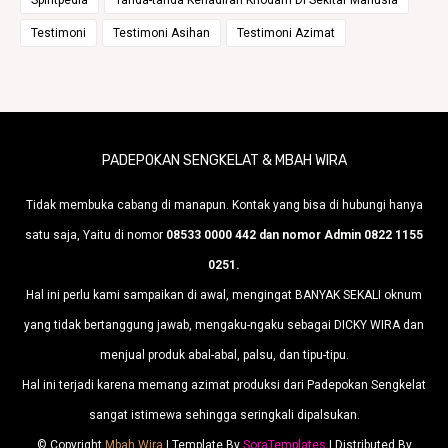
Spiritpedia
Tanda-tanda Kehadiran Khodam Di Sekitar Manusia
Testimoni
Testimoni Asihan
Testimoni Azimat
PADEPOKAN SENGKELAT & MBAH WIRA
Tidak membuka cabang di manapun. Kontak yang bisa di hubungi hanya
satu saja, Yaitu di nomor
08533 0000 442 dan nomor Admin 0822 1155
0251.
Hal ini perlu kami sampaikan di awal, mengingat BANYAK SEKALI oknum
yang tidak bertanggung jawab, mengaku-ngaku sebagai DICKY WIRA dan
menjual produk abal-abal, palsu, dan tipu-tipu.
Hal ini terjadi karena memang azimat produksi dari Padepokan Sengkelat
sangat istimewa sehingga seringkali dipalsukan.
© Copyright
Mbah Wira
| Template By
SoraTemplates
| Distributed By