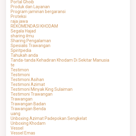
Portal Ghoib
Produk dan Layanan
Program jaminan bergaransi
Proteksi
raja jawa
REKOMENDASI KHODAM
Segala Hajad
sharing ilmu
Sharing Pengalaman
Spesialis Trawangan
Spiritpedia
Tahukah anda
Tanda-tanda Kehadiran Khodam Di Sekitar Manusia
te
Testimon
Testimoni
Testimoni Asihan
Testimoni Azimat
Testimoni Minyak King Sulaiman
Testimoni Trawangan
Trawangan
Trawangan Badan
Trawangan Benda
uang
Unboxing Azimat Padepokan Sengkelat
Unboxing Khodam
Vessel
Vessel Emas