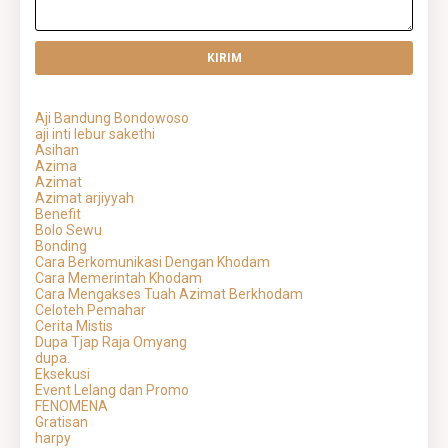
Aji Bandung Bondowoso
aji inti lebur sakethi
Asihan
Azima
Azimat
Azimat arjiyyah
Benefit
Bolo Sewu
Bonding
Cara Berkomunikasi Dengan Khodam
Cara Memerintah Khodam
Cara Mengakses Tuah Azimat Berkhodam
Celoteh Pemahar
Cerita Mistis
Dupa Tjap Raja Omyang
dupa.
Eksekusi
Event Lelang dan Promo
FENOMENA
Gratisan
harpy