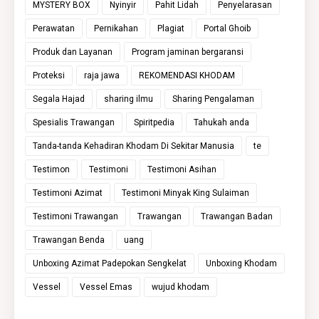
MYSTERY BOX
Nyinyir
Pahit Lidah
Penyelarasan
Perawatan
Pernikahan
Plagiat
Portal Ghoib
Produk dan Layanan
Program jaminan bergaransi
Proteksi
raja jawa
REKOMENDASI KHODAM
Segala Hajad
sharing ilmu
Sharing Pengalaman
Spesialis Trawangan
Spiritpedia
Tahukah anda
Tanda-tanda Kehadiran Khodam Di Sekitar Manusia
te
Testimon
Testimoni
Testimoni Asihan
Testimoni Azimat
Testimoni Minyak King Sulaiman
Testimoni Trawangan
Trawangan
Trawangan Badan
Trawangan Benda
uang
Unboxing Azimat Padepokan Sengkelat
Unboxing Khodam
Vessel
Vessel Emas
wujud khodam