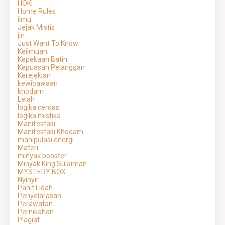
HOKI
Home Rules
ilmu
Jejak Mistis
jin
Just Want To Know
Keilmuan
Kepekaan Batin
Kepuasan Pelanggan
Kerejekian
kewibawaan
khodam
Lelah
logika cerdas
logika mistika
Manifestasi
Manifestasi Khodam
manipulasi energi
Materi
minyak booster
Minyak King Sulaiman
MYSTERY BOX
Nyinyir
Pahit Lidah
Penyelarasan
Perawatan
Pernikahan
Plagiat