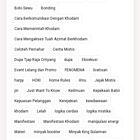
Bolo Sewu
Bonding
Cara Berkomunikasi Dengan Khodam
Cara Memerintah Khodam
Cara Mengakses Tuah Azimat Berkhodam
Celoteh Pemahar
Cerita Mistis
Dupa Tjap Raja Omyang
dupa.
Eksekusi
Event Lelang dan Promo
FENOMENA
Gratisan
harpy
HOKI
Home Rules
ilmu
Jejak Mistis
jin
Just Want To Know
Keilmuan
Kepekaan Batin
Kepuasan Pelanggan
Kerejekian
kewibawaan
khodam
Lelah
logika cerdas
logika mistika
Manifestasi
Manifestasi Khodam
manipulasi energi
Materi
minyak booster
Minyak King Sulaiman