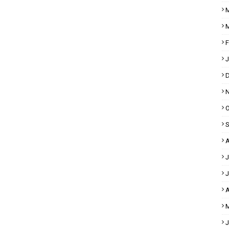
M
M
F
J
D
N
O
S
A
J
J
A
M
J