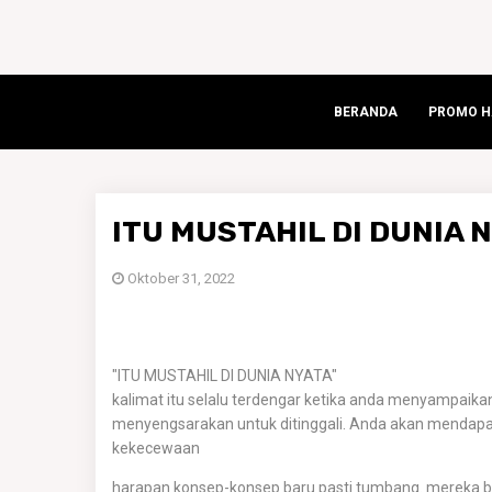
BERANDA
PROMO HA
ITU MUSTAHIL DI DUNIA 
Oktober 31, 2022
"ITU MUSTAHIL DI DUNIA NYATA"
kalimat itu selalu terdengar ketika anda menyampaikan
menyengsarakan untuk ditinggali. Anda akan mendapa
kekecewaan
harapan konsep-konsep baru pasti tumbang. mereka