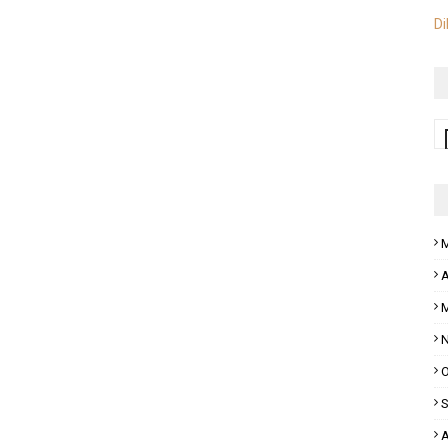
Di
M
A
M
N
O
S
A