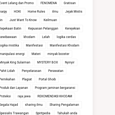
Event Lelang dan Promo
FENOMENA
Gratisan
harpy
HOKI
Home Rules
ilmu
Jejak Mistis
jin
Just Want To Know
Keilmuan
Kepekaan Batin
Kepuasan Pelanggan
Kerejekian
kewibawaan
khodam
Lelah
logika cerdas
logika mistika
Manifestasi
Manifestasi Khodam
manipulasi energi
Materi
minyak booster
Minyak King Sulaiman
MYSTERY BOX
Nyinyir
Pahit Lidah
Penyelarasan
Perawatan
Pernikahan
Plagiat
Portal Ghoib
Produk dan Layanan
Program jaminan bergaransi
Proteksi
raja jawa
REKOMENDASI KHODAM
Segala Hajad
sharing ilmu
Sharing Pengalaman
Spesialis Trawangan
Spiritpedia
Tahukah anda