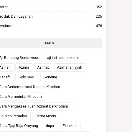
ateri
352
roduk Dan Layanan
226
estimoni
476
TAGS
Aji Bandung Bondowoso
aji inti lebur sakethi
Asihan
Azima
Azimat
Azimat arjiyyah
Benefit
Bolo Sewu
Bonding
Cara Berkomunikasi Dengan Khodam
Cara Memerintah Khodam
Cara Mengakses Tuah Azimat Berkhodam
Celoteh Pemahar
Cerita Mistis
Dupa Tjap Raja Omyang
dupa.
Eksekusi