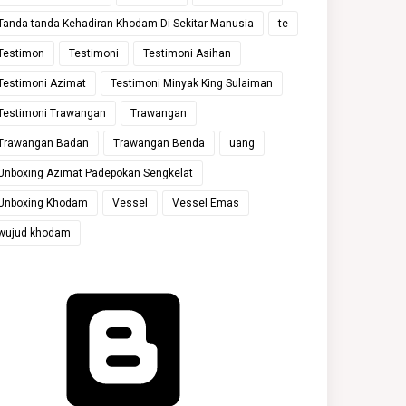
Tanda-tanda Kehadiran Khodam Di Sekitar Manusia
te
Testimon
Testimoni
Testimoni Asihan
Testimoni Azimat
Testimoni Minyak King Sulaiman
Testimoni Trawangan
Trawangan
Trawangan Badan
Trawangan Benda
uang
Unboxing Azimat Padepokan Sengkelat
Unboxing Khodam
Vessel
Vessel Emas
wujud khodam