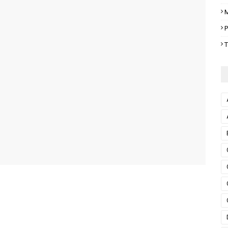
M
P
T