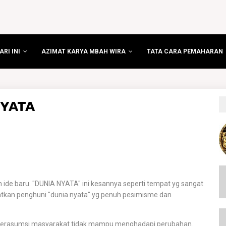
RI INI
AZIMAT KARYA MBAH WIRA
TATA CARA PEMAHARAN
NYATA
 ide baru. "DUNIA NYATA" ini kesannya seperti tempat yg sangat
tkan penghuni "dunia nyata" yg penuh pesimisme dan
 berasumsi masyarakat tidak mampu menghadapi perubahan.