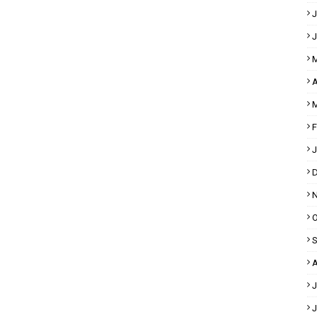
J
J
M
A
M
F
J
D
N
O
S
A
J
J