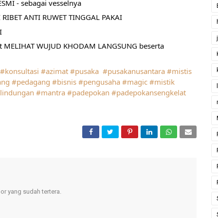
MI - sebagai vesselnya
 RIBET ANTI RUWET TINGGAL PAKAI
I
pat MELIHAT WUJUD KHODAM LANGSUNG beserta 
#konsultasi
#azimat
#pusaka
#pusakanusantara
#mistis
ang
#pedagang
#bisnis
#pengusaha
#magic
#mistik
lindungan
#mantra
#padepokan
#padepokansengkelat
r yang sudah tertera.