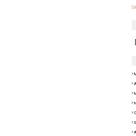
Di
M
A
M
N
O
S
A