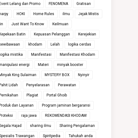
Event Lelang dan Promo
FENOMENA
Gratisan
harpy
HOKI
Home Rules
ilmu
Jejak Mistis
jin
Just Want To Know
Keilmuan
Kepekaan Batin
Kepuasan Pelanggan
Kerejekian
kewibawaan
khodam
Lelah
logika cerdas
logika mistika
Manifestasi
Manifestasi Khodam
manipulasi energi
Materi
minyak booster
Minyak King Sulaiman
MYSTERY BOX
Nyinyir
Pahit Lidah
Penyelarasan
Perawatan
Pernikahan
Plagiat
Portal Ghoib
Produk dan Layanan
Program jaminan bergaransi
Proteksi
raja jawa
REKOMENDASI KHODAM
Segala Hajad
sharing ilmu
Sharing Pengalaman
Spesialis Trawangan
Spiritpedia
Tahukah anda