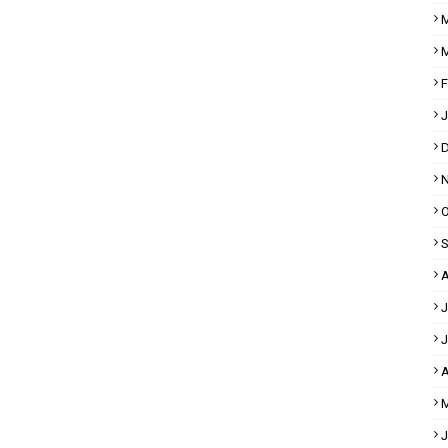
M
M
F
J
D
N
O
S
A
J
J
A
M
J