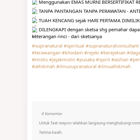
 Menggunakan EMAS MURNI BERSERTIFIKAT RES
 TANPA PANTANGAN TANPA PERAWATAN - ANTI
 TUAH KENCANG sejak HARI PERTAMA DIMILIK
 DILENGKAPI dengan sketsa shg pemahar da
keterangan rinci - dari sketsanya
#supranatural
#spiritual
#supranaturalconsultant
#terawangan
#khodam
#rejeki
#kerejekian
#dag
#mistis
#jejakmistis
#pusaka
#spirit
#asihan
#per
#alhikmah
#ilmusupranatural
#ilmualhikmah
0 Komentar
Untuk fast respon silahkan langsung menghubungi nomo
Terima kasih.