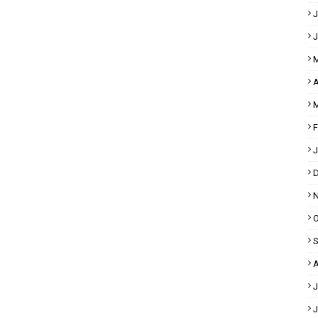
J
J
M
A
M
F
J
D
N
O
S
A
J
J