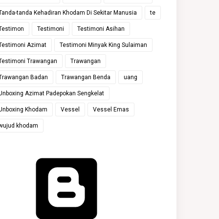
Tanda-tanda Kehadiran Khodam Di Sekitar Manusia
te
Testimon
Testimoni
Testimoni Asihan
Testimoni Azimat
Testimoni Minyak King Sulaiman
Testimoni Trawangan
Trawangan
Trawangan Badan
Trawangan Benda
uang
Unboxing Azimat Padepokan Sengkelat
Unboxing Khodam
Vessel
Vessel Emas
wujud khodam