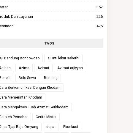
ateri
352
roduk Dan Layanan
226
estimoni
476
TAGS
Aji Bandung Bondowoso
aji inti lebur sakethi
Asihan
Azima
Azimat
Azimat arjiyyah
Benefit
Bolo Sewu
Bonding
Cara Berkomunikasi Dengan Khodam
Cara Memerintah Khodam
Cara Mengakses Tuah Azimat Berkhodam
Celoteh Pemahar
Cerita Mistis
Dupa Tjap Raja Omyang
dupa.
Eksekusi