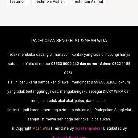
Testimoni
Testimoni Asihan
Testimoni Azimat
PADEPOKAN SENGKELAT & MBAH WIRA
Tidak membuka cabang di manapun. Kontak yang bisa di hubungi hanya
satu saja, Yaitu di nomor
08533 0000 442 dan nomor Admin 0822 1155
0251.
Hal ini perlu kami sampaikan di awal, mengingat BANYAK SEKALI oknum
yang tidak bertanggung jawab, mengaku-ngaku sebagai DICKY WIRA dan
menjual produk abal-abal, palsu, dan tipu-tipu.
Hal ini terjadi karena memang azimat produksi dari Padepokan Sengkelat
sangat istimewa sehingga seringkali dipalsukan.
© Copyright
Mbah Wira
| Template By
SoraTemplates
| Distributed By
Gooyaabi Templates