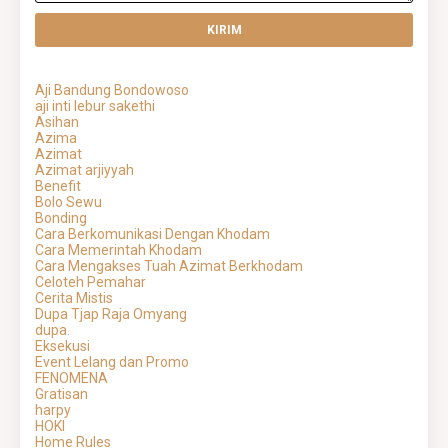
Aji Bandung Bondowoso
aji inti lebur sakethi
Asihan
Azima
Azimat
Azimat arjiyyah
Benefit
Bolo Sewu
Bonding
Cara Berkomunikasi Dengan Khodam
Cara Memerintah Khodam
Cara Mengakses Tuah Azimat Berkhodam
Celoteh Pemahar
Cerita Mistis
Dupa Tjap Raja Omyang
dupa.
Eksekusi
Event Lelang dan Promo
FENOMENA
Gratisan
harpy
HOKI
Home Rules