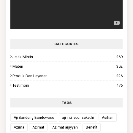
CATEGORIES
Jejak Mistis
269
Materi
352
Produk Dan Layanan
226
Testimoni
476
TAGS
Aji Bandung Bondowoso
aji inti lebur sakethi
Asihan
Azima
Azimat
Azimat arjiyyah
Benefit