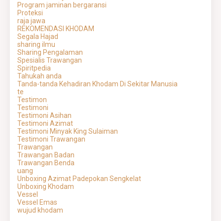
Program jaminan bergaransi
Proteksi
raja jawa
REKOMENDASI KHODAM
Segala Hajad
sharing ilmu
Sharing Pengalaman
Spesialis Trawangan
Spiritpedia
Tahukah anda
Tanda-tanda Kehadiran Khodam Di Sekitar Manusia
te
Testimon
Testimoni
Testimoni Asihan
Testimoni Azimat
Testimoni Minyak King Sulaiman
Testimoni Trawangan
Trawangan
Trawangan Badan
Trawangan Benda
uang
Unboxing Azimat Padepokan Sengkelat
Unboxing Khodam
Vessel
Vessel Emas
wujud khodam