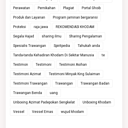
Perawatan
Pernikahan
Plagiat
Portal Ghoib
Produk dan Layanan
Program jaminan bergaransi
Proteksi
raja jawa
REKOMENDASI KHODAM
Segala Hajad
sharing ilmu
Sharing Pengalaman
Spesialis Trawangan
Spiritpedia
Tahukah anda
Tanda-tanda Kehadiran Khodam Di Sekitar Manusia
te
Testimon
Testimoni
Testimoni Asihan
Testimoni Azimat
Testimoni Minyak King Sulaiman
Testimoni Trawangan
Trawangan
Trawangan Badan
Trawangan Benda
uang
Unboxing Azimat Padepokan Sengkelat
Unboxing Khodam
Vessel
Vessel Emas
wujud khodam