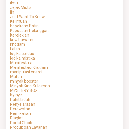
ilmu
Jejak Mistis
jin
Just Want To Know
Keilmuan
Kepekaan Batin
Kepuasan Pelanggan
Kerejekian
kewibawaan
khodam
Lelah
logika cerdas
logika mistika
Manifestasi
Manifestasi Khodam
manipulasi energi
Materi
minyak booster
Minyak King Sulaiman
MYSTERY BOX
Nyinyir
Pahit Lidah
Penyelarasan
Perawatan
Pernikahan
Plagiat
Portal Ghoib
Produk dan Layanan