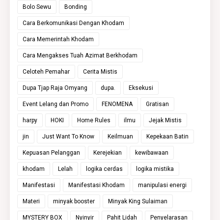
Bolo Sewu
Bonding
Cara Berkomunikasi Dengan Khodam
Cara Memerintah Khodam
Cara Mengakses Tuah Azimat Berkhodam
Celoteh Pemahar
Cerita Mistis
Dupa Tjap Raja Omyang
dupa.
Eksekusi
Event Lelang dan Promo
FENOMENA
Gratisan
harpy
HOKI
Home Rules
ilmu
Jejak Mistis
jin
Just Want To Know
Keilmuan
Kepekaan Batin
Kepuasan Pelanggan
Kerejekian
kewibawaan
khodam
Lelah
logika cerdas
logika mistika
Manifestasi
Manifestasi Khodam
manipulasi energi
Materi
minyak booster
Minyak King Sulaiman
MYSTERY BOX
Nyinyir
Pahit Lidah
Penyelarasan