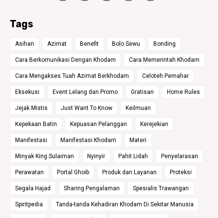
Tags
Asihan
Azimat
Benefit
Bolo Sewu
Bonding
Cara Berkomunikasi Dengan Khodam
Cara Memerintah Khodam
Cara Mengakses Tuah Azimat Berkhodam
Celoteh Pemahar
Eksekusi
Event Lelang dan Promo
Gratisan
Home Rules
Jejak Mistis
Just Want To Know
Keilmuan
Kepekaan Batin
Kepuasan Pelanggan
Kerejekian
Manifestasi
Manifestasi Khodam
Materi
Minyak King Sulaiman
Nyinyir
Pahit Lidah
Penyelarasan
Perawatan
Portal Ghoib
Produk dan Layanan
Proteksi
Segala Hajad
Sharing Pengalaman
Spesialis Trawangan
Spiritpedia
Tanda-tanda Kehadiran Khodam Di Sekitar Manusia