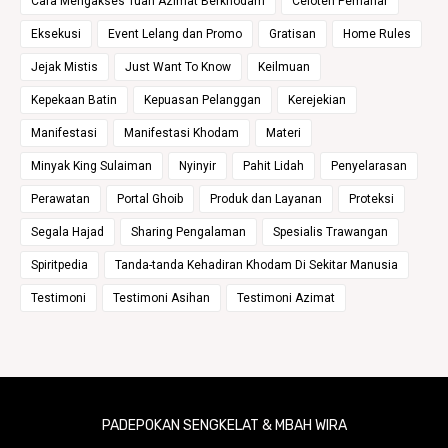
Cara Mengakses Tuah Azimat Berkhodam
Celoteh Pemahar
Eksekusi
Event Lelang dan Promo
Gratisan
Home Rules
Jejak Mistis
Just Want To Know
Keilmuan
Kepekaan Batin
Kepuasan Pelanggan
Kerejekian
Manifestasi
Manifestasi Khodam
Materi
Minyak King Sulaiman
Nyinyir
Pahit Lidah
Penyelarasan
Perawatan
Portal Ghoib
Produk dan Layanan
Proteksi
Segala Hajad
Sharing Pengalaman
Spesialis Trawangan
Spiritpedia
Tanda-tanda Kehadiran Khodam Di Sekitar Manusia
Testimoni
Testimoni Asihan
Testimoni Azimat
PADEPOKAN SENGKELAT & MBAH WIRA