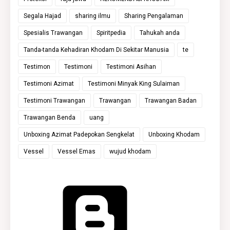
Segala Hajad
sharing ilmu
Sharing Pengalaman
Spesialis Trawangan
Spiritpedia
Tahukah anda
Tanda-tanda Kehadiran Khodam Di Sekitar Manusia
te
Testimon
Testimoni
Testimoni Asihan
Testimoni Azimat
Testimoni Minyak King Sulaiman
Testimoni Trawangan
Trawangan
Trawangan Badan
Trawangan Benda
uang
Unboxing Azimat Padepokan Sengkelat
Unboxing Khodam
Vessel
Vessel Emas
wujud khodam