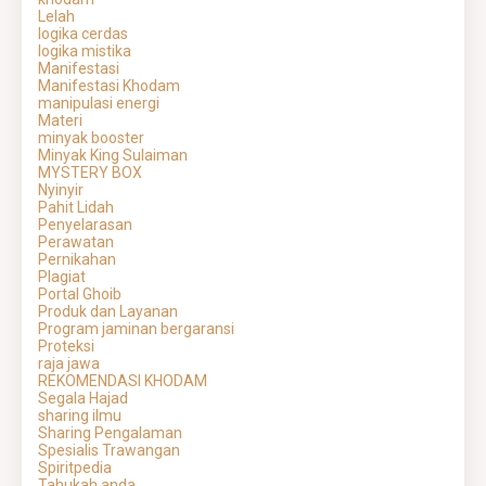
Lelah
logika cerdas
logika mistika
Manifestasi
Manifestasi Khodam
manipulasi energi
Materi
minyak booster
Minyak King Sulaiman
MYSTERY BOX
Nyinyir
Pahit Lidah
Penyelarasan
Perawatan
Pernikahan
Plagiat
Portal Ghoib
Produk dan Layanan
Program jaminan bergaransi
Proteksi
raja jawa
REKOMENDASI KHODAM
Segala Hajad
sharing ilmu
Sharing Pengalaman
Spesialis Trawangan
Spiritpedia
Tahukah anda