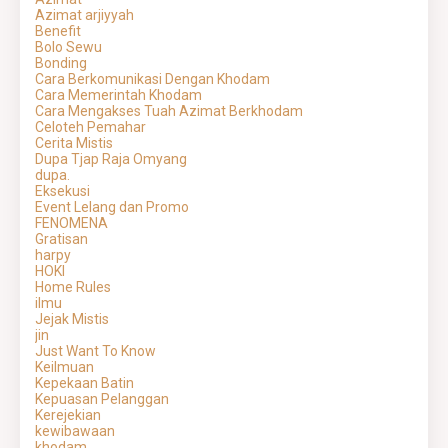
Azimat arjiyyah
Benefit
Bolo Sewu
Bonding
Cara Berkomunikasi Dengan Khodam
Cara Memerintah Khodam
Cara Mengakses Tuah Azimat Berkhodam
Celoteh Pemahar
Cerita Mistis
Dupa Tjap Raja Omyang
dupa.
Eksekusi
Event Lelang dan Promo
FENOMENA
Gratisan
harpy
HOKI
Home Rules
ilmu
Jejak Mistis
jin
Just Want To Know
Keilmuan
Kepekaan Batin
Kepuasan Pelanggan
Kerejekian
kewibawaan
khodam