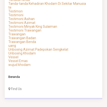
Tanda-tanda Kehadiran Khodam Di Sekitar Manusia
te
Testimon
Testimoni
Testimoni Asihan
Testimoni Azimat
Testimoni Minyak King Sulaiman
Testimoni Trawangan
Trawangan
Trawangan Badan
Trawangan Benda
uang
Unboxing Azimat Padepokan Sengkelat
Unboxing Khodam
Vessel
Vessel Emas
wujud khodam
Beranda
Find Us