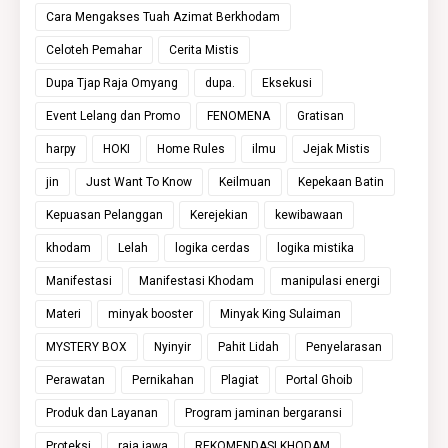
Cara Mengakses Tuah Azimat Berkhodam
Celoteh Pemahar
Cerita Mistis
Dupa Tjap Raja Omyang
dupa.
Eksekusi
Event Lelang dan Promo
FENOMENA
Gratisan
harpy
HOKI
Home Rules
ilmu
Jejak Mistis
jin
Just Want To Know
Keilmuan
Kepekaan Batin
Kepuasan Pelanggan
Kerejekian
kewibawaan
khodam
Lelah
logika cerdas
logika mistika
Manifestasi
Manifestasi Khodam
manipulasi energi
Materi
minyak booster
Minyak King Sulaiman
MYSTERY BOX
Nyinyir
Pahit Lidah
Penyelarasan
Perawatan
Pernikahan
Plagiat
Portal Ghoib
Produk dan Layanan
Program jaminan bergaransi
Proteksi
raja jawa
REKOMENDASI KHODAM