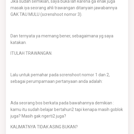
Jika sudah semikian, saya buka lah karena ga enak juga
masak iya seorang ahli trawangan ditanyain jawabannya
GAK TAU MULU (screnshoot nomor 3).
Dan ternyata ya memang bener, sebagaimana yg saya
katakan.
ITULAH TRAWANGAN.
Lalu untuk pemahar pada screnshoot nomor 1 dan 2,
sebagai perumpamaan pertanyaan anda adalah:
Ada seorang bos berkata pada bawahannya demikian :
kamu itu sudah belajar bertahun2 tapi kenapa masih goblok
juga? Masih gak ngerti2 juga?
KALIMATNYA TIDAK ASING BUKAN?