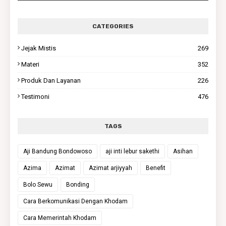
CATEGORIES
Jejak Mistis
269
Materi
352
Produk Dan Layanan
226
Testimoni
476
TAGS
Aji Bandung Bondowoso
aji inti lebur sakethi
Asihan
Azima
Azimat
Azimat arjiyyah
Benefit
Bolo Sewu
Bonding
Cara Berkomunikasi Dengan Khodam
Cara Memerintah Khodam