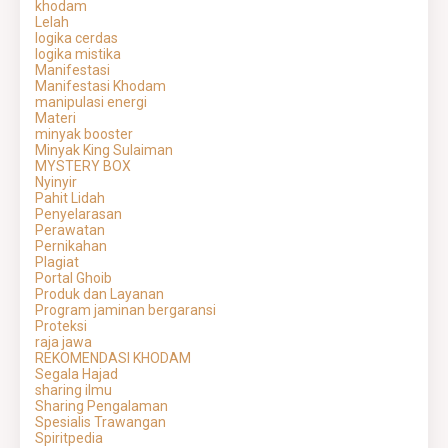
khodam
Lelah
logika cerdas
logika mistika
Manifestasi
Manifestasi Khodam
manipulasi energi
Materi
minyak booster
Minyak King Sulaiman
MYSTERY BOX
Nyinyir
Pahit Lidah
Penyelarasan
Perawatan
Pernikahan
Plagiat
Portal Ghoib
Produk dan Layanan
Program jaminan bergaransi
Proteksi
raja jawa
REKOMENDASI KHODAM
Segala Hajad
sharing ilmu
Sharing Pengalaman
Spesialis Trawangan
Spiritpedia