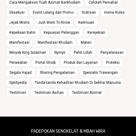
Cara Mengakses Tuah Azimat Berkhodam
Celoteh Pemahar
Eksekusi
Event Lelang dan Promo
Gratisan
Home Rules
Jejak Mistis
Just Want To Know
Keilmuan
Kepekaan Batin
Kepuasan Pelanggan
Kerejekian
Manifestasi
Manifestasi Khodam
Materi
Minyak King Sulaiman
Nyinyir
Pahit Lidah
Penyelarasan
Perawatan
Portal Ghoib
Produk dan Layanan
Proteksi
Segala Hajad
Sharing Pengalaman
Spesialis Trawangan
Spiritpedia
Tanda-tanda Kehadiran Khodam Di Sekitar Manusia
Testimoni
Testimoni Asihan
Testimoni Azimat
PADEPOKAN SENGKELAT & MBAH WIRA