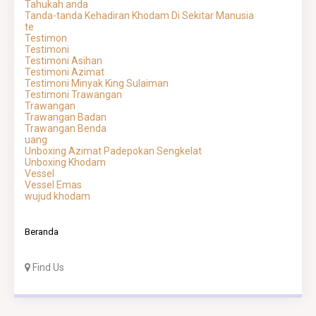
Tahukah anda
Tanda-tanda Kehadiran Khodam Di Sekitar Manusia
te
Testimon
Testimoni
Testimoni Asihan
Testimoni Azimat
Testimoni Minyak King Sulaiman
Testimoni Trawangan
Trawangan
Trawangan Badan
Trawangan Benda
uang
Unboxing Azimat Padepokan Sengkelat
Unboxing Khodam
Vessel
Vessel Emas
wujud khodam
Beranda
Find Us