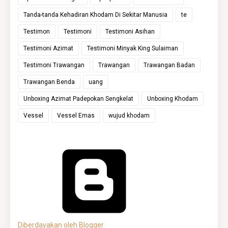
Tanda-tanda Kehadiran Khodam Di Sekitar Manusia
te
Testimon
Testimoni
Testimoni Asihan
Testimoni Azimat
Testimoni Minyak King Sulaiman
Testimoni Trawangan
Trawangan
Trawangan Badan
Trawangan Benda
uang
Unboxing Azimat Padepokan Sengkelat
Unboxing Khodam
Vessel
Vessel Emas
wujud khodam
Diberdayakan oleh Blogger