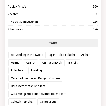
Jejak Mistis
269
Materi
352
Produk Dan Layanan
226
Testimoni
476
TAGS
Aji Bandung Bondowoso
aji inti lebur sakethi
Asihan
Azima
Azimat
Azimat arjiyyah
Benefit
Bolo Sewu
Bonding
Cara Berkomunikasi Dengan Khodam
Cara Memerintah Khodam
Cara Mengakses Tuah Azimat Berkhodam
Celoteh Pemahar
Cerita Mistis