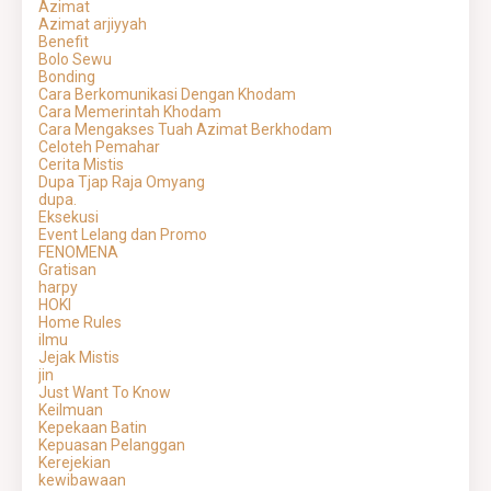
Azimat
Azimat arjiyyah
Benefit
Bolo Sewu
Bonding
Cara Berkomunikasi Dengan Khodam
Cara Memerintah Khodam
Cara Mengakses Tuah Azimat Berkhodam
Celoteh Pemahar
Cerita Mistis
Dupa Tjap Raja Omyang
dupa.
Eksekusi
Event Lelang dan Promo
FENOMENA
Gratisan
harpy
HOKI
Home Rules
ilmu
Jejak Mistis
jin
Just Want To Know
Keilmuan
Kepekaan Batin
Kepuasan Pelanggan
Kerejekian
kewibawaan