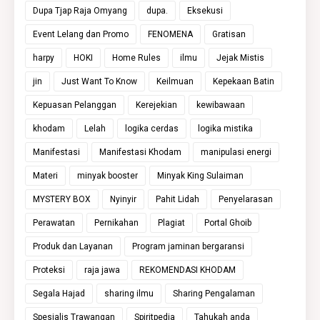
Dupa Tjap Raja Omyang
dupa.
Eksekusi
Event Lelang dan Promo
FENOMENA
Gratisan
harpy
HOKI
Home Rules
ilmu
Jejak Mistis
jin
Just Want To Know
Keilmuan
Kepekaan Batin
Kepuasan Pelanggan
Kerejekian
kewibawaan
khodam
Lelah
logika cerdas
logika mistika
Manifestasi
Manifestasi Khodam
manipulasi energi
Materi
minyak booster
Minyak King Sulaiman
MYSTERY BOX
Nyinyir
Pahit Lidah
Penyelarasan
Perawatan
Pernikahan
Plagiat
Portal Ghoib
Produk dan Layanan
Program jaminan bergaransi
Proteksi
raja jawa
REKOMENDASI KHODAM
Segala Hajad
sharing ilmu
Sharing Pengalaman
Spesialis Trawangan
Spiritpedia
Tahukah anda