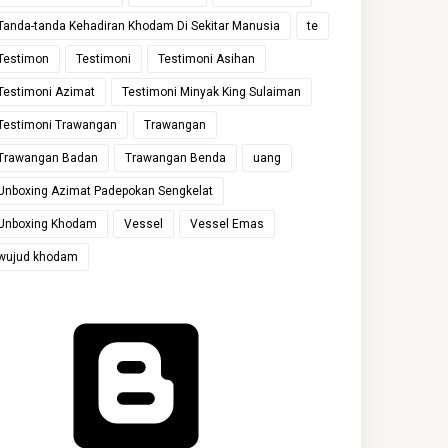
Tanda-tanda Kehadiran Khodam Di Sekitar Manusia
te
Testimon
Testimoni
Testimoni Asihan
Testimoni Azimat
Testimoni Minyak King Sulaiman
Testimoni Trawangan
Trawangan
Trawangan Badan
Trawangan Benda
uang
Unboxing Azimat Padepokan Sengkelat
Unboxing Khodam
Vessel
Vessel Emas
wujud khodam