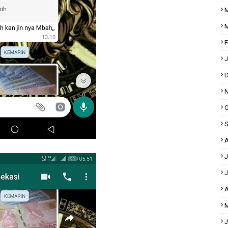
M
M
F
J
D
N
O
S
A
J
J
A
M
J