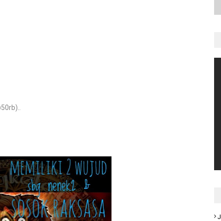
50rb)..
J