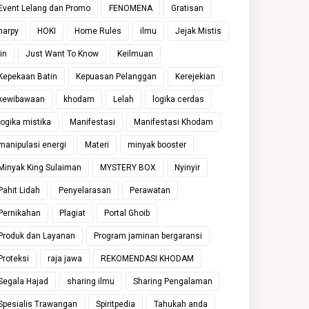
Event Lelang dan Promo
FENOMENA
Gratisan
harpy
HOKI
Home Rules
ilmu
Jejak Mistis
jin
Just Want To Know
Keilmuan
Kepekaan Batin
Kepuasan Pelanggan
Kerejekian
kewibawaan
khodam
Lelah
logika cerdas
logika mistika
Manifestasi
Manifestasi Khodam
manipulasi energi
Materi
minyak booster
Minyak King Sulaiman
MYSTERY BOX
Nyinyir
Pahit Lidah
Penyelarasan
Perawatan
Pernikahan
Plagiat
Portal Ghoib
Produk dan Layanan
Program jaminan bergaransi
Proteksi
raja jawa
REKOMENDASI KHODAM
Segala Hajad
sharing ilmu
Sharing Pengalaman
Spesialis Trawangan
Spiritpedia
Tahukah anda