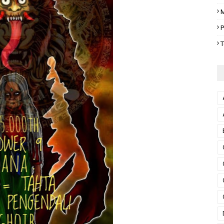
M
P
T