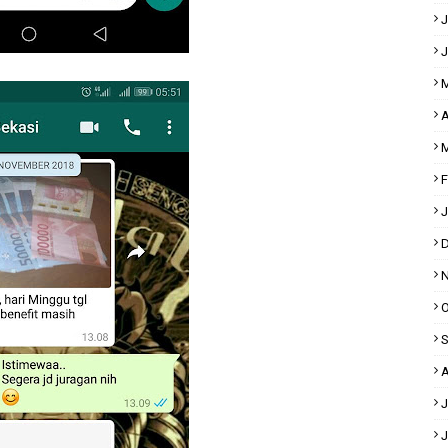
J
J
M
A
M
F
J
D
N
O
S
A
J
J