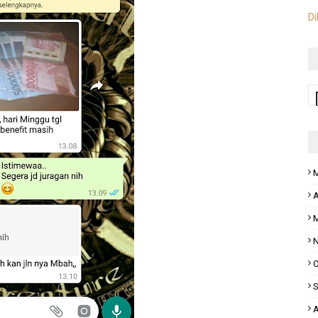
Di
M
A
M
N
O
S
A