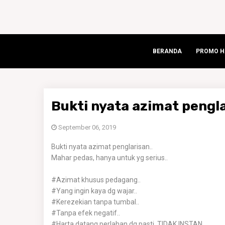
BERANDA
PROMO HA
Bukti nyata azimat pengl
September 06, 2019
Bukti nyata azimat penglarisan..
Mahar pedas, hanya untuk yg serius..
#Azimat khusus pedagang..
#Yang ingin kaya dg wajar..
#Kerezekian tanpa tumbal..
#Tanpa efek negatif..
#Harta datang perlahan dg pasti, TIDAK INSTAN..