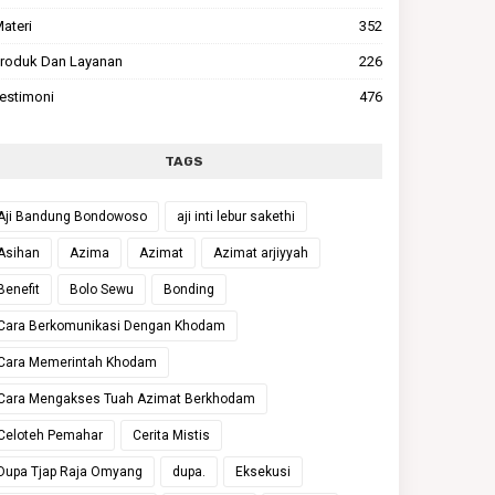
ateri
352
roduk Dan Layanan
226
estimoni
476
TAGS
Aji Bandung Bondowoso
aji inti lebur sakethi
Asihan
Azima
Azimat
Azimat arjiyyah
Benefit
Bolo Sewu
Bonding
Cara Berkomunikasi Dengan Khodam
Cara Memerintah Khodam
Cara Mengakses Tuah Azimat Berkhodam
Celoteh Pemahar
Cerita Mistis
Dupa Tjap Raja Omyang
dupa.
Eksekusi