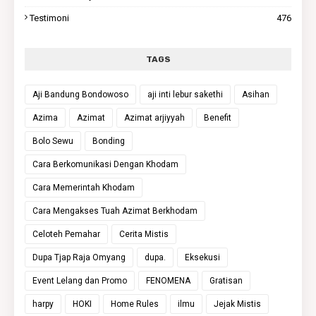
Testimoni
476
TAGS
Aji Bandung Bondowoso
aji inti lebur sakethi
Asihan
Azima
Azimat
Azimat arjiyyah
Benefit
Bolo Sewu
Bonding
Cara Berkomunikasi Dengan Khodam
Cara Memerintah Khodam
Cara Mengakses Tuah Azimat Berkhodam
Celoteh Pemahar
Cerita Mistis
Dupa Tjap Raja Omyang
dupa.
Eksekusi
Event Lelang dan Promo
FENOMENA
Gratisan
harpy
HOKI
Home Rules
ilmu
Jejak Mistis