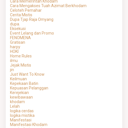
Cara Memerintah Khodam
Cara Mengakses Tuah Azimat Berkhodam
Celoteh Pemahar
Cerita Mistis
Dupa Tjap Raja Omyang
dupa.
Eksekusi
Event Lelang dan Promo
FENOMENA
Gratisan
harpy
HOKI
Home Rules
ilmu
Jejak Mistis
jin
Just Want To Know
Keilmuan
Kepekaan Batin
Kepuasan Pelanggan
Kerejekian
kewibawaan
khodam
Lelah
logika cerdas
logika mistika
Manifestasi
Manifestasi Khodam