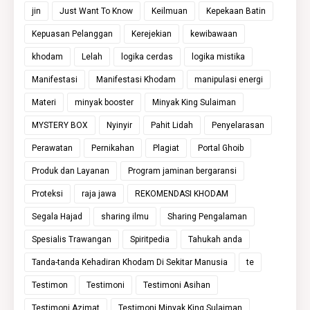
jin
Just Want To Know
Keilmuan
Kepekaan Batin
Kepuasan Pelanggan
Kerejekian
kewibawaan
khodam
Lelah
logika cerdas
logika mistika
Manifestasi
Manifestasi Khodam
manipulasi energi
Materi
minyak booster
Minyak King Sulaiman
MYSTERY BOX
Nyinyir
Pahit Lidah
Penyelarasan
Perawatan
Pernikahan
Plagiat
Portal Ghoib
Produk dan Layanan
Program jaminan bergaransi
Proteksi
raja jawa
REKOMENDASI KHODAM
Segala Hajad
sharing ilmu
Sharing Pengalaman
Spesialis Trawangan
Spiritpedia
Tahukah anda
Tanda-tanda Kehadiran Khodam Di Sekitar Manusia
te
Testimon
Testimoni
Testimoni Asihan
Testimoni Azimat
Testimoni Minyak King Sulaiman