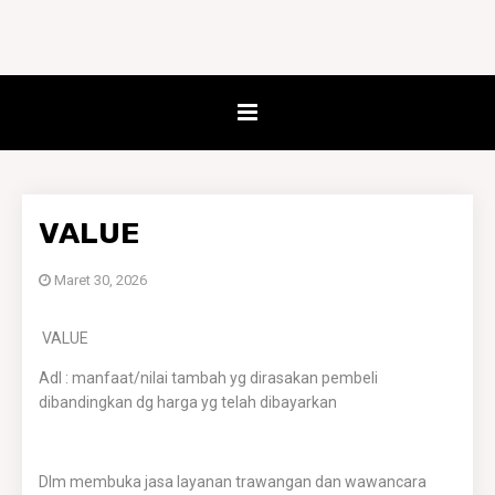
VALUE
Maret 30, 2026
VALUE
Adl : manfaat/nilai tambah yg dirasakan pembeli
dibandingkan dg harga yg telah dibayarkan
Dlm membuka jasa layanan trawangan dan wawancara