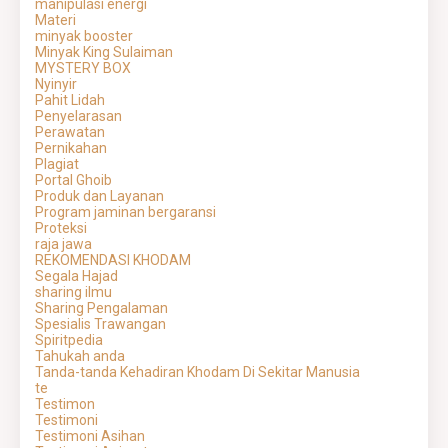
manipulasi energi
Materi
minyak booster
Minyak King Sulaiman
MYSTERY BOX
Nyinyir
Pahit Lidah
Penyelarasan
Perawatan
Pernikahan
Plagiat
Portal Ghoib
Produk dan Layanan
Program jaminan bergaransi
Proteksi
raja jawa
REKOMENDASI KHODAM
Segala Hajad
sharing ilmu
Sharing Pengalaman
Spesialis Trawangan
Spiritpedia
Tahukah anda
Tanda-tanda Kehadiran Khodam Di Sekitar Manusia
te
Testimon
Testimoni
Testimoni Asihan