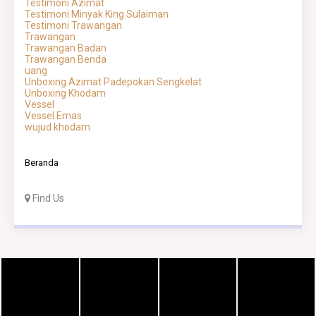
Testimoni Azimat
Testimoni Minyak King Sulaiman
Testimoni Trawangan
Trawangan
Trawangan Badan
Trawangan Benda
uang
Unboxing Azimat Padepokan Sengkelat
Unboxing Khodam
Vessel
Vessel Emas
wujud khodam
Beranda
Find Us