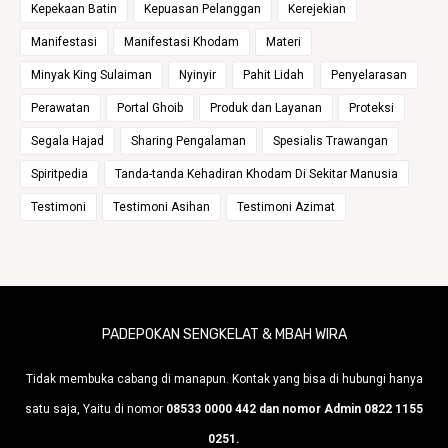
Kepekaan Batin
Kepuasan Pelanggan
Kerejekian
Manifestasi
Manifestasi Khodam
Materi
Minyak King Sulaiman
Nyinyir
Pahit Lidah
Penyelarasan
Perawatan
Portal Ghoib
Produk dan Layanan
Proteksi
Segala Hajad
Sharing Pengalaman
Spesialis Trawangan
Spiritpedia
Tanda-tanda Kehadiran Khodam Di Sekitar Manusia
Testimoni
Testimoni Asihan
Testimoni Azimat
PADEPOKAN SENGKELAT & MBAH WIRA
Tidak membuka cabang di manapun. Kontak yang bisa di hubungi hanya
satu saja, Yaitu di nomor
08533 0000 442 dan nomor Admin 0822 1155
0251.