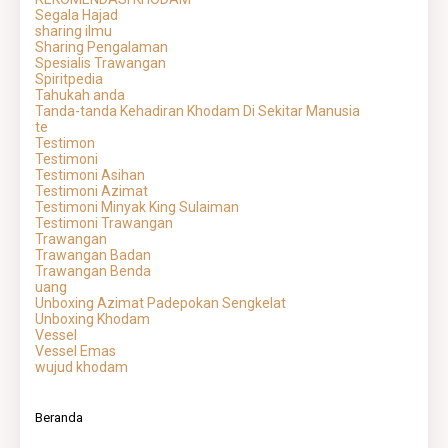
Segala Hajad
sharing ilmu
Sharing Pengalaman
Spesialis Trawangan
Spiritpedia
Tahukah anda
Tanda-tanda Kehadiran Khodam Di Sekitar Manusia
te
Testimon
Testimoni
Testimoni Asihan
Testimoni Azimat
Testimoni Minyak King Sulaiman
Testimoni Trawangan
Trawangan
Trawangan Badan
Trawangan Benda
uang
Unboxing Azimat Padepokan Sengkelat
Unboxing Khodam
Vessel
Vessel Emas
wujud khodam
Beranda