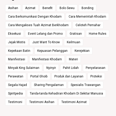
Asihan
Azimat
Benefit
Bolo Sewu
Bonding
Cara Berkomunikasi Dengan Khodam
Cara Memerintah Khodam
Cara Mengakses Tuah Azimat Berkhodam
Celoteh Pemahar
Eksekusi
Event Lelang dan Promo
Gratisan
Home Rules
Jejak Mistis
Just Want To Know
Keilmuan
Kepekaan Batin
Kepuasan Pelanggan
Kerejekian
Manifestasi
Manifestasi Khodam
Materi
Minyak King Sulaiman
Nyinyir
Pahit Lidah
Penyelarasan
Perawatan
Portal Ghoib
Produk dan Layanan
Proteksi
Segala Hajad
Sharing Pengalaman
Spesialis Trawangan
Spiritpedia
Tanda-tanda Kehadiran Khodam Di Sekitar Manusia
Testimoni
Testimoni Asihan
Testimoni Azimat