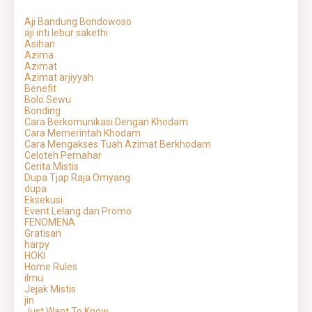
Aji Bandung Bondowoso
aji inti lebur sakethi
Asihan
Azima
Azimat
Azimat arjiyyah
Benefit
Bolo Sewu
Bonding
Cara Berkomunikasi Dengan Khodam
Cara Memerintah Khodam
Cara Mengakses Tuah Azimat Berkhodam
Celoteh Pemahar
Cerita Mistis
Dupa Tjap Raja Omyang
dupa.
Eksekusi
Event Lelang dan Promo
FENOMENA
Gratisan
harpy
HOKI
Home Rules
ilmu
Jejak Mistis
jin
Just Want To Know