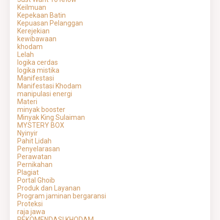
Keilmuan
Kepekaan Batin
Kepuasan Pelanggan
Kerejekian
kewibawaan
khodam
Lelah
logika cerdas
logika mistika
Manifestasi
Manifestasi Khodam
manipulasi energi
Materi
minyak booster
Minyak King Sulaiman
MYSTERY BOX
Nyinyir
Pahit Lidah
Penyelarasan
Perawatan
Pernikahan
Plagiat
Portal Ghoib
Produk dan Layanan
Program jaminan bergaransi
Proteksi
raja jawa
REKOMENDASI KHODAM