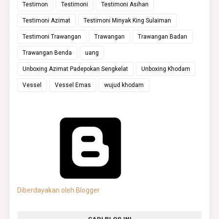
Testimon
Testimoni
Testimoni Asihan
Testimoni Azimat
Testimoni Minyak King Sulaiman
Testimoni Trawangan
Trawangan
Trawangan Badan
Trawangan Benda
uang
Unboxing Azimat Padepokan Sengkelat
Unboxing Khodam
Vessel
Vessel Emas
wujud khodam
Diberdayakan oleh Blogger
CARI BLOG INI