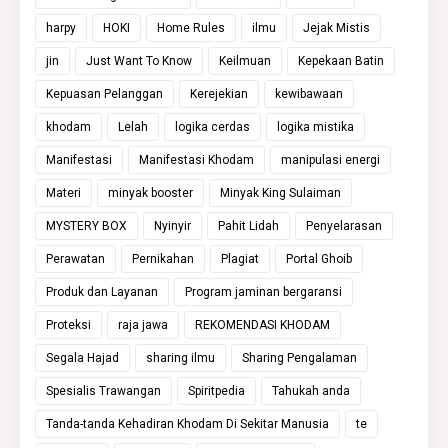
harpy
HOKI
Home Rules
ilmu
Jejak Mistis
jin
Just Want To Know
Keilmuan
Kepekaan Batin
Kepuasan Pelanggan
Kerejekian
kewibawaan
khodam
Lelah
logika cerdas
logika mistika
Manifestasi
Manifestasi Khodam
manipulasi energi
Materi
minyak booster
Minyak King Sulaiman
MYSTERY BOX
Nyinyir
Pahit Lidah
Penyelarasan
Perawatan
Pernikahan
Plagiat
Portal Ghoib
Produk dan Layanan
Program jaminan bergaransi
Proteksi
raja jawa
REKOMENDASI KHODAM
Segala Hajad
sharing ilmu
Sharing Pengalaman
Spesialis Trawangan
Spiritpedia
Tahukah anda
Tanda-tanda Kehadiran Khodam Di Sekitar Manusia
te