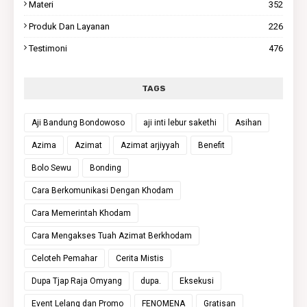
Materi
352
Produk Dan Layanan
226
Testimoni
476
TAGS
Aji Bandung Bondowoso
aji inti lebur sakethi
Asihan
Azima
Azimat
Azimat arjiyyah
Benefit
Bolo Sewu
Bonding
Cara Berkomunikasi Dengan Khodam
Cara Memerintah Khodam
Cara Mengakses Tuah Azimat Berkhodam
Celoteh Pemahar
Cerita Mistis
Dupa Tjap Raja Omyang
dupa.
Eksekusi
Event Lelang dan Promo
FENOMENA
Gratisan