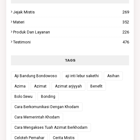
Jejak Mistis
269
Materi
352
Produk Dan Layanan
226
Testimoni
476
TAGS
Aji Bandung Bondowoso
aji inti lebur sakethi
Asihan
Azima
Azimat
Azimat arjiyyah
Benefit
Bolo Sewu
Bonding
Cara Berkomunikasi Dengan Khodam
Cara Memerintah Khodam
Cara Mengakses Tuah Azimat Berkhodam
Celoteh Pemahar
Cerita Mistis