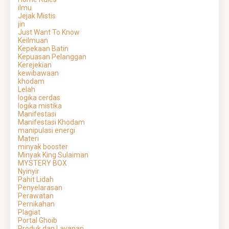
ilmu
Jejak Mistis
jin
Just Want To Know
Keilmuan
Kepekaan Batin
Kepuasan Pelanggan
Kerejekian
kewibawaan
khodam
Lelah
logika cerdas
logika mistika
Manifestasi
Manifestasi Khodam
manipulasi energi
Materi
minyak booster
Minyak King Sulaiman
MYSTERY BOX
Nyinyir
Pahit Lidah
Penyelarasan
Perawatan
Pernikahan
Plagiat
Portal Ghoib
Produk dan Layanan