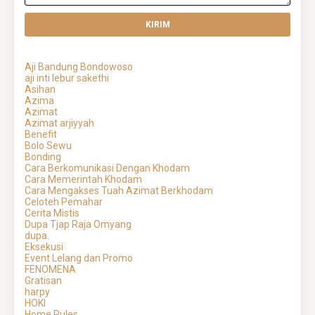
Aji Bandung Bondowoso
aji inti lebur sakethi
Asihan
Azima
Azimat
Azimat arjiyyah
Benefit
Bolo Sewu
Bonding
Cara Berkomunikasi Dengan Khodam
Cara Memerintah Khodam
Cara Mengakses Tuah Azimat Berkhodam
Celoteh Pemahar
Cerita Mistis
Dupa Tjap Raja Omyang
dupa.
Eksekusi
Event Lelang dan Promo
FENOMENA
Gratisan
harpy
HOKI
Home Rules