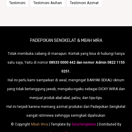
Testimoni
Testimoni Asihan
Testimoni Azimat
PADEPOKAN SENGKELAT & MBAH WIRA
Tidak membuka cabang di manapun. Kontak yang bisa di hubungi hanya
satu saja, Yaitu di nomor
08533 0000 442 dan nomor Admin 0822 1155
0251.
Hal ini perlu kami sampaikan di awal, mengingat BANYAK SEKALI oknum
yang tidak bertanggung jawab, mengaku-ngaku sebagai DICKY WIRA dan
menjual produk abal-abal, palsu, dan tipu-tipu.
Hal ini terjadi karena memang azimat produksi dari Padepokan Sengkelat
sangat istimewa sehingga seringkali dipalsukan.
© Copyright
Mbah Wira
| Template By
SoraTemplates
| Distributed By