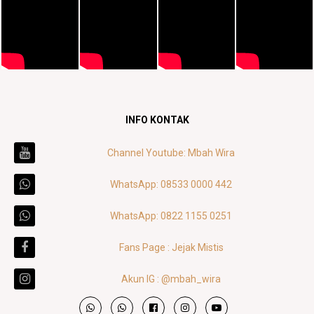
INFO KONTAK
Channel Youtube: Mbah Wira
WhatsApp: 08533 0000 442
WhatsApp: 0822 1155 0251
Fans Page : Jejak Mistis
Akun IG : @mbah_wira