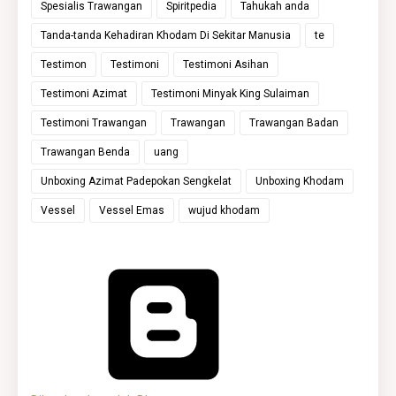
Spesialis Trawangan
Spiritpedia
Tahukah anda
Tanda-tanda Kehadiran Khodam Di Sekitar Manusia
te
Testimon
Testimoni
Testimoni Asihan
Testimoni Azimat
Testimoni Minyak King Sulaiman
Testimoni Trawangan
Trawangan
Trawangan Badan
Trawangan Benda
uang
Unboxing Azimat Padepokan Sengkelat
Unboxing Khodam
Vessel
Vessel Emas
wujud khodam