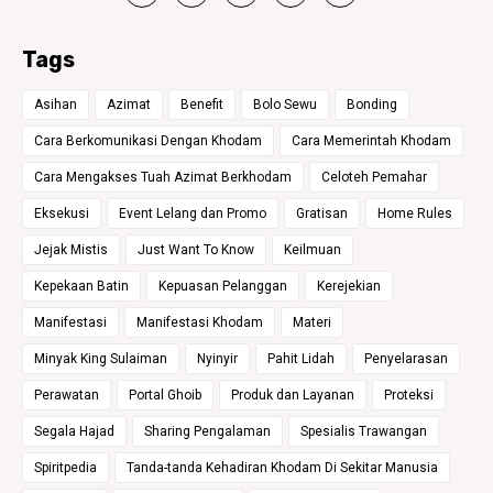
Tags
Asihan
Azimat
Benefit
Bolo Sewu
Bonding
Cara Berkomunikasi Dengan Khodam
Cara Memerintah Khodam
Cara Mengakses Tuah Azimat Berkhodam
Celoteh Pemahar
Eksekusi
Event Lelang dan Promo
Gratisan
Home Rules
Jejak Mistis
Just Want To Know
Keilmuan
Kepekaan Batin
Kepuasan Pelanggan
Kerejekian
Manifestasi
Manifestasi Khodam
Materi
Minyak King Sulaiman
Nyinyir
Pahit Lidah
Penyelarasan
Perawatan
Portal Ghoib
Produk dan Layanan
Proteksi
Segala Hajad
Sharing Pengalaman
Spesialis Trawangan
Spiritpedia
Tanda-tanda Kehadiran Khodam Di Sekitar Manusia