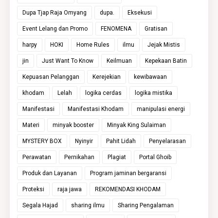
Dupa Tjap Raja Omyang
dupa.
Eksekusi
Event Lelang dan Promo
FENOMENA
Gratisan
harpy
HOKI
Home Rules
ilmu
Jejak Mistis
jin
Just Want To Know
Keilmuan
Kepekaan Batin
Kepuasan Pelanggan
Kerejekian
kewibawaan
khodam
Lelah
logika cerdas
logika mistika
Manifestasi
Manifestasi Khodam
manipulasi energi
Materi
minyak booster
Minyak King Sulaiman
MYSTERY BOX
Nyinyir
Pahit Lidah
Penyelarasan
Perawatan
Pernikahan
Plagiat
Portal Ghoib
Produk dan Layanan
Program jaminan bergaransi
Proteksi
raja jawa
REKOMENDASI KHODAM
Segala Hajad
sharing ilmu
Sharing Pengalaman