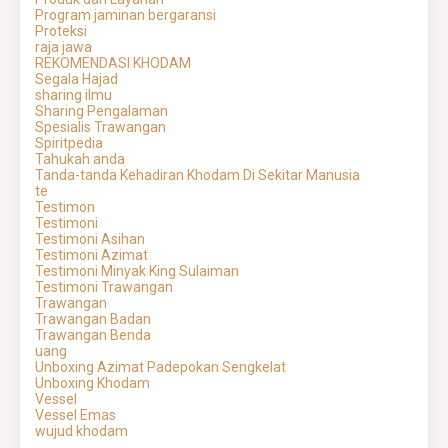
Program jaminan bergaransi
Proteksi
raja jawa
REKOMENDASI KHODAM
Segala Hajad
sharing ilmu
Sharing Pengalaman
Spesialis Trawangan
Spiritpedia
Tahukah anda
Tanda-tanda Kehadiran Khodam Di Sekitar Manusia
te
Testimon
Testimoni
Testimoni Asihan
Testimoni Azimat
Testimoni Minyak King Sulaiman
Testimoni Trawangan
Trawangan
Trawangan Badan
Trawangan Benda
uang
Unboxing Azimat Padepokan Sengkelat
Unboxing Khodam
Vessel
Vessel Emas
wujud khodam