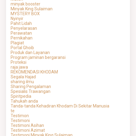
minyak booster
Minyak King Sulaiman
MYSTERY BOX
Nyinyir
Pahit Lidah
Penyelarasan
Perawatan
Pernikahan
Plagiat
Portal Ghoib
Produk dan Layanan
Program jaminan bergaransi
Proteksi
raja jawa
REKOMENDASI KHODAM
Segala Hajad
sharing ilmu
Sharing Pengalaman
Spesialis Trawangan
Spiritpedia
Tahukah anda
Tanda-tanda Kehadiran Khodam Di Sekitar Manusia
te
Testimon
Testimoni
Testimoni Asihan
Testimoni Azimat
Testimoni Minyak King Sulaiman