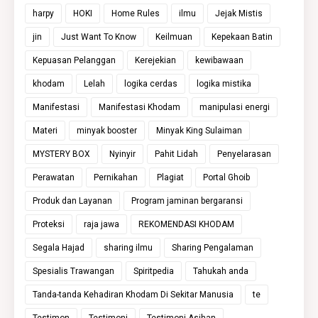
harpy
HOKI
Home Rules
ilmu
Jejak Mistis
jin
Just Want To Know
Keilmuan
Kepekaan Batin
Kepuasan Pelanggan
Kerejekian
kewibawaan
khodam
Lelah
logika cerdas
logika mistika
Manifestasi
Manifestasi Khodam
manipulasi energi
Materi
minyak booster
Minyak King Sulaiman
MYSTERY BOX
Nyinyir
Pahit Lidah
Penyelarasan
Perawatan
Pernikahan
Plagiat
Portal Ghoib
Produk dan Layanan
Program jaminan bergaransi
Proteksi
raja jawa
REKOMENDASI KHODAM
Segala Hajad
sharing ilmu
Sharing Pengalaman
Spesialis Trawangan
Spiritpedia
Tahukah anda
Tanda-tanda Kehadiran Khodam Di Sekitar Manusia
te
Testimon
Testimoni
Testimoni Asihan