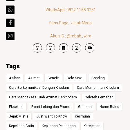
WhatsApp: 0822 1155 0251
Fans Page : Jejak Mistis
Akun IG : @mbah_wira
Tags
Asihan
Azimat
Benefit
Bolo Sewu
Bonding
Cara Berkomunikasi Dengan Khodam
Cara Memerintah Khodam
Cara Mengakses Tuah Azimat Berkhodam
Celoteh Pemahar
Eksekusi
Event Lelang dan Promo
Gratisan
Home Rules
Jejak Mistis
Just Want To Know
Keilmuan
Kepekaan Batin
Kepuasan Pelanggan
Kerejekian