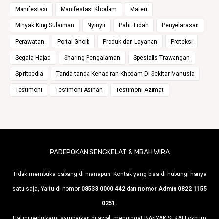
Manifestasi
Manifestasi Khodam
Materi
Minyak King Sulaiman
Nyinyir
Pahit Lidah
Penyelarasan
Perawatan
Portal Ghoib
Produk dan Layanan
Proteksi
Segala Hajad
Sharing Pengalaman
Spesialis Trawangan
Spiritpedia
Tanda-tanda Kehadiran Khodam Di Sekitar Manusia
Testimoni
Testimoni Asihan
Testimoni Azimat
PADEPOKAN SENGKELAT & MBAH WIRA
Tidak membuka cabang di manapun. Kontak yang bisa di hubungi hanya
satu saja, Yaitu di nomor
08533 0000 442 dan nomor Admin 0822 1155
0251.
Hal ini perlu kami sampaikan di awal, mengingat BANYAK SEKALI oknum