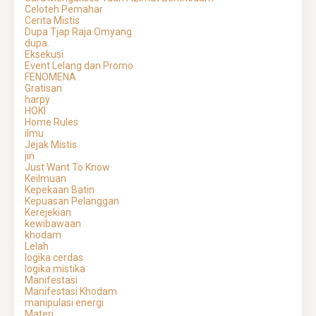
Celoteh Pemahar
Cerita Mistis
Dupa Tjap Raja Omyang
dupa.
Eksekusi
Event Lelang dan Promo
FENOMENA
Gratisan
harpy
HOKI
Home Rules
ilmu
Jejak Mistis
jin
Just Want To Know
Keilmuan
Kepekaan Batin
Kepuasan Pelanggan
Kerejekian
kewibawaan
khodam
Lelah
logika cerdas
logika mistika
Manifestasi
Manifestasi Khodam
manipulasi energi
Materi