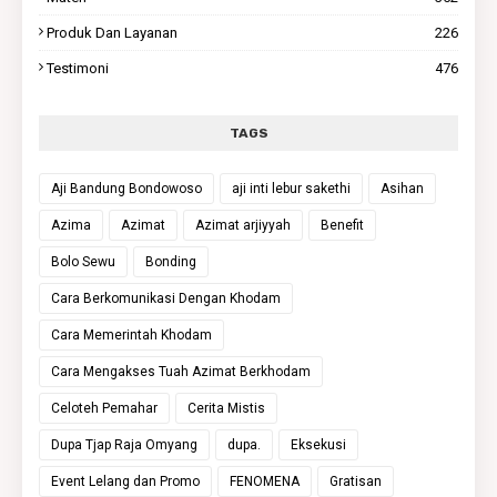
Produk Dan Layanan
226
Testimoni
476
TAGS
Aji Bandung Bondowoso
aji inti lebur sakethi
Asihan
Azima
Azimat
Azimat arjiyyah
Benefit
Bolo Sewu
Bonding
Cara Berkomunikasi Dengan Khodam
Cara Memerintah Khodam
Cara Mengakses Tuah Azimat Berkhodam
Celoteh Pemahar
Cerita Mistis
Dupa Tjap Raja Omyang
dupa.
Eksekusi
Event Lelang dan Promo
FENOMENA
Gratisan