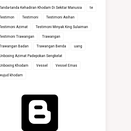
Tanda-tanda Kehadiran Khodam Di Sekitar Manusia
te
Testimon
Testimoni
Testimoni Asihan
Testimoni Azimat
Testimoni Minyak King Sulaiman
Testimoni Trawangan
Trawangan
Trawangan Badan
Trawangan Benda
uang
Unboxing Azimat Padepokan Sengkelat
Unboxing Khodam
Vessel
Vessel Emas
wujud khodam