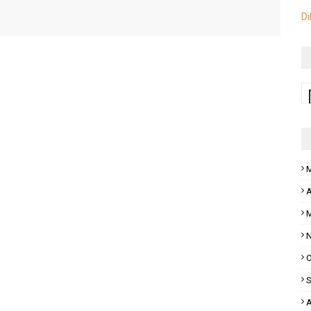
Di
M
A
M
N
O
S
A