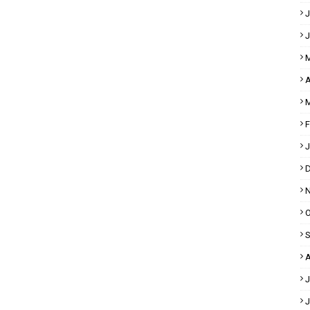
J
J
M
A
M
F
J
D
N
O
S
A
J
J