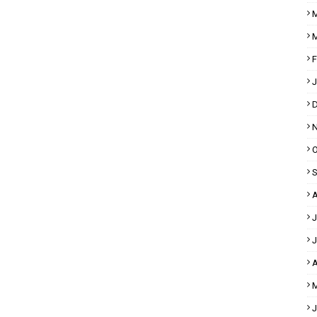
M
M
F
J
D
N
O
S
A
J
J
A
M
J