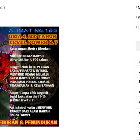
M
di)
P
T