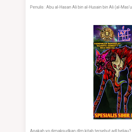
Penulis : Abu al-Hasan Ali bin al-Husain bin Ali (al-Mas'u
Apakah yg dimaksudkan dlm kitab tersebut adl beliau?