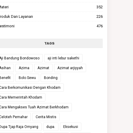
ateri
352
roduk Dan Layanan
226
estimoni
476
TAGS
Aji Bandung Bondowoso
aji inti lebur sakethi
Asihan
Azima
Azimat
Azimat arjiyyah
Benefit
Bolo Sewu
Bonding
Cara Berkomunikasi Dengan Khodam
Cara Memerintah Khodam
Cara Mengakses Tuah Azimat Berkhodam
Celoteh Pemahar
Cerita Mistis
Dupa Tjap Raja Omyang
dupa.
Eksekusi