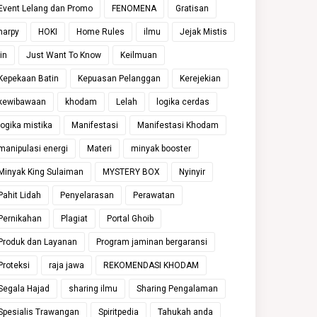
Event Lelang dan Promo
FENOMENA
Gratisan
harpy
HOKI
Home Rules
ilmu
Jejak Mistis
jin
Just Want To Know
Keilmuan
Kepekaan Batin
Kepuasan Pelanggan
Kerejekian
kewibawaan
khodam
Lelah
logika cerdas
logika mistika
Manifestasi
Manifestasi Khodam
manipulasi energi
Materi
minyak booster
Minyak King Sulaiman
MYSTERY BOX
Nyinyir
Pahit Lidah
Penyelarasan
Perawatan
Pernikahan
Plagiat
Portal Ghoib
Produk dan Layanan
Program jaminan bergaransi
Proteksi
raja jawa
REKOMENDASI KHODAM
Segala Hajad
sharing ilmu
Sharing Pengalaman
Spesialis Trawangan
Spiritpedia
Tahukah anda