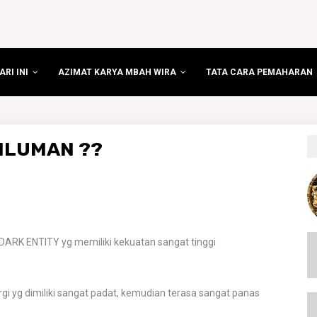
RI INI
AZIMAT KARYA MBAH WIRA
TATA CARA PEMAHARAN
SILUMAN ??
DARK ENTITY yg memiliki kekuatan sangat tinggi
gi yg dimiliki sangat padat, kemudian terasa sangat panas