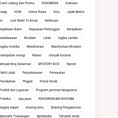
Event Lelang dan Promo
FENOMENA
Gratisan
harpy
HOKI
Home Rules
ilmu
Jejak Mistis
jin
Just Want To Know
Keilmuan
Kepekaan Batin
Kepuasan Pelanggan
Kerejekian
kewibawaan
khodam
Lelah
logika cerdas
logika mistika
Manifestasi
Manifestasi Khodam
manipulasi energi
Materi
minyak booster
Minyak King Sulaiman
MYSTERY BOX
Nyinyir
Pahit Lidah
Penyelarasan
Perawatan
Pernikahan
Plagiat
Portal Ghoib
Produk dan Layanan
Program jaminan bergaransi
Proteksi
raja jawa
REKOMENDASI KHODAM
Segala Hajad
sharing ilmu
Sharing Pengalaman
Spesialis Trawangan
Spiritpedia
Tahukah anda