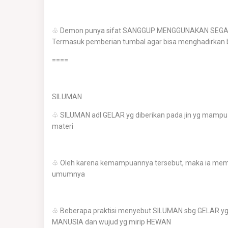
♧ Demon punya sifat SANGGUP MENGGUNAKAN SEGALA
Termasuk pemberian tumbal agar bisa menghadirkan 
====
SILUMAN
♧ SILUMAN adl GELAR yg diberikan pada jin yg mampu ha
materi
♧ Oleh karena kemampuannya tersebut, maka ia memiliki
umumnya
♧ Beberapa praktisi menyebut SILUMAN sbg GELAR yg dib
MANUSIA dan wujud yg mirip HEWAN