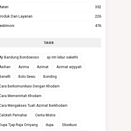
ateri
352
roduk Dan Layanan
226
estimoni
476
TAGS
Aji Bandung Bondowoso
aji inti lebur sakethi
Asihan
Azima
Azimat
Azimat arjiyyah
Benefit
Bolo Sewu
Bonding
Cara Berkomunikasi Dengan Khodam
Cara Memerintah Khodam
Cara Mengakses Tuah Azimat Berkhodam
Celoteh Pemahar
Cerita Mistis
Dupa Tjap Raja Omyang
dupa.
Eksekusi