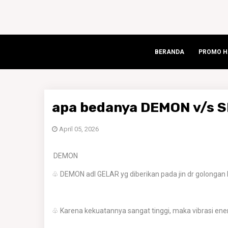
BERANDA
PROMO HA
apa bedanya DEMON v/s 
April 05, 2026
DEMON
♧ DEMON adl GELAR yg diberikan pada jin dr golongan 
♧ Karena kekuatannya sangat tinggi, maka vibrasi ener