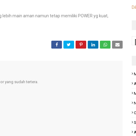
Di
 lebih main aman namun tetap memiliki POWER yg kuat,
M
r yang sudah tertera.
A
M
N
O
S
A