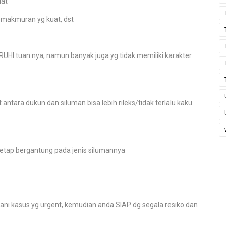
uat
kemakmuran yg kuat, dst
HI tuan nya, namun banyak juga yg tidak memiliki karakter
tara dukun dan siluman bisa lebih rileks/tidak terlalu kaku
tetap bergantung pada jenis silumannya
 kasus yg urgent, kemudian anda SIAP dg segala resiko dan