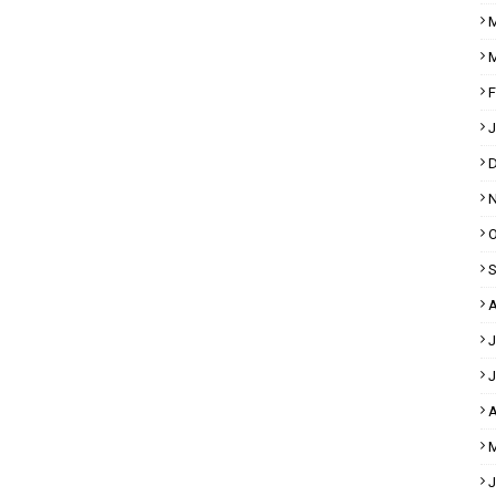
M
M
F
J
D
N
O
S
A
J
J
A
M
J