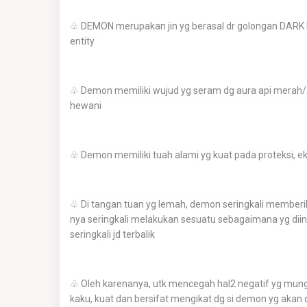
♧ DEMON merupakan jin yg berasal dr golongan DARK E
entity
♧ Demon memiliki wujud yg seram dg aura api merah/ a
hewani
♧ Demon memiliki tuah alami yg kuat pada proteksi, ek
♧ Di tangan tuan yg lemah, demon seringkali memberi
nya seringkali melakukan sesuatu sebagaimana yg diing
seringkali jd terbalik
♧ Oleh karenanya, utk mencegah hal2 negatif yg mung
kaku, kuat dan bersifat mengikat dg si demon yg aka