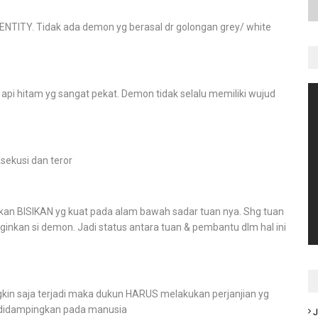
NTITY. Tidak ada demon yg berasal dr golongan grey/ white
pi hitam yg sangat pekat. Demon tidak selalu memiliki wujud
sekusi dan teror
kan BISIKAN yg kuat pada alam bawah sadar tuan nya. Shg tuan
inkan si demon. Jadi status antara tuan & pembantu dlm hal ini
kin saja terjadi maka dukun HARUS melakukan perjanjian yg
n didampingkan pada manusia
J