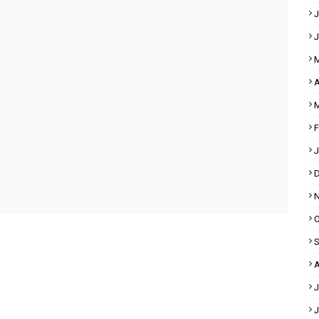
J
J
M
A
M
F
J
D
N
O
S
A
J
J