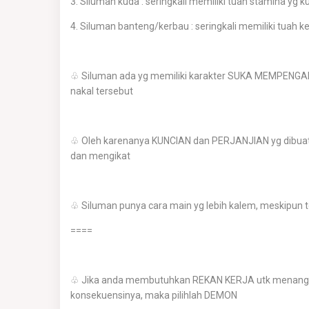
3. Siluman kuda : seringkali memiliki tuah stamina yg k
4. Siluman banteng/kerbau : seringkali memiliki tuah 
♧ Siluman ada yg memiliki karakter SUKA MEMPENGARU
nakal tersebut
♧ Oleh karenanya KUNCIAN dan PERJANJIAN yg dibuat an
dan mengikat
♧ Siluman punya cara main yg lebih kalem, meskipun 
====
♧ Jika anda membutuhkan REKAN KERJA utk menangani
konsekuensinya, maka pilihlah DEMON