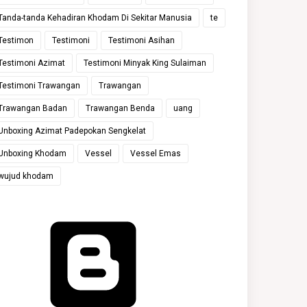
Tanda-tanda Kehadiran Khodam Di Sekitar Manusia
te
Testimon
Testimoni
Testimoni Asihan
Testimoni Azimat
Testimoni Minyak King Sulaiman
Testimoni Trawangan
Trawangan
Trawangan Badan
Trawangan Benda
uang
Unboxing Azimat Padepokan Sengkelat
Unboxing Khodam
Vessel
Vessel Emas
wujud khodam