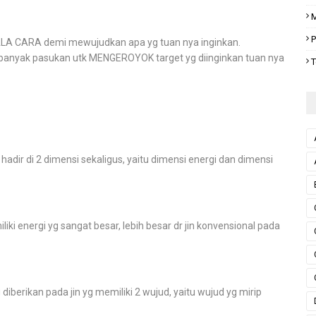
M
P
 CARA demi mewujudkan apa yg tuan nya inginkan.
banyak pasukan utk MENGEROYOK target yg diinginkan tuan nya
T
dir di 2 dimensi sekaligus, yaitu dimensi energi dan dimensi
 energi yg sangat besar, lebih besar dr jin konvensional pada
erikan pada jin yg memiliki 2 wujud, yaitu wujud yg mirip