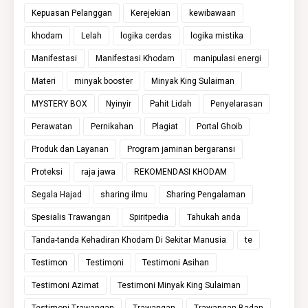
Kepuasan Pelanggan
Kerejekian
kewibawaan
khodam
Lelah
logika cerdas
logika mistika
Manifestasi
Manifestasi Khodam
manipulasi energi
Materi
minyak booster
Minyak King Sulaiman
MYSTERY BOX
Nyinyir
Pahit Lidah
Penyelarasan
Perawatan
Pernikahan
Plagiat
Portal Ghoib
Produk dan Layanan
Program jaminan bergaransi
Proteksi
raja jawa
REKOMENDASI KHODAM
Segala Hajad
sharing ilmu
Sharing Pengalaman
Spesialis Trawangan
Spiritpedia
Tahukah anda
Tanda-tanda Kehadiran Khodam Di Sekitar Manusia
te
Testimon
Testimoni
Testimoni Asihan
Testimoni Azimat
Testimoni Minyak King Sulaiman
Testimoni Trawangan
Trawangan
Trawangan Badan