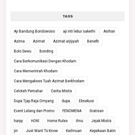
TAGS
Aji Bandung Bondowoso
aji inti lebur sakethi
Asihan
Azima
Azimat
Azimat arjiyyah
Benefit
Bolo Sewu
Bonding
Cara Berkomunikasi Dengan Khodam
Cara Memerintah Khodam
Cara Mengakses Tuah Azimat Berkhodam
Celoteh Pemahar
Cerita Mistis
Dupa Tjap Raja Omyang
dupa.
Eksekusi
Event Lelang dan Promo
FENOMENA
Gratisan
harpy
HOKI
Home Rules
ilmu
Jejak Mistis
jin
Just Want To Know
Keilmuan
Kepekaan Batin