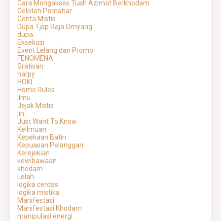
Cara Mengakses Tuah Azimat Berkhodam
Celoteh Pemahar
Cerita Mistis
Dupa Tjap Raja Omyang
dupa.
Eksekusi
Event Lelang dan Promo
FENOMENA
Gratisan
harpy
HOKI
Home Rules
ilmu
Jejak Mistis
jin
Just Want To Know
Keilmuan
Kepekaan Batin
Kepuasan Pelanggan
Kerejekian
kewibawaan
khodam
Lelah
logika cerdas
logika mistika
Manifestasi
Manifestasi Khodam
manipulasi energi