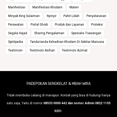
Manifestasi
Manifestasi Khodam
Materi
Minyak King Sulaiman
Nyinyir
Pahit Lidah
Penyelarasan
Perawatan
Portal Ghoib
Produk dan Layanan
Proteksi
Segala Hajad
Sharing Pengalaman
Spesialis Trawangan
Spiritpedia
Tanda-tanda Kehadiran Khodam Di Sekitar Manusia
Testimoni
Testimoni Asihan
Testimoni Azimat
PADEPOKAN SENGKELAT & MBAH WIRA
Tidak membuka cabang di manapun. Kontak yang bisa di hubungi hanya
satu saja, Yaitu di nomor
08533 0000 442 dan nomor Admin 0822 1155
0251.