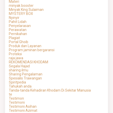
Materi
minyak booster
Minyak King Sulaiman
MYSTERY BOX
Nyinyir
Pahit Lidah
Penyelarasan
Perawatan
Pernikahan
Plagiat
Portal Ghoib
Produk dan Layanan
Program jaminan bergaransi
Proteksi
raja jawa
REKOMENDASI KHODAM
Segala Hajad
sharing ilmu
Sharing Pengalaman
Spesialis Trawangan
Spiritpedia
Tahukah anda
Tanda-tanda Kehadiran Khodam Di Sekitar Manusia
te
Testimon
Testimoni
Testimoni Asihan
Testimoni Azimat