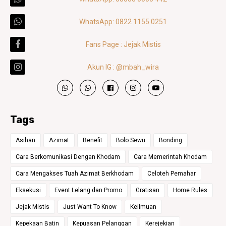
WhatsApp: 0822 1155 0251
Fans Page : Jejak Mistis
Akun IG : @mbah_wira
Tags
Asihan
Azimat
Benefit
Bolo Sewu
Bonding
Cara Berkomunikasi Dengan Khodam
Cara Memerintah Khodam
Cara Mengakses Tuah Azimat Berkhodam
Celoteh Pemahar
Eksekusi
Event Lelang dan Promo
Gratisan
Home Rules
Jejak Mistis
Just Want To Know
Keilmuan
Kepekaan Batin
Kepuasan Pelanggan
Kerejekian