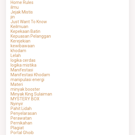
Home Rules
ilmu
Jejak Mistis
jin
Just Want To Know
Keilmuan
Kepekaan Batin
Kepuasan Pelanggan
Kerejekian
kewibawaan
khodam
Lelah
logika cerdas
logika mistika
Manifestasi
Manifestasi Khodam
manipulasi energi
Materi
minyak booster
Minyak King Sulaiman
MYSTERY BOX
Nyinyir
Pahit Lidah
Penyelarasan
Perawatan
Pernikahan
Plagiat
Portal Ghoib