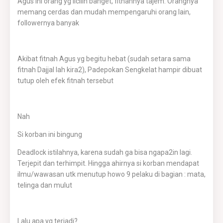
Agus ini orang yg liciiin banget, fitnahnya tajem. Orangnya
memang cerdas dan mudah mempengaruhi orang lain,
followernya banyak
Akibat fitnah Agus yg begitu hebat (sudah setara sama
fitnah Dajjal lah kira2), Padepokan Sengkelat hampir dibuat
tutup oleh efek fitnah tersebut
Nah
Si korban ini bingung
Deadlock istilahnya, karena sudah ga bisa ngapa2in lagi.
Terjepit dan terhimpit. Hingga ahirnya si korban mendapat
ilmu/wawasan utk menutup howo 9 pelaku di bagian : mata,
telinga dan mulut
Lalu apa yg terjadi?