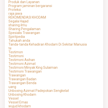
Produk dan Layanan
Program jaminan bergaransi
Proteksi
raja jawa
REKOMENDASI KHODAM
Segala Hajad
sharing ilmu
Sharing Pengalaman
Spesialis Trawangan
Spiritpedia
Tahukah anda
Tanda-tanda Kehadiran Khodam Di Sekitar Manusia
te
Testimon
Testimoni
Testimoni Asihan
Testimoni Azimat
Testimoni Minyak King Sulaiman
Testimoni Trawangan
Trawangan
Trawangan Badan
Trawangan Benda
uang
Unboxing Azimat Padepokan Sengkelat
Unboxing Khodam
Vessel
Vessel Emas
wujud khodam