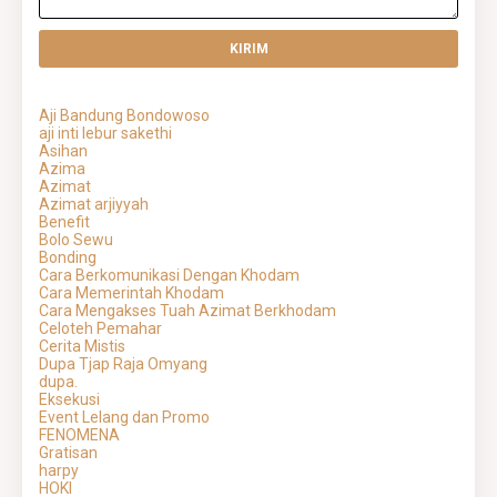
Aji Bandung Bondowoso
aji inti lebur sakethi
Asihan
Azima
Azimat
Azimat arjiyyah
Benefit
Bolo Sewu
Bonding
Cara Berkomunikasi Dengan Khodam
Cara Memerintah Khodam
Cara Mengakses Tuah Azimat Berkhodam
Celoteh Pemahar
Cerita Mistis
Dupa Tjap Raja Omyang
dupa.
Eksekusi
Event Lelang dan Promo
FENOMENA
Gratisan
harpy
HOKI