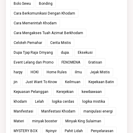
Bolo Sewu
Bonding
Cara Berkomunikasi Dengan Khodam
Cara Memerintah Khodam
Cara Mengakses Tuah Azimat Berkhodam
Celoteh Pemahar
Cerita Mistis
Dupa Tjap Raja Omyang
dupa.
Eksekusi
Event Lelang dan Promo
FENOMENA
Gratisan
harpy
HOKI
Home Rules
ilmu
Jejak Mistis
jin
Just Want To Know
Keilmuan
Kepekaan Batin
Kepuasan Pelanggan
Kerejekian
kewibawaan
khodam
Lelah
logika cerdas
logika mistika
Manifestasi
Manifestasi Khodam
manipulasi energi
Materi
minyak booster
Minyak King Sulaiman
MYSTERY BOX
Nyinyir
Pahit Lidah
Penyelarasan