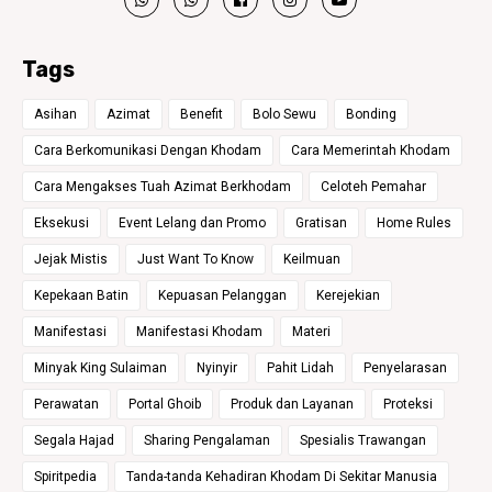
Tags
Asihan
Azimat
Benefit
Bolo Sewu
Bonding
Cara Berkomunikasi Dengan Khodam
Cara Memerintah Khodam
Cara Mengakses Tuah Azimat Berkhodam
Celoteh Pemahar
Eksekusi
Event Lelang dan Promo
Gratisan
Home Rules
Jejak Mistis
Just Want To Know
Keilmuan
Kepekaan Batin
Kepuasan Pelanggan
Kerejekian
Manifestasi
Manifestasi Khodam
Materi
Minyak King Sulaiman
Nyinyir
Pahit Lidah
Penyelarasan
Perawatan
Portal Ghoib
Produk dan Layanan
Proteksi
Segala Hajad
Sharing Pengalaman
Spesialis Trawangan
Spiritpedia
Tanda-tanda Kehadiran Khodam Di Sekitar Manusia