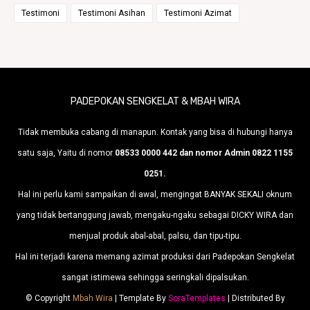
Testimoni
Testimoni Asihan
Testimoni Azimat
PADEPOKAN SENGKELAT & MBAH WIRA
Tidak membuka cabang di manapun. Kontak yang bisa di hubungi hanya
satu saja, Yaitu di nomor
08533 0000 442 dan nomor Admin 0822 1155
0251.
Hal ini perlu kami sampaikan di awal, mengingat BANYAK SEKALI oknum
yang tidak bertanggung jawab, mengaku-ngaku sebagai DICKY WIRA dan
menjual produk abal-abal, palsu, dan tipu-tipu.
Hal ini terjadi karena memang azimat produksi dari Padepokan Sengkelat
sangat istimewa sehingga seringkali dipalsukan.
© Copyright
Mbah Wira
| Template By
SoraTemplates
| Distributed By