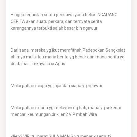
Hingga terjadilah suatu peristiwa yaitu beliau NGARANG
CERITA akan suatu perkara, dan ternyata cerita
karangannya terbukti salah besar bin ngawur
Dari sana, mereka yg ikut memfitnah Padepokan Sengkelat
ahirnya mulai tau mana berita yg benar dan mana berita yg
dusta hasil rekayasa si Agus
Mulai paham siapa yg jujur dan siapa yg ngawur
Mulai paham mana yg melayani dg hati, mana yg sekedar
mencari keuntungan dr klien2 VIP mbah Wira
Klien2 VIP itu ibarat GULA MANIS yg menarik semut2