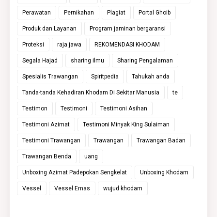
Perawatan
Pernikahan
Plagiat
Portal Ghoib
Produk dan Layanan
Program jaminan bergaransi
Proteksi
raja jawa
REKOMENDASI KHODAM
Segala Hajad
sharing ilmu
Sharing Pengalaman
Spesialis Trawangan
Spiritpedia
Tahukah anda
Tanda-tanda Kehadiran Khodam Di Sekitar Manusia
te
Testimon
Testimoni
Testimoni Asihan
Testimoni Azimat
Testimoni Minyak King Sulaiman
Testimoni Trawangan
Trawangan
Trawangan Badan
Trawangan Benda
uang
Unboxing Azimat Padepokan Sengkelat
Unboxing Khodam
Vessel
Vessel Emas
wujud khodam