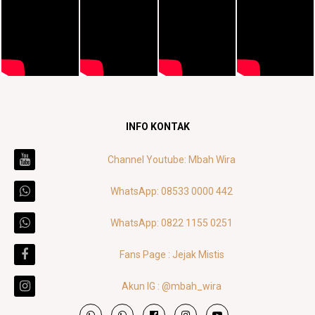
INFO KONTAK
Channel Youtube: Mbah Wira
WhatsApp: 08533 0000 442
WhatsApp: 0822 1155 0251
Fans Page : Jejak Mistis
Akun IG : @mbah_wira