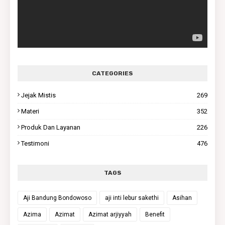
CATEGORIES
Jejak Mistis
269
Materi
352
Produk Dan Layanan
226
Testimoni
476
TAGS
Aji Bandung Bondowoso
aji inti lebur sakethi
Asihan
Azima
Azimat
Azimat arjiyyah
Benefit