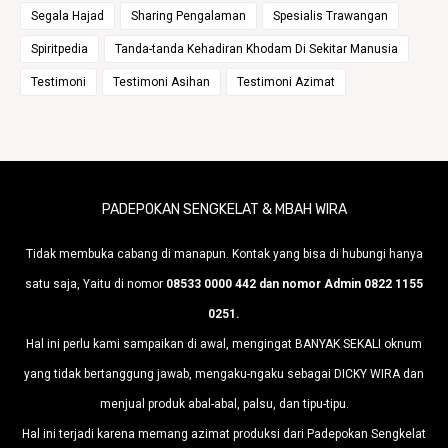
Segala Hajad
Sharing Pengalaman
Spesialis Trawangan
Spiritpedia
Tanda-tanda Kehadiran Khodam Di Sekitar Manusia
Testimoni
Testimoni Asihan
Testimoni Azimat
PADEPOKAN SENGKELAT & MBAH WIRA
Tidak membuka cabang di manapun. Kontak yang bisa di hubungi hanya
satu saja, Yaitu di nomor
08533 0000 442 dan nomor Admin 0822 1155
0251.
Hal ini perlu kami sampaikan di awal, mengingat BANYAK SEKALI oknum
yang tidak bertanggung jawab, mengaku-ngaku sebagai DICKY WIRA dan
menjual produk abal-abal, palsu, dan tipu-tipu.
Hal ini terjadi karena memang azimat produksi dari Padepokan Sengkelat