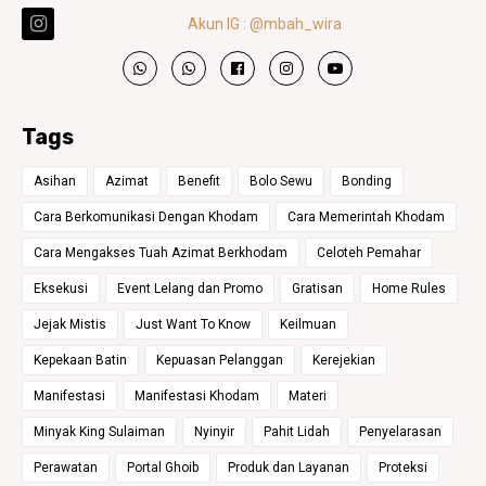
Akun IG : @mbah_wira
Tags
Asihan
Azimat
Benefit
Bolo Sewu
Bonding
Cara Berkomunikasi Dengan Khodam
Cara Memerintah Khodam
Cara Mengakses Tuah Azimat Berkhodam
Celoteh Pemahar
Eksekusi
Event Lelang dan Promo
Gratisan
Home Rules
Jejak Mistis
Just Want To Know
Keilmuan
Kepekaan Batin
Kepuasan Pelanggan
Kerejekian
Manifestasi
Manifestasi Khodam
Materi
Minyak King Sulaiman
Nyinyir
Pahit Lidah
Penyelarasan
Perawatan
Portal Ghoib
Produk dan Layanan
Proteksi