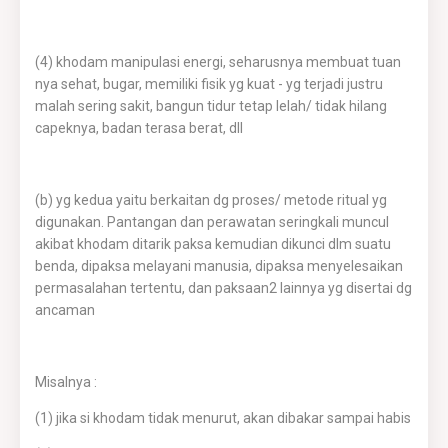
(4) khodam manipulasi energi, seharusnya membuat tuan
nya sehat, bugar, memiliki fisik yg kuat - yg terjadi justru
malah sering sakit, bangun tidur tetap lelah/ tidak hilang
capeknya, badan terasa berat, dll
(b) yg kedua yaitu berkaitan dg proses/ metode ritual yg
digunakan. Pantangan dan perawatan seringkali muncul
akibat khodam ditarik paksa kemudian dikunci dlm suatu
benda, dipaksa melayani manusia, dipaksa menyelesaikan
permasalahan tertentu, dan paksaan2 lainnya yg disertai dg
ancaman
Misalnya :
(1) jika si khodam tidak menurut, akan dibakar sampai habis