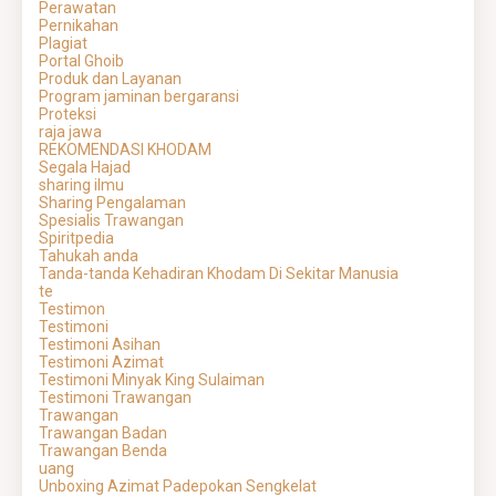
Perawatan
Pernikahan
Plagiat
Portal Ghoib
Produk dan Layanan
Program jaminan bergaransi
Proteksi
raja jawa
REKOMENDASI KHODAM
Segala Hajad
sharing ilmu
Sharing Pengalaman
Spesialis Trawangan
Spiritpedia
Tahukah anda
Tanda-tanda Kehadiran Khodam Di Sekitar Manusia
te
Testimon
Testimoni
Testimoni Asihan
Testimoni Azimat
Testimoni Minyak King Sulaiman
Testimoni Trawangan
Trawangan
Trawangan Badan
Trawangan Benda
uang
Unboxing Azimat Padepokan Sengkelat