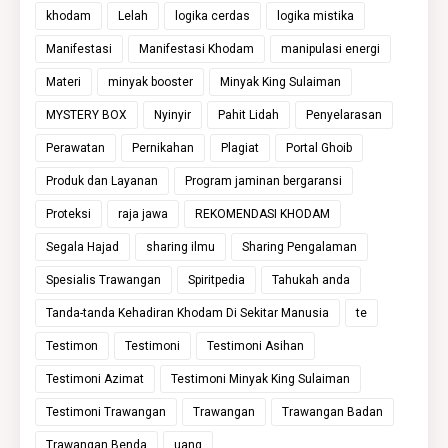
khodam
Lelah
logika cerdas
logika mistika
Manifestasi
Manifestasi Khodam
manipulasi energi
Materi
minyak booster
Minyak King Sulaiman
MYSTERY BOX
Nyinyir
Pahit Lidah
Penyelarasan
Perawatan
Pernikahan
Plagiat
Portal Ghoib
Produk dan Layanan
Program jaminan bergaransi
Proteksi
raja jawa
REKOMENDASI KHODAM
Segala Hajad
sharing ilmu
Sharing Pengalaman
Spesialis Trawangan
Spiritpedia
Tahukah anda
Tanda-tanda Kehadiran Khodam Di Sekitar Manusia
te
Testimon
Testimoni
Testimoni Asihan
Testimoni Azimat
Testimoni Minyak King Sulaiman
Testimoni Trawangan
Trawangan
Trawangan Badan
Trawangan Benda
uang