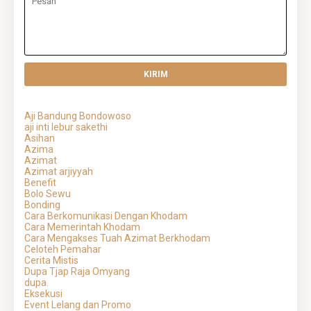
Aji Bandung Bondowoso
aji inti lebur sakethi
Asihan
Azima
Azimat
Azimat arjiyyah
Benefit
Bolo Sewu
Bonding
Cara Berkomunikasi Dengan Khodam
Cara Memerintah Khodam
Cara Mengakses Tuah Azimat Berkhodam
Celoteh Pemahar
Cerita Mistis
Dupa Tjap Raja Omyang
dupa.
Eksekusi
Event Lelang dan Promo