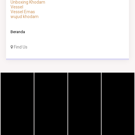
Unboxing Khodam
Vessel
Vessel Emas
wujud khodam
Beranda
Find Us