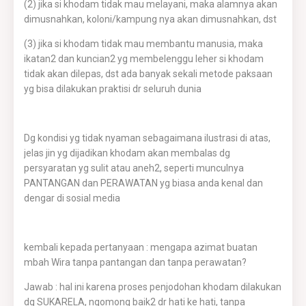
(2) jika si khodam tidak mau melayani, maka alamnya akan
dimusnahkan, koloni/kampung nya akan dimusnahkan, dst
(3) jika si khodam tidak mau membantu manusia, maka
ikatan2 dan kuncian2 yg membelenggu leher si khodam
tidak akan dilepas, dst ada banyak sekali metode paksaan
yg bisa dilakukan praktisi dr seluruh dunia
Dg kondisi yg tidak nyaman sebagaimana ilustrasi di atas,
jelas jin yg dijadikan khodam akan membalas dg
persyaratan yg sulit atau aneh2, seperti munculnya
PANTANGAN dan PERAWATAN yg biasa anda kenal dan
dengar di sosial media
kembali kepada pertanyaan : mengapa azimat buatan
mbah Wira tanpa pantangan dan tanpa perawatan?
Jawab : hal ini karena proses penjodohan khodam dilakukan
dg SUKARELA, ngomong baik2 dr hati ke hati, tanpa