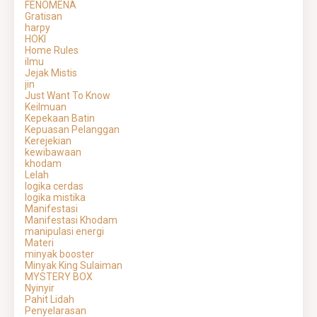
FENOMENA
Gratisan
harpy
HOKI
Home Rules
ilmu
Jejak Mistis
jin
Just Want To Know
Keilmuan
Kepekaan Batin
Kepuasan Pelanggan
Kerejekian
kewibawaan
khodam
Lelah
logika cerdas
logika mistika
Manifestasi
Manifestasi Khodam
manipulasi energi
Materi
minyak booster
Minyak King Sulaiman
MYSTERY BOX
Nyinyir
Pahit Lidah
Penyelarasan