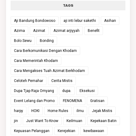
TAGS
Aji Bandung Bondowoso
aji inti lebur sakethi
Asihan
Azima
Azimat
Azimat arjiyyah
Benefit
Bolo Sewu
Bonding
Cara Berkomunikasi Dengan Khodam
Cara Memerintah Khodam
Cara Mengakses Tuah Azimat Berkhodam
Celoteh Pemahar
Cerita Mistis
Dupa Tjap Raja Omyang
dupa.
Eksekusi
Event Lelang dan Promo
FENOMENA
Gratisan
harpy
HOKI
Home Rules
ilmu
Jejak Mistis
jin
Just Want To Know
Keilmuan
Kepekaan Batin
Kepuasan Pelanggan
Kerejekian
kewibawaan