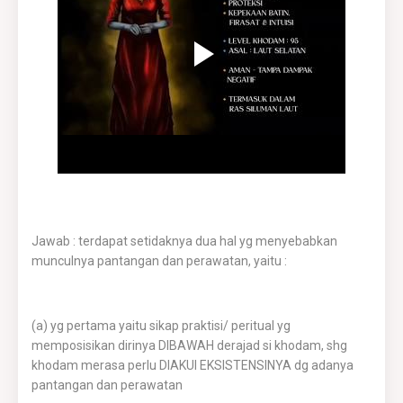
Jawab : terdapat setidaknya dua hal yg menyebabkan
munculnya pantangan dan perawatan, yaitu :
(a) yg pertama yaitu sikap praktisi/ peritual yg
memposisikan dirinya DIBAWAH derajad si khodam, shg
khodam merasa perlu DIAKUI EKSISTENSINYA dg adanya
pantangan dan perawatan