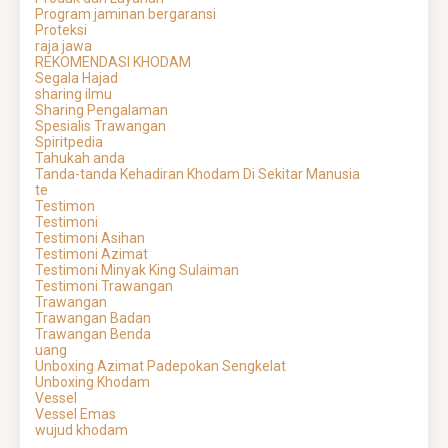
Program jaminan bergaransi
Proteksi
raja jawa
REKOMENDASI KHODAM
Segala Hajad
sharing ilmu
Sharing Pengalaman
Spesialis Trawangan
Spiritpedia
Tahukah anda
Tanda-tanda Kehadiran Khodam Di Sekitar Manusia
te
Testimon
Testimoni
Testimoni Asihan
Testimoni Azimat
Testimoni Minyak King Sulaiman
Testimoni Trawangan
Trawangan
Trawangan Badan
Trawangan Benda
uang
Unboxing Azimat Padepokan Sengkelat
Unboxing Khodam
Vessel
Vessel Emas
wujud khodam