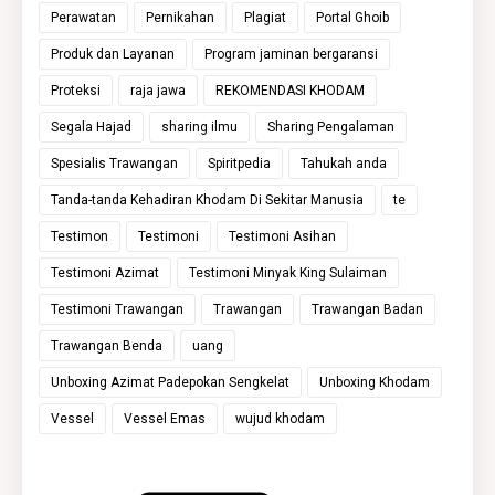
Perawatan
Pernikahan
Plagiat
Portal Ghoib
Produk dan Layanan
Program jaminan bergaransi
Proteksi
raja jawa
REKOMENDASI KHODAM
Segala Hajad
sharing ilmu
Sharing Pengalaman
Spesialis Trawangan
Spiritpedia
Tahukah anda
Tanda-tanda Kehadiran Khodam Di Sekitar Manusia
te
Testimon
Testimoni
Testimoni Asihan
Testimoni Azimat
Testimoni Minyak King Sulaiman
Testimoni Trawangan
Trawangan
Trawangan Badan
Trawangan Benda
uang
Unboxing Azimat Padepokan Sengkelat
Unboxing Khodam
Vessel
Vessel Emas
wujud khodam