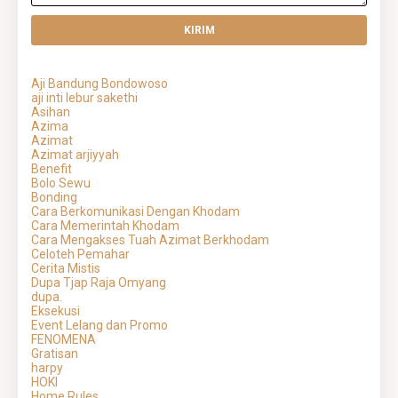
Aji Bandung Bondowoso
aji inti lebur sakethi
Asihan
Azima
Azimat
Azimat arjiyyah
Benefit
Bolo Sewu
Bonding
Cara Berkomunikasi Dengan Khodam
Cara Memerintah Khodam
Cara Mengakses Tuah Azimat Berkhodam
Celoteh Pemahar
Cerita Mistis
Dupa Tjap Raja Omyang
dupa.
Eksekusi
Event Lelang dan Promo
FENOMENA
Gratisan
harpy
HOKI
Home Rules