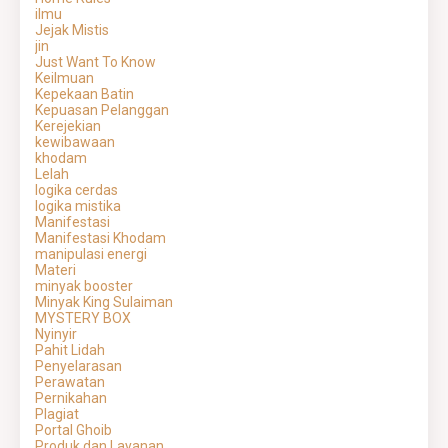
ilmu
Jejak Mistis
jin
Just Want To Know
Keilmuan
Kepekaan Batin
Kepuasan Pelanggan
Kerejekian
kewibawaan
khodam
Lelah
logika cerdas
logika mistika
Manifestasi
Manifestasi Khodam
manipulasi energi
Materi
minyak booster
Minyak King Sulaiman
MYSTERY BOX
Nyinyir
Pahit Lidah
Penyelarasan
Perawatan
Pernikahan
Plagiat
Portal Ghoib
Produk dan Layanan