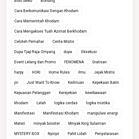
Bolo Sewu
Bonding
Cara Berkomunikasi Dengan Khodam
Cara Memerintah Khodam
Cara Mengakses Tuah Azimat Berkhodam
Celoteh Pemahar
Cerita Mistis
Dupa Tjap Raja Omyang
dupa.
Eksekusi
Event Lelang dan Promo
FENOMENA
Gratisan
harpy
HOKI
Home Rules
ilmu
Jejak Mistis
jin
Just Want To Know
Keilmuan
Kepekaan Batin
Kepuasan Pelanggan
Kerejekian
kewibawaan
khodam
Lelah
logika cerdas
logika mistika
Manifestasi
Manifestasi Khodam
manipulasi energi
Materi
minyak booster
Minyak King Sulaiman
MYSTERY BOX
Nyinyir
Pahit Lidah
Penyelarasan