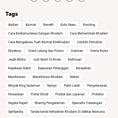
Tags
Asihan
Azimat
Benefit
Bolo Sewu
Bonding
Cara Berkomunikasi Dengan Khodam
Cara Memerintah Khodam
Cara Mengakses Tuah Azimat Berkhodam
Celoteh Pemahar
Eksekusi
Event Lelang dan Promo
Gratisan
Home Rules
Jejak Mistis
Just Want To Know
Keilmuan
Kepekaan Batin
Kepuasan Pelanggan
Kerejekian
Manifestasi
Manifestasi Khodam
Materi
Minyak King Sulaiman
Nyinyir
Pahit Lidah
Penyelarasan
Perawatan
Portal Ghoib
Produk dan Layanan
Proteksi
Segala Hajad
Sharing Pengalaman
Spesialis Trawangan
Spiritpedia
Tanda-tanda Kehadiran Khodam Di Sekitar Manusia