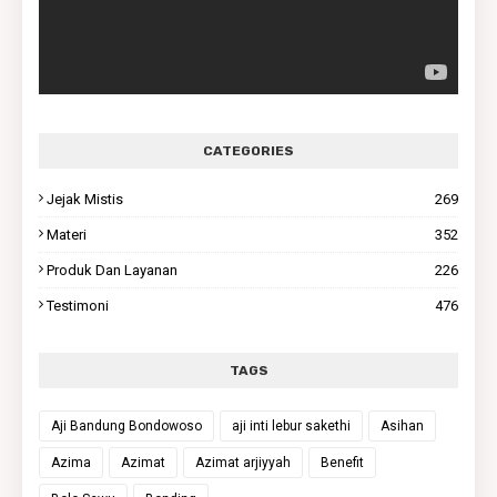
CATEGORIES
Jejak Mistis
269
Materi
352
Produk Dan Layanan
226
Testimoni
476
TAGS
Aji Bandung Bondowoso
aji inti lebur sakethi
Asihan
Azima
Azimat
Azimat arjiyyah
Benefit