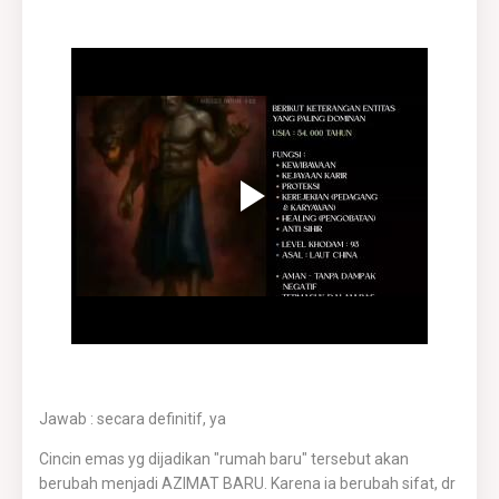
Jawab : secara definitif, ya
Cincin emas yg dijadikan "rumah baru" tersebut akan
berubah menjadi AZIMAT BARU. Karena ia berubah sifat, dr