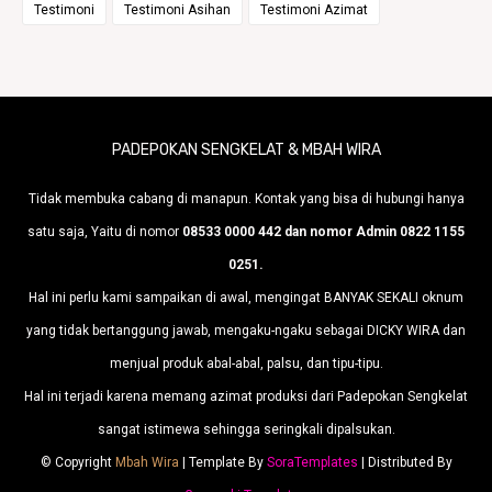
Testimoni
Testimoni Asihan
Testimoni Azimat
PADEPOKAN SENGKELAT & MBAH WIRA
Tidak membuka cabang di manapun. Kontak yang bisa di hubungi hanya
satu saja, Yaitu di nomor
08533 0000 442 dan nomor Admin 0822 1155
0251.
Hal ini perlu kami sampaikan di awal, mengingat BANYAK SEKALI oknum
yang tidak bertanggung jawab, mengaku-ngaku sebagai DICKY WIRA dan
menjual produk abal-abal, palsu, dan tipu-tipu.
Hal ini terjadi karena memang azimat produksi dari Padepokan Sengkelat
sangat istimewa sehingga seringkali dipalsukan.
© Copyright
Mbah Wira
| Template By
SoraTemplates
| Distributed By