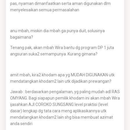
pas, nyaman dimanfaatkan serta aman digunakan dlm
menyelesaikan semua permasalahan
anu mbah, miskin dia mbah ga punya duit, solusinya
bagaimana?
Tenang pak, akan mbah Wira bantu dg program DP 1 juta
angsuran suka2 semampunya. Kurang gimana?
amit mbah, kira2 khodam apa yg MUDAH DIGUNAKAN utk
mendatangkan khodam2 lain utk dijadikan prewangan?
Jawab : berdasarkan pengalaman, yg paling mudah adl RAS
OMYANG. Bagi siapapun pemilik khodam ini akan mbah Wira
ijasahkan AJI COROKO SUNGSANG level praktisi (level
dasar) lengkap dg tata cara meng aplikasikannya utk
mendatangkan khodam2 lain shg bisa membuat azimat
anda sendiri