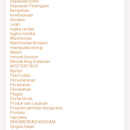
Kepekaan Batin
Kepuasan Pelanggan
Kerejekian
kewibawaan
khodam
Lelah
logika cerdas
logika mistika
Manifestasi
Manifestasi Khodam
manipulasi energi
Materi
minyak booster
Minyak King Sulaiman
MYSTERY BOX
Nyinyir
Pahit Lidah
Penyelarasan
Perawatan
Pernikahan
Plagiat
Portal Ghoib
Produk dan Layanan
Program jaminan bergaransi
Proteksi
raja jawa
REKOMENDASI KHODAM
Segala Hajad