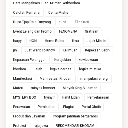
Cara Mengakses Tuah Azimat Berkhodam
Celoteh Pemahar
Cerita Mistis
Dupa Tjap Raja Omyang
dupa.
Eksekusi
Event Lelang dan Promo
FENOMENA
Gratisan
harpy
HOKI
Home Rules
ilmu
Jejak Mistis
jin
Just Want To Know
Keilmuan
Kepekaan Batin
Kepuasan Pelanggan
Kerejekian
kewibawaan
khodam
Lelah
logika cerdas
logika mistika
Manifestasi
Manifestasi Khodam
manipulasi energi
Materi
minyak booster
Minyak King Sulaiman
MYSTERY BOX
Nyinyir
Pahit Lidah
Penyelarasan
Perawatan
Pernikahan
Plagiat
Portal Ghoib
Produk dan Layanan
Program jaminan bergaransi
Proteksi
raja jawa
REKOMENDASI KHODAM