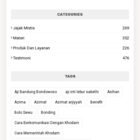
CATEGORIES
Jejak Mistis
269
Materi
352
Produk Dan Layanan
226
Testimoni
476
TAGS
Aji Bandung Bondowoso
aji inti lebur sakethi
Asihan
Azima
Azimat
Azimat arjiyyah
Benefit
Bolo Sewu
Bonding
Cara Berkomunikasi Dengan Khodam
Cara Memerintah Khodam