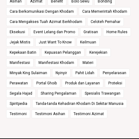
Asihan
Azimat
Benefit
Bolo Sewu
Bonding
Cara Berkomunikasi Dengan Khodam
Cara Memerintah Khodam
Cara Mengakses Tuah Azimat Berkhodam
Celoteh Pemahar
Eksekusi
Event Lelang dan Promo
Gratisan
Home Rules
Jejak Mistis
Just Want To Know
Keilmuan
Kepekaan Batin
Kepuasan Pelanggan
Kerejekian
Manifestasi
Manifestasi Khodam
Materi
Minyak King Sulaiman
Nyinyir
Pahit Lidah
Penyelarasan
Perawatan
Portal Ghoib
Produk dan Layanan
Proteksi
Segala Hajad
Sharing Pengalaman
Spesialis Trawangan
Spiritpedia
Tanda-tanda Kehadiran Khodam Di Sekitar Manusia
Testimoni
Testimoni Asihan
Testimoni Azimat