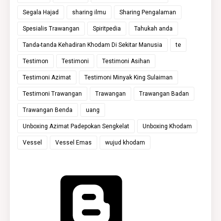
Segala Hajad
sharing ilmu
Sharing Pengalaman
Spesialis Trawangan
Spiritpedia
Tahukah anda
Tanda-tanda Kehadiran Khodam Di Sekitar Manusia
te
Testimon
Testimoni
Testimoni Asihan
Testimoni Azimat
Testimoni Minyak King Sulaiman
Testimoni Trawangan
Trawangan
Trawangan Badan
Trawangan Benda
uang
Unboxing Azimat Padepokan Sengkelat
Unboxing Khodam
Vessel
Vessel Emas
wujud khodam