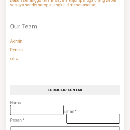
Dalam seminggu terahir saya menjumpai tiga orang bebal
yg saya sendiri sampai jengkel dlm menasehati
Our Team
Admin
Penulis
citra
FORMULIR KONTAK
Nama
Email
*
Pesan
*