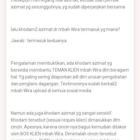
meskipun memegang fisik azimat, kecuali tuan pemilik
azimat yg sesungguhnya, yg sudah diperjanjikan bersama
lalu khodam2 azimat dr mbah Wira termasuk yg mana?
Jawab : termasuk keduanya
Pengalaman membuktikan, ada khodam azimat yg
bersedia membantu TEMAN KLIEN mbah Wira dlm beragam
hal. Yg paling sering dilaporkan adl dlm urusan pengobatan
dan penglaris dagangan. Testimoninya sudah berkali2
mbah Wira upload di semua sosial media
Namun ada juga khodam azimat yg sangat sensitif.
Khodam tersebut (sesuai reques klien) dimasukkan dlm
cincin. Apesnya, karena cincin nya bagus kemudian ditaksir
oleh BOS KLIEN mbah Wira. Dimintalah cincin tersebut