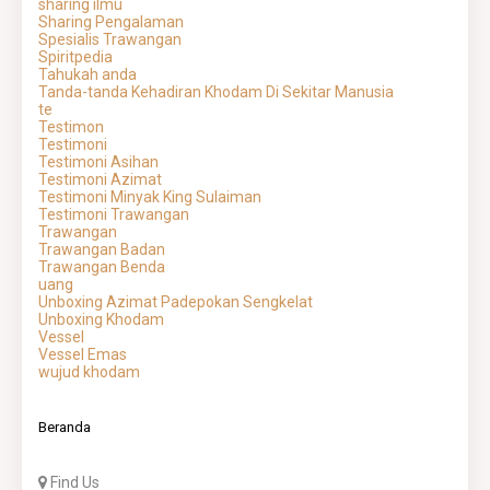
sharing ilmu
Sharing Pengalaman
Spesialis Trawangan
Spiritpedia
Tahukah anda
Tanda-tanda Kehadiran Khodam Di Sekitar Manusia
te
Testimon
Testimoni
Testimoni Asihan
Testimoni Azimat
Testimoni Minyak King Sulaiman
Testimoni Trawangan
Trawangan
Trawangan Badan
Trawangan Benda
uang
Unboxing Azimat Padepokan Sengkelat
Unboxing Khodam
Vessel
Vessel Emas
wujud khodam
Beranda
Find Us