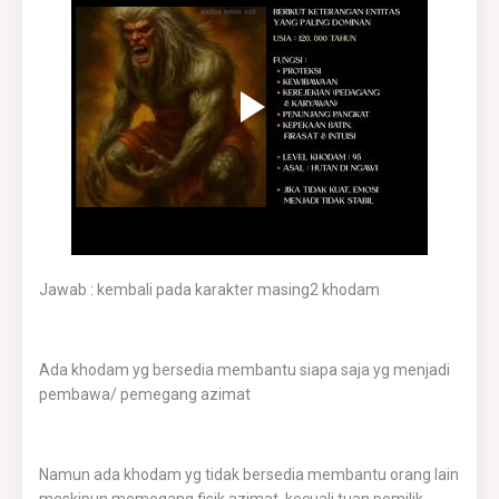
Jawab : kembali pada karakter masing2 khodam
Ada khodam yg bersedia membantu siapa saja yg menjadi
pembawa/ pemegang azimat
Namun ada khodam yg tidak bersedia membantu orang lain