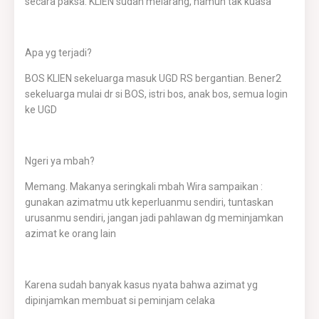
secara paksa. KLIEN sudah melarang, namun tak kuasa
Apa yg terjadi?
BOS KLIEN sekeluarga masuk UGD RS bergantian. Bener2
sekeluarga mulai dr si BOS, istri bos, anak bos, semua login
ke UGD
Ngeri ya mbah?
Memang. Makanya seringkali mbah Wira sampaikan :
gunakan azimatmu utk keperluanmu sendiri, tuntaskan
urusanmu sendiri, jangan jadi pahlawan dg meminjamkan
azimat ke orang lain
Karena sudah banyak kasus nyata bahwa azimat yg
dipinjamkan membuat si peminjam celaka