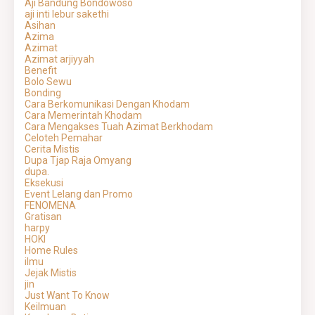
Aji Bandung Bondowoso
aji inti lebur sakethi
Asihan
Azima
Azimat
Azimat arjiyyah
Benefit
Bolo Sewu
Bonding
Cara Berkomunikasi Dengan Khodam
Cara Memerintah Khodam
Cara Mengakses Tuah Azimat Berkhodam
Celoteh Pemahar
Cerita Mistis
Dupa Tjap Raja Omyang
dupa.
Eksekusi
Event Lelang dan Promo
FENOMENA
Gratisan
harpy
HOKI
Home Rules
ilmu
Jejak Mistis
jin
Just Want To Know
Keilmuan