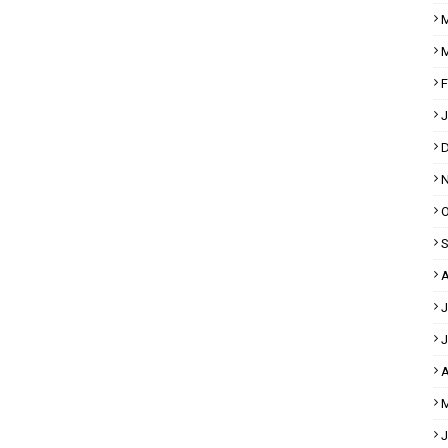
M
M
F
J
D
N
O
S
A
J
J
A
M
J