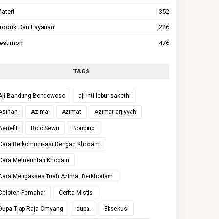
ateri
352
roduk Dan Layanan
226
estimoni
476
TAGS
Aji Bandung Bondowoso
aji inti lebur sakethi
Asihan
Azima
Azimat
Azimat arjiyyah
Benefit
Bolo Sewu
Bonding
Cara Berkomunikasi Dengan Khodam
Cara Memerintah Khodam
Cara Mengakses Tuah Azimat Berkhodam
Celoteh Pemahar
Cerita Mistis
Dupa Tjap Raja Omyang
dupa.
Eksekusi