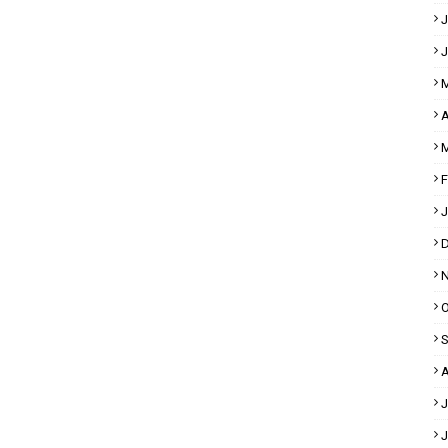
J
J
M
A
M
F
J
D
N
O
S
A
J
J