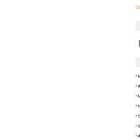
Di
M
A
M
N
O
S
A