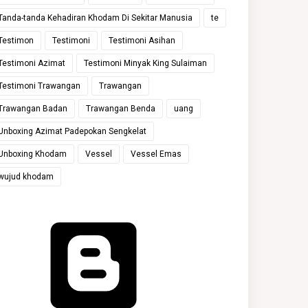
Tanda-tanda Kehadiran Khodam Di Sekitar Manusia
te
Testimon
Testimoni
Testimoni Asihan
Testimoni Azimat
Testimoni Minyak King Sulaiman
Testimoni Trawangan
Trawangan
Trawangan Badan
Trawangan Benda
uang
Unboxing Azimat Padepokan Sengkelat
Unboxing Khodam
Vessel
Vessel Emas
wujud khodam