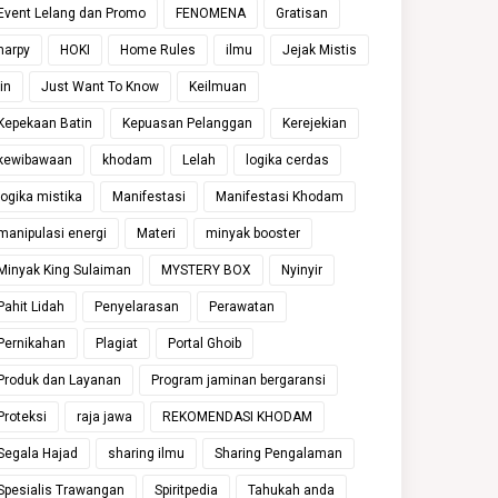
Event Lelang dan Promo
FENOMENA
Gratisan
harpy
HOKI
Home Rules
ilmu
Jejak Mistis
jin
Just Want To Know
Keilmuan
Kepekaan Batin
Kepuasan Pelanggan
Kerejekian
kewibawaan
khodam
Lelah
logika cerdas
logika mistika
Manifestasi
Manifestasi Khodam
manipulasi energi
Materi
minyak booster
Minyak King Sulaiman
MYSTERY BOX
Nyinyir
Pahit Lidah
Penyelarasan
Perawatan
Pernikahan
Plagiat
Portal Ghoib
Produk dan Layanan
Program jaminan bergaransi
Proteksi
raja jawa
REKOMENDASI KHODAM
Segala Hajad
sharing ilmu
Sharing Pengalaman
Spesialis Trawangan
Spiritpedia
Tahukah anda