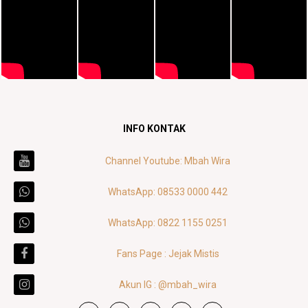
INFO KONTAK
Channel Youtube: Mbah Wira
WhatsApp: 08533 0000 442
WhatsApp: 0822 1155 0251
Fans Page : Jejak Mistis
Akun IG : @mbah_wira