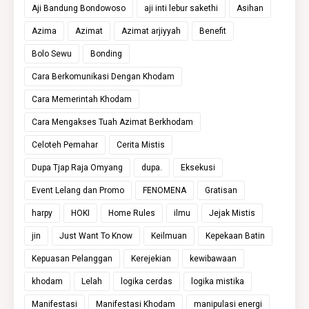
Aji Bandung Bondowoso
aji inti lebur sakethi
Asihan
Azima
Azimat
Azimat arjiyyah
Benefit
Bolo Sewu
Bonding
Cara Berkomunikasi Dengan Khodam
Cara Memerintah Khodam
Cara Mengakses Tuah Azimat Berkhodam
Celoteh Pemahar
Cerita Mistis
Dupa Tjap Raja Omyang
dupa.
Eksekusi
Event Lelang dan Promo
FENOMENA
Gratisan
harpy
HOKI
Home Rules
ilmu
Jejak Mistis
jin
Just Want To Know
Keilmuan
Kepekaan Batin
Kepuasan Pelanggan
Kerejekian
kewibawaan
khodam
Lelah
logika cerdas
logika mistika
Manifestasi
Manifestasi Khodam
manipulasi energi