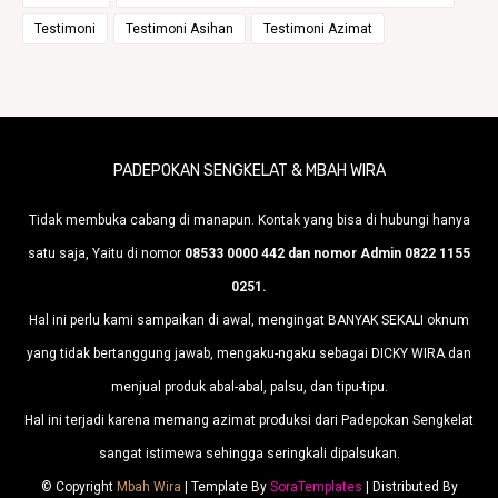
Testimoni
Testimoni Asihan
Testimoni Azimat
PADEPOKAN SENGKELAT & MBAH WIRA
Tidak membuka cabang di manapun. Kontak yang bisa di hubungi hanya
satu saja, Yaitu di nomor
08533 0000 442 dan nomor Admin 0822 1155
0251.
Hal ini perlu kami sampaikan di awal, mengingat BANYAK SEKALI oknum
yang tidak bertanggung jawab, mengaku-ngaku sebagai DICKY WIRA dan
menjual produk abal-abal, palsu, dan tipu-tipu.
Hal ini terjadi karena memang azimat produksi dari Padepokan Sengkelat
sangat istimewa sehingga seringkali dipalsukan.
© Copyright
Mbah Wira
| Template By
SoraTemplates
| Distributed By