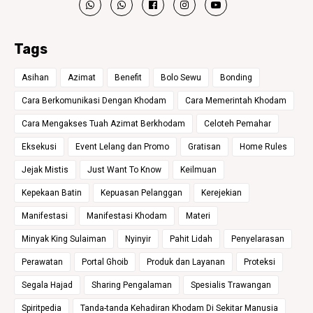
Tags
Asihan
Azimat
Benefit
Bolo Sewu
Bonding
Cara Berkomunikasi Dengan Khodam
Cara Memerintah Khodam
Cara Mengakses Tuah Azimat Berkhodam
Celoteh Pemahar
Eksekusi
Event Lelang dan Promo
Gratisan
Home Rules
Jejak Mistis
Just Want To Know
Keilmuan
Kepekaan Batin
Kepuasan Pelanggan
Kerejekian
Manifestasi
Manifestasi Khodam
Materi
Minyak King Sulaiman
Nyinyir
Pahit Lidah
Penyelarasan
Perawatan
Portal Ghoib
Produk dan Layanan
Proteksi
Segala Hajad
Sharing Pengalaman
Spesialis Trawangan
Spiritpedia
Tanda-tanda Kehadiran Khodam Di Sekitar Manusia