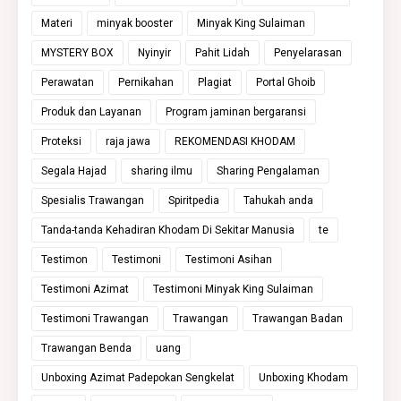
Materi
minyak booster
Minyak King Sulaiman
MYSTERY BOX
Nyinyir
Pahit Lidah
Penyelarasan
Perawatan
Pernikahan
Plagiat
Portal Ghoib
Produk dan Layanan
Program jaminan bergaransi
Proteksi
raja jawa
REKOMENDASI KHODAM
Segala Hajad
sharing ilmu
Sharing Pengalaman
Spesialis Trawangan
Spiritpedia
Tahukah anda
Tanda-tanda Kehadiran Khodam Di Sekitar Manusia
te
Testimon
Testimoni
Testimoni Asihan
Testimoni Azimat
Testimoni Minyak King Sulaiman
Testimoni Trawangan
Trawangan
Trawangan Badan
Trawangan Benda
uang
Unboxing Azimat Padepokan Sengkelat
Unboxing Khodam