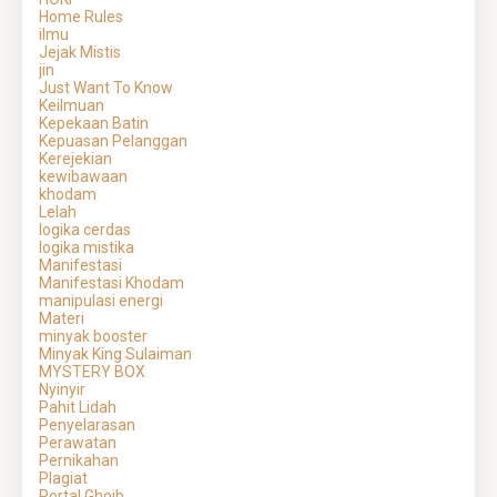
Home Rules
ilmu
Jejak Mistis
jin
Just Want To Know
Keilmuan
Kepekaan Batin
Kepuasan Pelanggan
Kerejekian
kewibawaan
khodam
Lelah
logika cerdas
logika mistika
Manifestasi
Manifestasi Khodam
manipulasi energi
Materi
minyak booster
Minyak King Sulaiman
MYSTERY BOX
Nyinyir
Pahit Lidah
Penyelarasan
Perawatan
Pernikahan
Plagiat
Portal Ghoib