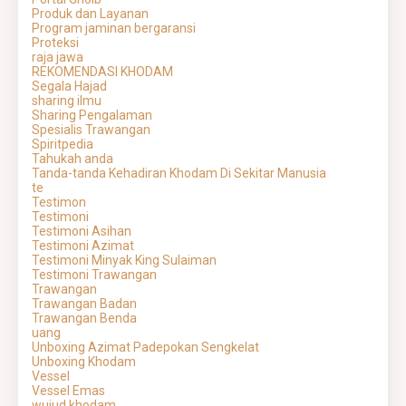
Produk dan Layanan
Program jaminan bergaransi
Proteksi
raja jawa
REKOMENDASI KHODAM
Segala Hajad
sharing ilmu
Sharing Pengalaman
Spesialis Trawangan
Spiritpedia
Tahukah anda
Tanda-tanda Kehadiran Khodam Di Sekitar Manusia
te
Testimon
Testimoni
Testimoni Asihan
Testimoni Azimat
Testimoni Minyak King Sulaiman
Testimoni Trawangan
Trawangan
Trawangan Badan
Trawangan Benda
uang
Unboxing Azimat Padepokan Sengkelat
Unboxing Khodam
Vessel
Vessel Emas
wujud khodam