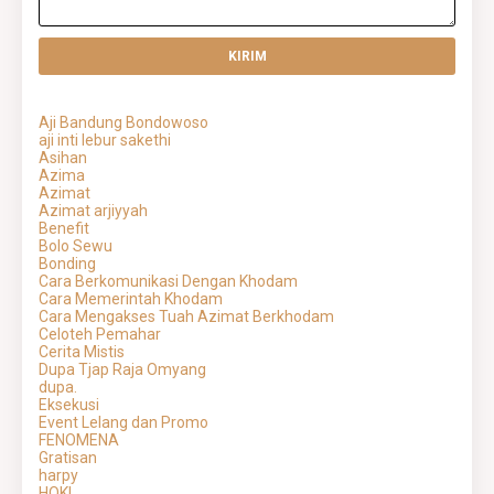
Aji Bandung Bondowoso
aji inti lebur sakethi
Asihan
Azima
Azimat
Azimat arjiyyah
Benefit
Bolo Sewu
Bonding
Cara Berkomunikasi Dengan Khodam
Cara Memerintah Khodam
Cara Mengakses Tuah Azimat Berkhodam
Celoteh Pemahar
Cerita Mistis
Dupa Tjap Raja Omyang
dupa.
Eksekusi
Event Lelang dan Promo
FENOMENA
Gratisan
harpy
HOKI